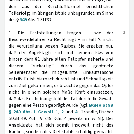
der er die Verletzung materiellen Rechts rügt, hat
den aus der Beschlußformel ersichtlichen
Teilerfolg; im übrigen ist sie unbegründet im Sinne
des §
349
Abs. 2 StPO.
2
1. Die Feststellungen tragen - wie der
Beschwerdeführer zu Recht rügt - im Fall A. nicht
die Verurteilung wegen Raubes. Sie ergeben nur,
daß der Angeklagte sich mit seinem Pkw von
hinten dem 82 Jahre alten Tatopfer näherte und
diesem "ruckartig" durch das geöffnete
Seitenfenster die mitgeführte Einkaufstasche
entriß. Er ist hiernach durch List und Schnelligkeit
zum Ziel gekommen; er brauchte gegen das Opfer
nicht in einem solchen Maße Kraft einzusetzen,
daß das Erscheinungsbild der Tat durch die Gewalt
gegen eine Person geprägt wurde (vgl.
BGHR StGB
§ 249 Abs. 1 Gewalt 1
,
2
und
4
; Tröndle/Fischer
StGB 49. Aufl. § 249 Rdn. 4 jeweils m. w. N.). Der
Angeklagte hat sich somit insoweit nicht des
Raubes, sondern des Diebstahls schuldig gemacht.