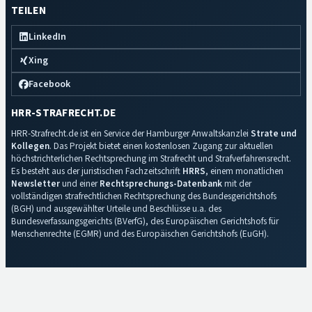
TEILEN
LinkedIn
Xing
Facebook
HRR-STRAFRECHT.DE
HRR-Strafrecht.de ist ein Service der Hamburger Anwaltskanzlei
Strate und
Kollegen
. Das Projekt bietet einen kostenlosen Zugang zur aktuellen
höchstrichterlichen Rechtsprechung im Strafrecht und Strafverfahrensrecht.
Es besteht aus der juristischen Fachzeitschrift
HRRS
, einem monatlichen
Newsletter
und einer
Rechtsprechungs-Datenbank
mit der
vollständigen strafrechtlichen Rechtsprechung des Bundesgerichtshofs
(BGH) und ausgewählter Urteile und Beschlüsse u.a. des
Bundesverfassungsgerichts (BVerfG), des Europäischen Gerichtshofs für
Menschenrechte (EGMR) und des Europäischen Gerichtshofs (EuGH).
Impressum
·
Datenschutz