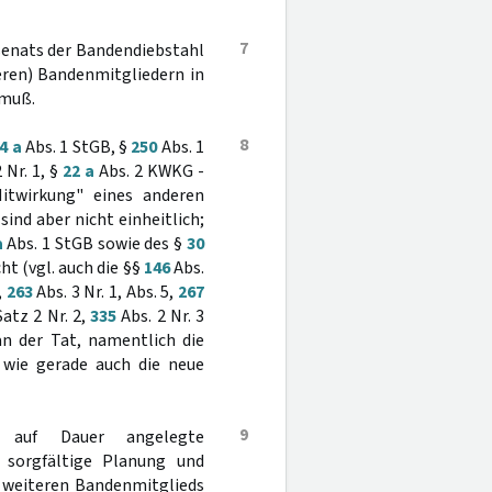
7
fsenats der Bandendiebstahl
eren) Bandenmitgliedern in
 muß.
8
4 a
Abs. 1 StGB, §
250
Abs. 1
 Nr. 1, §
22 a
Abs. 2 KWKG -
itwirkung" eines anderen
nd aber nicht einheitlich;
a
Abs. 1 StGB sowie des §
30
ht (vgl. auch die §§
146
Abs.
,
263
Abs. 3 Nr. 1, Abs. 5,
267
atz 2 Nr. 2,
335
Abs. 2 Nr. 3
an der Tat, namentlich die
- wie gerade auch die neue
9
e auf Dauer angelegte
e sorgfältige Planung und
s weiteren Bandenmitglieds