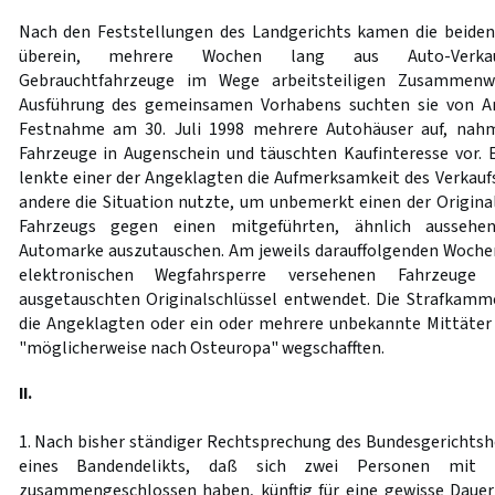
Nach den Feststellungen des Landgerichts kamen die beide
überein, mehrere Wochen lang aus Auto-Verkauf
Gebrauchtfahrzeuge im Wege arbeitsteiligen Zusammenw
Ausführung des gemeinsamen Vorhabens suchten sie von An
Festnahme am 30. Juli 1998 mehrere Autohäuser auf, nahm
Fahrzeuge in Augenschein und täuschten Kaufinteresse vor.
lenkte einer der Angeklagten die Aufmerksamkeit des Verkauf
andere die Situation nutzte, um unbemerkt einen der Original
Fahrzeugs gegen einen mitgeführten, ähnlich aussehen
Automarke auszutauschen. Am jeweils darauffolgenden Woche
elektronischen Wegfahrsperre versehenen Fahrzeug
ausgetauschten Originalschlüssel entwendet. Die Strafkamm
die Angeklagten oder ein oder mehrere unbekannte Mittäter
"möglicherweise nach Osteuropa" wegschafften.
II.
1. Nach bisher ständiger Rechtsprechung des Bundesgerichtsho
eines Bandendelikts, daß sich zwei Personen mit 
zusammengeschlossen haben, künftig für eine gewisse Dauer