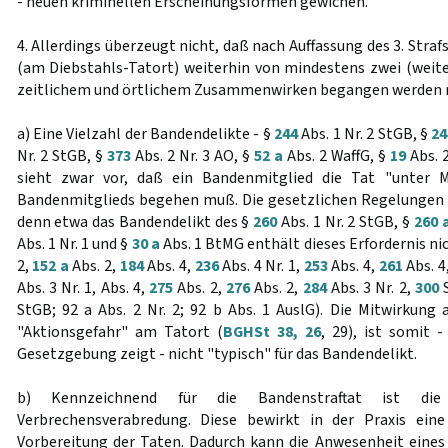
- neuen kriminellen Erscheinungsformen gewichen.
4. Allerdings überzeugt nicht, daß nach Auffassung des 3. Stra
(am Diebstahls-Tatort) weiterhin von mindestens zwei (weit
zeitlichem und örtlichem Zusammenwirken begangen werden
a) Eine Vielzahl der Bandendelikte - §
244
Abs. 1 Nr. 2 StGB, §
24
Nr. 2 StGB, §
373
Abs. 2 Nr. 3 AO, §
52 a
Abs. 2 WaffG, §
19
Abs. 2
sieht zwar vor, daß ein Bandenmitglied die Tat "unter M
Bandenmitglieds begehen muß. Die gesetzlichen Regelungen si
denn etwa das Bandendelikt des §
260
Abs. 1 Nr. 2 StGB, §
260 
Abs. 1 Nr. 1 und §
30 a
Abs. 1 BtMG enthält dieses Erfordernis nic
2,
152 a
Abs. 2,
184
Abs. 4,
236
Abs. 4 Nr. 1,
253
Abs. 4,
261
Abs. 4
Abs. 3 Nr. 1, Abs. 4,
275
Abs. 2,
276
Abs. 2,
284
Abs. 3 Nr. 2,
300
S
StGB; 92 a Abs. 2 Nr. 2; 92 b Abs. 1 AuslG). Die Mitwirkung 
"Aktionsgefahr" am Tatort (
BGHSt 38, 26
, 29), ist somit 
Gesetzgebung zeigt - nicht "typisch" für das Bandendelikt.
b) Kennzeichnend für die Bandenstraftat ist di
Verbrechensverabredung. Diese bewirkt in der Praxis ein
Vorbereitung der Taten. Dadurch kann die Anwesenheit eine