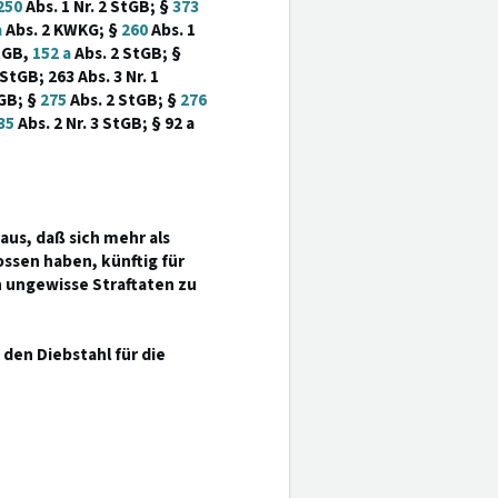
250
Abs. 1 Nr. 2 StGB; §
373
a
Abs. 2 KWKG; §
260
Abs. 1
tGB,
152 a
Abs. 2 StGB; §
StGB; 263 Abs. 3 Nr. 1
GB; §
275
Abs. 2 StGB; §
276
35
Abs. 2 Nr. 3 StGB; § 92 a
aus, daß sich mehr als
sen haben, künftig für
 ungewisse Straftaten zu
den Diebstahl für die