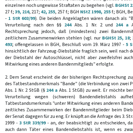
einzelnen noch ungewisse Straftaten zu begehen (vgl.
BGHSt 2
27 f.;
39, 216
, 217;
42, 255
, 257 f.; BGH
NStZ 1998, 255
f.; BGH, B
-
1 StR 603/99
). Die beiden Angeklagten wären danach als "
Verurteilung nach den §§
244
Abs. 1 Nr. 2 und
244 a
A
Rechtsprechung jedoch, daß (mindestens) zwei Bandenmit
zeitlichem Zusammenwirken stehlen (vgl. nur
BGHSt 25, 18
;
493
; offengelassen in BGH, Beschluß vom 19. März 1997 -
5 S
hinsichtlich der Fahrzeug-Diebstähle fraglich sein, weil nach 
der Diebstahl der Autoschlüssel, nicht aber zweifelsfrei auc
Mitwirkung eines anderen Bandenmitglieds" erfolgte.
2. Dem Senat erscheint die der bisherigen Rechtsprechung z
des Tatbestandsmerkmals "Bande" (die Verbindung von zwei Pe
Abs. 1 Nr. 2 StGB (§
244 a
Abs. 1 StGB) zu weit. Er möchte ber
Verurteilung wegen (schweren) Bandendiebstahls aufh
Tatbestandsmerkmals "unter Mitwirkung eines anderen Bande
zeitliches Zusammenwirken der Bandenmitglieder beim Diebst
der Senat dagegen für zu eng. Er knüpft an die Anfrage des 3. 
1999 -
3 StR 339/99
- an, der beabsichtigt zu entscheiden, da
auch dann Täter eines Bandendiebstahls ist, wenn es zwa