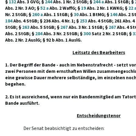
§
132
Abs. 3 GVG; §
244
Abs. 1 Nr. 2 StGB; §
244 a
Abs. 1 StGB; §
Abs. 2 Nr. 3 AO; §
52 a
Abs. 2 WaffG; §
19
Abs. 2 Nr. 1 KWKG; §
22 
Nr. 2 StGB; §
260 a
Abs. 1 StGB; §
30
Abs. 1 BtMG; §
146
Abs. 2 S
184
Abs. 4 StGB; § 236 Abs. 4 Nr. 1; §
253
Abs. 4 StGB; 261 Abs. 4 
StGB; §
263
Abs. 5 StGB; §
267
Abs. 3 Nr. 1 StGB; §
267
Abs. 4 St
Abs. 2 StGB; §
284
Abs. 3 Nr. 2 StGB; §
300
Satz 2 Nr. 2 StGB; §
3
Abs. 2 Nr. 2 AuslG; § 92 b Abs. 1 AuslG.
Leitsatz des Bearbeiters
1. Der Begriff der Bande - auch im Nebenstrafrecht - setzt vor
zwei Personen mit dem ernsthaften Willen zusammengeschlos
eine gewisse Dauer mehrere selbständige, im einzelnen noch
begehen.
2. Es ist ausreichend, wenn nur ein Bandenmitglied am Tatort 
Bande ausführt.
Entscheidungstenor
Der Senat beabsichtigt zu entscheiden: