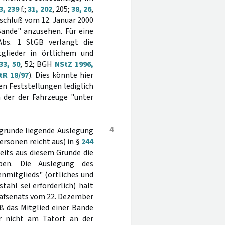
3, 239
f.;
31, 202
, 205;
38, 26
,
eschluß vom 12. Januar 2000
Bande" anzusehen. Für eine
bs. 1 StGB verlangt die
glieder in örtlichem und
33, 50
, 52; BGH
NStZ 1996,
tR 18/97
). Dies könnte hier
den Feststellungen lediglich
h der der Fahrzeuge "unter
4
ugrunde liegende Auslegung
rsonen reicht aus) in §
244
eits aus diesem Grunde die
eben. Die Auslegung des
nmitglieds" (örtliches und
ahl sei erforderlich) hält
Strafsenats vom 22. Dezember
ß das Mitglied einer Bande
r nicht am Tatort an der