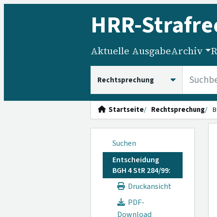
HRR
-Strafre
Aktuelle Ausgabe
Archiv
R
HRRS durchsuchen
Startseite
Rechtsprechung
B
Suchen
Entscheidung
BGH 4 StR 284/99:
Druckansicht
PDF-
Download