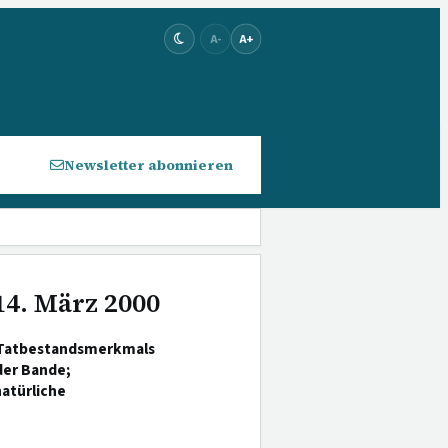
A-
A+
Newsletter abonnieren
14. März 2000
 Tatbestandsmerkmals
der Bande;
atürliche