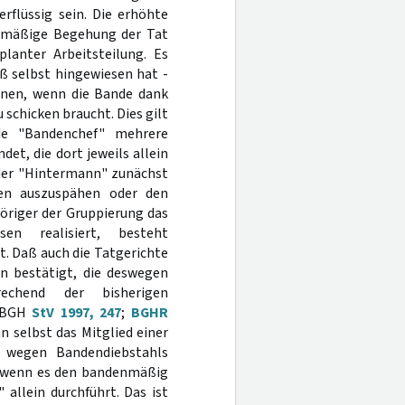
flüssig sein. Die erhöhte
nmäßige Begehung der Tat
lanter Arbeitsteilung. Es
uß selbst hingewiesen hat -
einen, wenn die Bande dank
 schicken braucht. Dies gilt
de "Bandenchef" mehrere
et, die dort jeweils allein
 der "Hintermann" zunächst
ten auszuspähen oder den
öriger der Gruppierung das
en realisiert, besteht
t. Daß auch die Tatgerichte
en bestätigt, die deswegen
rechend der bisherigen
r BGH
StV 1997, 247
;
BGHR
nn selbst das Mitglied einer
t wegen Bandendiebstahls
n, wenn es den bandenmäßig
allein durchführt. Das ist