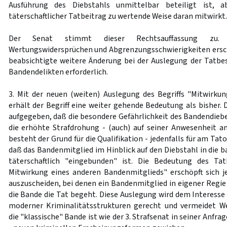
Ausführung des Diebstahls unmittelbar beteiligt ist, 
täterschaftlicher Tatbeitrag zu wertende Weise daran mitwirkt.
Der Senat stimmt dieser Rechtsauffassung zu.
Wertungswidersprüchen und Abgrenzungsschwierigkeiten ersc
beabsichtigte weitere Änderung bei der Auslegung der Tatb
Bandendelikten erforderlich.
3. Mit der neuen (weiten) Auslegung des Begriffs "Mitwirkun
erhält der Begriff eine weiter gehende Bedeutung als bisher. 
aufgegeben, daß die besondere Gefährlichkeit des Bandendiebe
die erhöhte Strafdrohung - (auch) auf seiner Anwesenheit 
besteht der Grund für die Qualifikation - jedenfalls für am Tat
daß das Bandenmitglied im Hinblick auf den Diebstahl in die
täterschaftlich "eingebunden" ist. Die Bedeutung des Ta
Mitwirkung eines anderen Bandenmitglieds" erschöpft sich jet
auszuscheiden, bei denen ein Bandenmitglied in eigener Regi
die Bande die Tat begeht. Diese Auslegung wird dem Interesse
moderner Kriminalitätsstrukturen gerecht und vermeidet W
die "klassische" Bande ist wie der 3. Strafsenat in seiner Anfra