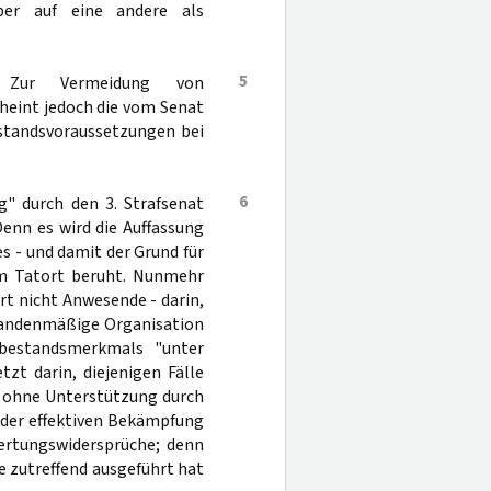
aber auf eine andere als
5
 Zur Vermeidung von
heint jedoch die vom Senat
estandsvoraussetzungen bei
6
g" durch den 3. Strafsenat
Denn es wird die Auffassung
s - und damit der Grund für
am Tatort beruht. Nunmehr
ort nicht Anwesende - darin,
 bandenmäßige Organisation
tbestandsmerkmals "unter
zt darin, diejenigen Fälle
e ohne Unterstützung durch
 der effektiven Bekämpfung
ertungswidersprüche; denn
ge zutreffend ausgeführt hat