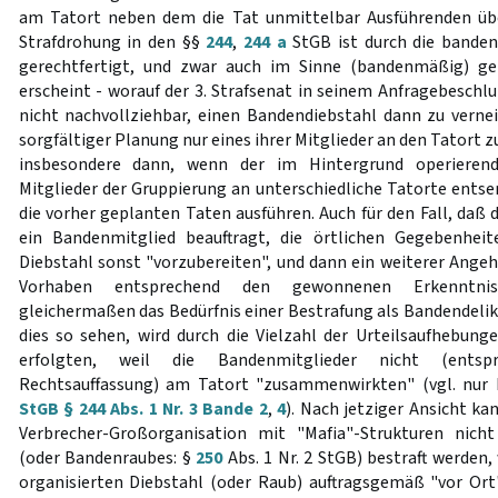
am Tatort neben dem die Tat unmittelbar Ausführenden über
Strafdrohung in den §§
244
,
244 a
StGB ist durch die bande
gerechtfertigt, und zwar auch im Sinne (bandenmäßig) gep
erscheint - worauf der 3. Strafsenat in seinem Anfragebeschl
nicht nachvollziehbar, einen Bandendiebstahl dann zu vern
sorgfältiger Planung nur eines ihrer Mitglieder an den Tatort zu
insbesondere dann, wenn der im Hintergrund operieren
Mitglieder der Gruppierung an unterschiedliche Tatorte entsend
die vorher geplanten Taten ausführen. Auch für den Fall, daß
ein Bandenmitglied beauftragt, die örtlichen Gegebenhei
Diebstahl sonst "vorzubereiten", und dann ein weiterer Angeh
Vorhaben entsprechend den gewonnenen Erkenntniss
gleichermaßen das Bedürfnis einer Bestrafung als Bandendelik
dies so sehen, wird durch die Vielzahl der Urteilsaufhebung
erfolgten, weil die Bandenmitglieder nicht (entsp
Rechtsauffassung) am Tatort "zusammenwirkten" (vgl. nu
StGB § 244 Abs. 1 Nr. 3 Bande 2
,
4
). Nach jetziger Ansicht ka
Verbrecher-Großorganisation mit "Mafia"-Strukturen nich
(oder Bandenraubes: §
250
Abs. 1 Nr. 2 StGB) bestraft werde
organisierten Diebstahl (oder Raub) auftragsgemäß "vor Ort" 