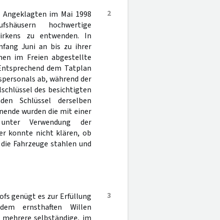
2
n Angeklagten im Mai 1998
shäusern hochwertige
irkens zu entwenden. In
fang Juni an bis zu ihrer
en im Freien abgestellte
 Entsprechend dem Tatplan
spersonals ab, während der
schlüssel des besichtigten
den Schlüssel derselben
nende wurden die mit einer
e unter Verwendung der
er konnte nicht klären, ob
 die Fahrzeuge stahlen und
3
fs genügt es zur Erfüllung
dem ernsthaften Willen
 mehrere selbständige, im