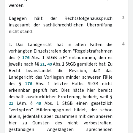
werden.
3
Dagegen hält der Rechtsfolgenausspruch
insgesamt der sachlichrechtlichen Überprüfung
nicht stand.
4
1. Das Landgericht hat in allen Fällen die
verhängten Einzelstrafen dem "Regelstrafrahmen
des §
176
Abs. 1 StGB a.F." entnommen, den es
jeweils nach §§
21
,
49
Abs. 1 StGB gemildert hat. Zu
Recht beanstandet die Revision, daß das
Landgericht das Vorliegen minder schwerer Fälle
des §
176
Abs. 1 letzter Halbs. StGB nicht
erkennbar geprüft hat. Dies hätte hier bereits
deshalb ausdrücklicher Erörterung bedurft, weil §
21
i.V.m. §
49
Abs. 1 StGB einen gesetzlich
"vertypten" Milderungsgrund bildet, der schon
allein, jedenfalls aber zusammen mit den anderen
hier zu Gunsten des nicht vorbestraften,
geständigen Angeklagten sprechenden