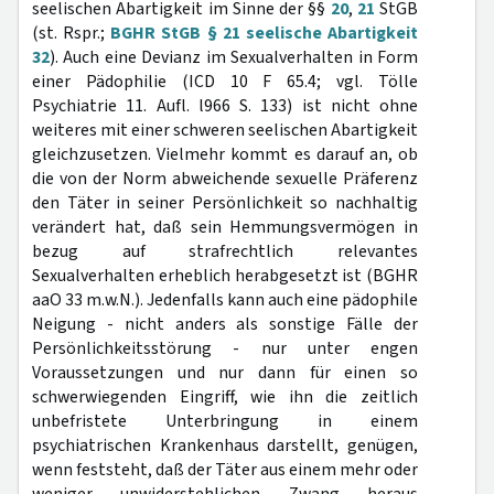
seelischen Abartigkeit im Sinne der §§
20
,
21
StGB
(st. Rspr.;
BGHR StGB § 21 seelische Abartigkeit
32
). Auch eine Devianz im Sexualverhalten in Form
einer Pädophilie (ICD 10 F 65.4; vgl. Tölle
Psychiatrie 11. Aufl. l966 S. 133) ist nicht ohne
weiteres mit einer schweren seelischen Abartigkeit
gleichzusetzen. Vielmehr kommt es darauf an, ob
die von der Norm abweichende sexuelle Präferenz
den Täter in seiner Persönlichkeit so nachhaltig
verändert hat, daß sein Hemmungsvermögen in
bezug auf strafrechtlich relevantes
Sexualverhalten erheblich herabgesetzt ist (BGHR
aaO 33 m.w.N.). Jedenfalls kann auch eine pädophile
Neigung - nicht anders als sonstige Fälle der
Persönlichkeitsstörung - nur unter engen
Voraussetzungen und nur dann für einen so
schwerwiegenden Eingriff, wie ihn die zeitlich
unbefristete Unterbringung in einem
psychiatrischen Krankenhaus darstellt, genügen,
wenn feststeht, daß der Täter aus einem mehr oder