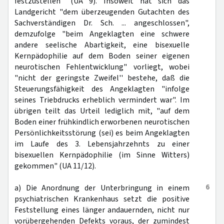
festzustellen" (UA 9). Insoweit hat sich das
Landgericht "dem überzeugenden Gutachten des
Sachverständigen Dr. Sch. ... angeschlossen",
demzufolge "beim Angeklagten eine schwere
andere seelische Abartigkeit, eine bisexuelle
Kernpädophilie auf dem Boden seiner eigenen
neurotischen Fehlentwicklung" vorliegt, wobei
"nicht der geringste Zweifel'' bestehe, daß die
Steuerungsfähigkeit des Angeklagten "infolge
seines Triebdrucks erheblich vermindert war". Im
übrigen teilt das Urteil lediglich mit, "auf dem
Boden einer frühkindlich erworbenen neurotischen
Persönlichkeitsstörung (sei) es beim Angeklagten
im Laufe des 3. Lebensjahrzehnts zu einer
bisexuellen Kernpädophilie (im Sinne Witters)
gekommen" (UA 11/12).
6
a) Die Anordnung der Unterbringung in einem
psychiatrischen Krankenhaus setzt die positive
Feststellung eines länger andauernden, nicht nur
vorübergehenden Defekts voraus, der zumindest