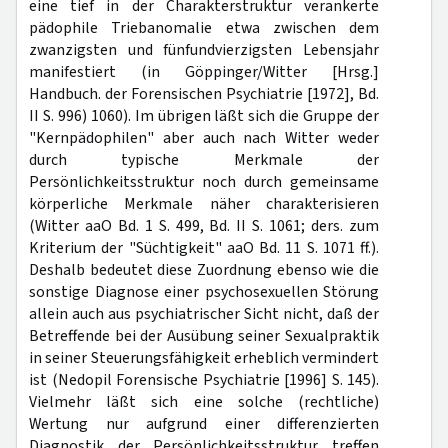
eine tief in der Charakterstruktur verankerte
pädophile Triebanomalie etwa zwischen dem
zwanzigsten und fünfundvierzigsten Lebensjahr
manifestiert (in Göppinger/Witter [Hrsg.]
Handbuch. der Forensischen Psychiatrie [1972], Bd.
II S. 996) 1060). Im übrigen läßt sich die Gruppe der
"Kernpädophilen" aber auch nach Witter weder
durch typische Merkmale der
Persönlichkeitsstruktur noch durch gemeinsame
körperliche Merkmale näher charakterisieren
(Witter aaO Bd. 1 S. 499, Bd. II S. 1061; ders. zum
Kriterium der "Süchtigkeit" aaO Bd. 11 S. 1071 ff.).
Deshalb bedeutet diese Zuordnung ebenso wie die
sonstige Diagnose einer psychosexuellen Störung
allein auch aus psychiatrischer Sicht nicht, daß der
Betreffende bei der Ausübung seiner Sexualpraktik
in seiner Steuerungsfähigkeit erheblich vermindert
ist (Nedopil Forensische Psychiatrie [1996] S. 145).
Vielmehr läßt sich eine solche (rechtliche)
Wertung nur aufgrund einer differenzierten
Diagnostik der Persönlichkeitsstruktur treffen