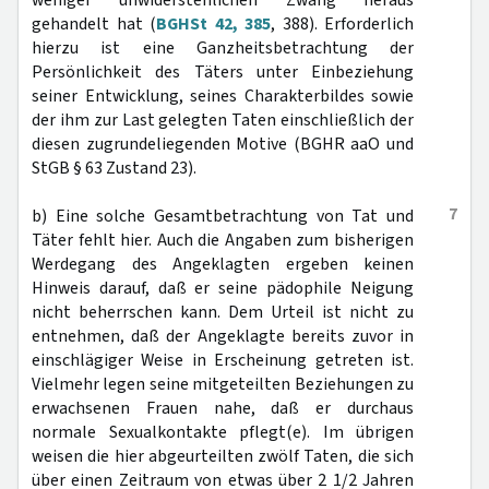
weniger unwiderstehlichen Zwang heraus
gehandelt hat (
BGHSt 42, 385
, 388). Erforderlich
hierzu ist eine Ganzheitsbetrachtung der
Persönlichkeit des Täters unter Einbeziehung
seiner Entwicklung, seines Charakterbildes sowie
der ihm zur Last gelegten Taten einschließlich der
diesen zugrundeliegenden Motive (BGHR aaO und
StGB § 63 Zustand 23).
7
b) Eine solche Gesamtbetrachtung von Tat und
Täter fehlt hier. Auch die Angaben zum bisherigen
Werdegang des Angeklagten ergeben keinen
Hinweis darauf, daß er seine pädophile Neigung
nicht beherrschen kann. Dem Urteil ist nicht zu
entnehmen, daß der Angeklagte bereits zuvor in
einschlägiger Weise in Erscheinung getreten ist.
Vielmehr legen seine mitgeteilten Beziehungen zu
erwachsenen Frauen nahe, daß er durchaus
normale Sexualkontakte pflegt(e). Im übrigen
weisen die hier abgeurteilten zwölf Taten, die sich
über einen Zeitraum von etwas über 2 1/2 Jahren