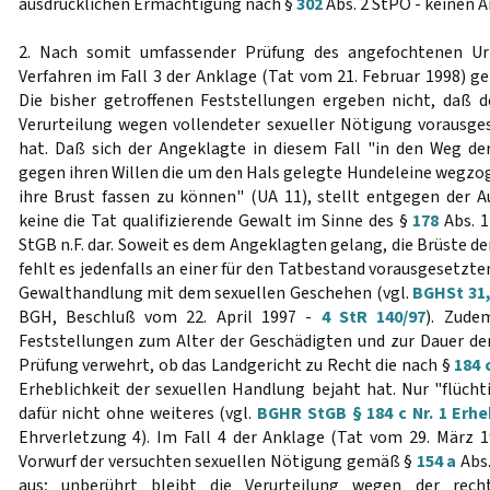
ausdrücklichen Ermächtigung nach §
302
Abs. 2 StPO - keinen A
2. Nach somit umfassender Prüfung des angefochtenen Urt
Verfahren im Fall 3 der Anklage (Tat vom 21. Februar 1998) 
Die bisher getroffenen Feststellungen ergeben nicht, daß d
Verurteilung wegen vollendeter sexueller Nötigung vorausg
hat. Daß sich der Angeklagte in diesem Fall "in den Weg de
gegen ihren Willen die um den Hals gelegte Hundeleine wegzo
ihre Brust fassen zu können" (UA 11), stellt entgegen der A
keine die Tat qualifizierende Gewalt im Sinne des §
178
Abs. 1
StGB n.F. dar. Soweit es dem Angeklagten gelang, die Brüste d
fehlt es jedenfalls an einer für den Tatbestand vorausgesetzte
Gewalthandlung mit dem sexuellen Geschehen (vgl.
BGHSt 31,
BGH, Beschluß vom 22. April 1997 -
4 StR 140/97
). Zude
Feststellungen zum Alter der Geschädigten und zur Dauer der
Prüfung verwehrt, ob das Landgericht zu Recht die nach §
184 
Erheblichkeit der sexuellen Handlung bejaht hat. Nur "flüc
dafür nicht ohne weiteres (vgl.
BGHR StGB § 184 c Nr. 1 Erhe
Ehrverletzung 4). Im Fall 4 der Anklage (Tat vom 29. März
Vorwurf der versuchten sexuellen Nötigung gemäß §
154 a
Abs.
aus; unberührt bleibt die Verurteilung wegen der rechts