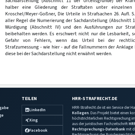
Sachdarstellung (Abschnitt 11 der Urteilsgründe) der Klar
halber eine Gliederung der Straftaten unter einzelnen
Kroschel/Meyer-Goßner, Die Urteile in Strafsachen 26. Aufl. S.
aller Regel die Numerierung der Sachdarstellung (Abschnitt 1
Würdigung (Abschnitt IV) und den Ausführungen zur Stra
beibehalten werden. Es erschwert nicht nur die Lesbarkeit, 
Gefahr von Fehlern, wenn das Urteil bei der rechtli
Strafzumessung - wie hier - auf die Fallnummern der Ankla
diese bei der Sachdarstellung nicht erwähnt werden.
TEILEN
HRR-STRAFRECHT.DE
sgabe
HRR-Strafrecht.de ist ein Service der
LinkedIn
Kollegen
. Das Projekt bietet einen k
ge
höchstrichterlichen Rechtsprechung im 
Xing
aus der juristischen Fachzeitschrift
HR
Rechtsprechungs-Datenbank
mit de
Facebook
Rechtsprechung des Bundesgerichtshof