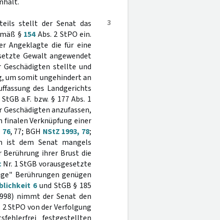
nhalt.
3
eils stellt der Senat das
gemäß §
154
Abs. 2 StPO ein.
er Angeklagte die für eine
esetzte Gewalt angewendet
r Geschädigten stellte und
g, um somit ungehindert an
uffassung des Landgerichts
 StGB a.F. bzw. § 177 Abs. 1
er Geschädigten anzufassen,
n finalen Verknüpfung einer
 76
, 77; BGH
NStZ 1993, 78
;
m ist dem Senat mangels
 Berührung ihrer Brust die
c
Nr. 1 StGB vorausgesetzte
htige" Berührungen genügen
blichkeit 6
und StGB § 185
 1998) nimmt der Senat den
 2 StPO von der Verfolgung
fehlerfrei festgestellten