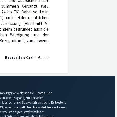
heit und Übersichtlichkeit
 Nummern verlangt (vgl.
 74 bis 76). Dabei sollte in
1) auch bei der rechtlichen
fzumessung (Abschnitt V)
sondern begründet auch die
chen Würdigung und der
ge Bezug nimmt, zumal wenn
Bearbeiter:
Karsten Gaede
 Hamburger Anwaltskanzlei
Strate und
ostenlosen Zugang zur aktuellen
Strafrecht und Strafverfahrensrecht. Es besteht
RS
, einem monatlichen
Newsletter
und einer
r vollständigen strafrechtlichen
s (BGH) und ausgewählter Urteile und