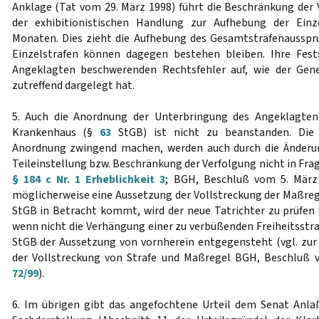
Anklage (Tat vom 29. März 1998) führt die Beschränkung der 
der exhibitionistischen Handlung zur Aufhebung der Einze
Monaten. Dies zieht die Aufhebung des Gesamtstrafenausspru
Einzelstrafen können dagegen bestehen bleiben. Ihre Fes
Angeklagten beschwerenden Rechtsfehler auf, wie der Gen
zutreffend dargelegt hat.
5. Auch die Anordnung der Unterbringung des Angeklagten
Krankenhaus (§
63
StGB) ist nicht zu beanstanden. Die 
Anordnung zwingend machen, werden auch durch die Änderu
Teileinstellung bzw. Beschränkung der Verfolgung nicht in Frag
§ 184 c Nr. 1 Erheblichkeit 3
; BGH, Beschluß vom 5. Mär
möglicherweise eine Aussetzung der Vollstreckung der Maßre
StGB in Betracht kommt, wird der neue Tatrichter zu prüfen
wenn nicht die Verhängung einer zu verbüßenden Freiheitsstr
StGB der Aussetzung von vornherein entgegensteht (vgl. zur
der Vollstreckung von Strafe und Maßregel BGH, Beschluß 
72/99
).
6. Im übrigen gibt das angefochtene Urteil dem Senat Anla