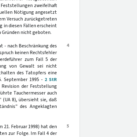
 Feststellungen zweifelhaft
uellen Nötigung angesetzt
 dem Versuch zurückgetreten
g in diesen Fällen erscheint
 Gründen nicht geboten.
4
at - nach Beschränkung des
spruch keinen Rechtsfehler
erdeführer zum Fall 5 der
ung von Gewalt sei nicht
sthalten des Tatopfers eine
6. September 1995 -
2 StR
e Revision der Feststellung
eführte Tauchermesser auch
(UA 8), übersieht sie, daß
tändnis" des Angeklagten
5
om 21. Februar 1998) hat den
en zur Folge. Im Fall 4 der