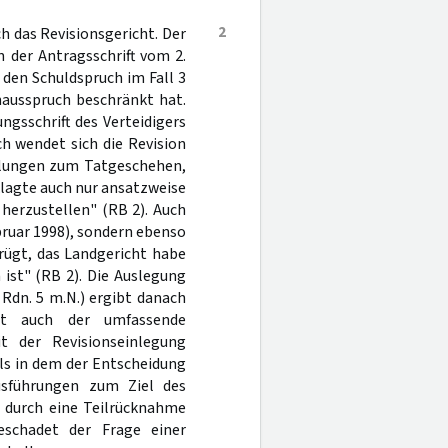
2
h das Revisionsgericht. Der
 der Antragsschrift vom 2.
 den Schuldspruch im Fall 3
nausspruch beschränkt hat.
gsschrift des Verteidigers
h wendet sich die Revision
ellungen zum Tatgeschehen,
klagte auch nur ansatzweise
herzustellen" (RB 2). Auch
ebruar 1998), sondern ebenso
erügt, das Landgericht habe
ist" (RB 2). Die Auslegung
 Rdn. 5 m.N.) ergibt danach
cht auch der umfassende
t der Revisionseinlegung
als in dem der Entscheidung
usführungen zum Ziel des
r durch eine Teilrücknahme
beschadet der Frage einer