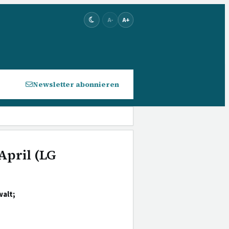
A-
A+
Newsletter abonnieren
April (LG
walt;