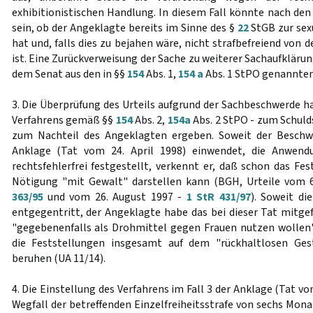
exhibitionistischen Handlung. In diesem Fall könnte nach den
sein, ob der Angeklagte bereits im Sinne des §
22
StGB zur sex
hat und, falls dies zu bejahen wäre, nicht strafbefreiend von
ist. Eine Zurückverweisung der Sache zu weiterer Sachaufklärun
dem Senat aus den in §§
154
Abs. 1,
154 a
Abs. 1 StPO genannten
3. Die Überprüfung des Urteils aufgrund der Sachbeschwerde h
Verfahrens gemäß §§
154
Abs. 2,
154a
Abs. 2 StPO - zum Schuld
zum Nachteil des Angeklagten ergeben. Soweit der Beschw
Anklage (Tat vom 24. April 1998) einwendet, die Anwend
rechtsfehlerfrei festgestellt, verkennt er, daß schon das Fe
Nötigung "mit Gewalt" darstellen kann (BGH, Urteile vom 
363/95
und vom 26. August 1997 -
1 StR 431/97
). Soweit di
entgegentritt, der Angeklagte habe das bei dieser Tat mitg
"gegebenenfalls als Drohmittel gegen Frauen nutzen wollen" 
die Feststellungen insgesamt auf dem "rückhaltlosen Ges
beruhen (UA 11/14).
4. Die Einstellung des Verfahrens im Fall 3 der Anklage (Tat v
Wegfall der betreffenden Einzelfreiheitsstrafe von sechs Monat