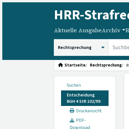
HRR
-Strafre
Aktuelle Ausgabe
Archiv
R
HRRS durchsuchen
Startseite
Rechtsprechung
B
Suchen
Entscheidung
BGH 4 StR 102/99:
Druckansicht
PDF-
Download