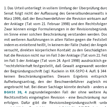
1. Das Urteil unterliegt in vollem Umfang der Überprüfung durc
Senat folgt nicht der Auffassung des Generalbundesanwalts in
März 1999, daß der Beschwerdeführer die Revision wirksam auf
der Anklage (Tat vom 21. Februar 1998) und den Rechtsfolge
Zwar können einige Formulierungen in der Revisionsbegründun
im Sinne einer solchen Beschränkung verstanden werden. Doc
mit weiteren Ausführungen in allen Fällen gegen die Festst
indem es einleitend heißt, In keinem der Fälle (habe) der Ange
versucht, direkten körperlichen Kontakt zu den Geschädigten 
hat die Revision nicht nur im Fall 3 der Anklage (Tat vom 21. F
im Fall 5 der Anklage (Tat vom 24. April 1998) ausdrücklich g
"rechtsfehlerhaft festgestellt, daß Gewalt angewandt worden 
der Begründungsschrift (vgl. Kuckein in KK-StPO 4. Aufl. § 344
keinen Beschränkungswillen. Diesem Ergebnis entspri
Aufhebungsantrag, den der Beschwerdeführer zugleich mi
angebracht hat. Bei dieser Sachlage könnte deshalb - anders 
BGHSt 38, 4
zugrundeliegenden Fall der ohne weitere A
Rechtsmittels eingelegten Revision - eine Beschränkung nu
erfolgen. Dafür gibt die Revisionsbegründungsschrift -un