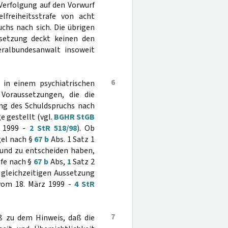
Verfolgung auf den Vorwurf
lfreiheitsstrafe von acht
chs nach sich. Die übrigen
tsetzung deckt keinen den
eralbundesanwalt insoweit
6
 in einem psychiatrischen
Voraussetzungen, die die
ng des Schuldspruchs nach
e gestellt (vgl.
BGHR StGB
z 1999 -
2 StR 518/98
). Ob
gel nach §
67 b
Abs. 1 Satz 1
 und zu entscheiden haben,
afe nach §
67 b
Abs,
1
Satz 2
 gleichzeitigen Aussetzung
vom 18. März 1999 -
4 StR
7
ß zu dem Hinweis, daß die