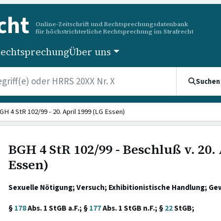
cht
Online-Zeitschrift und Rechtsprechungsdatenbank
für höchstrichterliche Rechtsprechung im Strafrecht
echtsprechung
Über uns
Suchen
GH 4 StR 102/99 - 20. April 1999 (LG Essen)
BGH 4 StR 102/99 - Beschluß v. 20. 
Essen)
Sexuelle Nötigung; Versuch; Exhibitionistische Handlung; Ge
§
178
Abs. 1 StGB a.F.; §
177
Abs. 1 StGB n.F.; §
22
StGB;