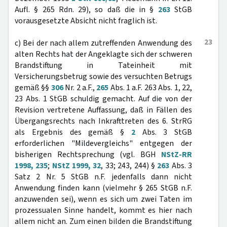
Aufl. § 265 Rdn. 29), so daß die in §
263
StGB
vorausgesetzte Absicht nicht fraglich ist.
23
c) Bei der nach allem zutreffenden Anwendung des
alten Rechts hat der Angeklagte sich der schweren
Brandstiftung in Tateinheit mit
Versicherungsbetrug sowie des versuchten Betrugs
gemäß §§
306
Nr. 2 a.F.,
265
Abs. 1 a.F. 263 Abs. 1, 22,
23 Abs. 1 StGB schuldig gemacht. Auf die von der
Revision vertretene Auffassung, daß in Fällen des
Übergangsrechts nach Inkrafttreten des 6. StrRG
als Ergebnis des gemäß §
2
Abs. 3 StGB
erforderlichen "Mildevergleichs" entgegen der
bisherigen Rechtsprechung (vgl. BGH
NStZ-RR
1998, 235
;
NStZ 1999, 32
, 33; 243, 244) §
263
Abs. 3
Satz 2 Nr. 5 StGB n.F. jedenfalls dann nicht
Anwendung finden kann (vielmehr § 265 StGB n.F.
anzuwenden sei), wenn es sich um zwei Taten im
prozessualen Sinne handelt, kommt es hier nach
allem nicht an. Zum einen bilden die Brandstiftung