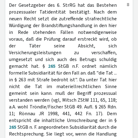
8
Der Gesetzgeber des 6. StrRG hat das Bestehen
prozessualer Tatidentität bestätigt. Nach dem
neuen Recht setzt die zutreffende strafrechtliche
Würdigung der Brandstiftungshandlung in den hier
in Rede stehenden Fällen notwendigerweise
voraus, daß die Prüfung darauf erstreckt wird, ob
der Täter seine Absicht, sich
Versicherungsleistungen zu verschaffen,
umgesetzt und sich auch des Betrugs schuldig
gemacht hat. §
265
StGB n.F. ordnet nämlich
formelle Subsidiarität für den Fall an. daß "die Tat ...
in § 263 mit Strafe bedroht ist". Da unter Tat hier
nicht die Tat im materiellrechtlichen Sinne
gemeint sein kann. muß der Begriff prozessual
verstanden werden (vgl, Mitsch ZStW 111, 65, 118;
a.A. wohl Tröndle/Fischer StGB 49. Aufl. § 265 Rdn.
11; Rönnau JR 1998, 441, 442 Fn. 17). Dem
entspricht die inhaltliche Umschreibung der in §
265
StGB n. F. angeordneten Subsidiarität durch die
Rechtsprechung. Sie liegt vor, wenn die Handlung