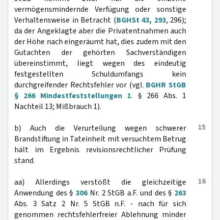
vermögensmindernde Verfügung oder sonstige
Verhaltensweise in Betracht (
BGHSt 43, 293
, 296);
da der Angeklagte aber die Privatentnahmen auch
der Höhe nach eingeräumt hat, dies zudem mit den
Gutachten der gehörten Sachverständigen
übereinstimmt, liegt wegen des eindeutig
festgestellten Schuldumfangs kein
durchgreifender Rechtsfehler vor (vgl.
BGHR StGB
§ 266 Mindestfeststellungen 1
. § 266 Abs. 1
Nachteil 13; Mißbrauch 1).
15
b) Auch die Verurteilung wegen schwerer
Brandstiftung in Tateinheit mit versuchtem Betrug
hält im Ergebnis revisionsrechtlicher Prüfung
stand.
16
aa) Allerdings verstößt die gleichzeitige
Anwendung des §
306
Nr. 2 StGB a.F. und des §
263
Abs. 3 Satz 2 Nr. 5 StGB n.F. - nach für sich
genommen rechtsfehlerfreier Ablehnung minder