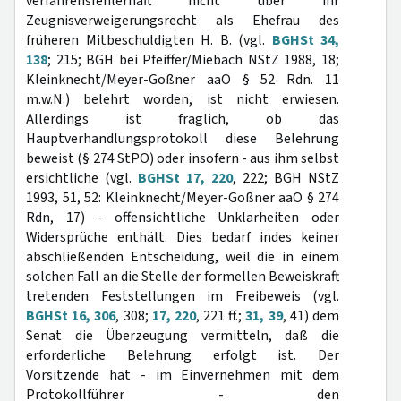
verfahrensfehlerhaft nicht über ihr
Zeugnisverweigerungsrecht als Ehefrau des
früheren Mitbeschuldigten H. B. (vgl.
BGHSt 34,
138
; 215; BGH bei Pfeiffer/Miebach NStZ 1988, 18;
Kleinknecht/Meyer-Goßner aaO § 52 Rdn. 11
m.w.N.) belehrt worden, ist nicht erwiesen.
Allerdings ist fraglich, ob das
Hauptverhandlungsprotokoll diese Belehrung
beweist (§ 274 StPO) oder insofern - aus ihm selbst
ersichtliche (vgl.
BGHSt 17, 220
, 222; BGH NStZ
1993, 51, 52: Kleinknecht/Meyer-Goßner aaO § 274
Rdn, 17) - offensichtliche Unklarheiten oder
Widersprüche enthält. Dies bedarf indes keiner
abschließenden Entscheidung, weil die in einem
solchen Fall an die Stelle der formellen Beweiskraft
tretenden Feststellungen im Freibeweis (vgl.
BGHSt 16, 306
, 308;
17, 220
, 221 ff.;
31, 39
, 41) dem
Senat die Überzeugung vermitteln, daß die
erforderliche Belehrung erfolgt ist. Der
Vorsitzende hat - im Einvernehmen mit dem
Protokollführer - den