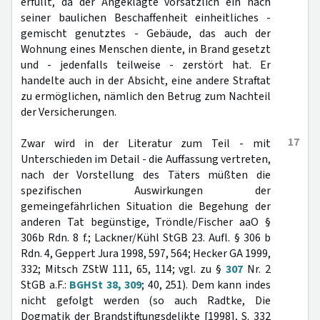
erfüllt, da der Angeklagte vorsätzlich ein nach
seiner baulichen Beschaffenheit einheitliches -
gemischt genutztes - Gebäude, das auch der
Wohnung eines Menschen diente, in Brand gesetzt
und - jedenfalls teilweise - zerstört hat. Er
handelte auch in der Absicht, eine andere Straftat
zu ermöglichen, nämlich den Betrug zum Nachteil
der Versicherungen.
17
Zwar wird in der Literatur zum Teil - mit
Unterschieden im Detail - die Auffassung vertreten,
nach der Vorstellung des Täters müßten die
spezifischen Auswirkungen der
gemeingefährlichen Situation die Begehung der
anderen Tat begünstige, Tröndle/Fischer aaO §
306b Rdn. 8 f.; Lackner/Kühl StGB 23. Aufl. § 306 b
Rdn. 4, Geppert Jura 1998, 597, 564; Hecker GA 1999,
332; Mitsch ZStW 111, 65, 114; vgl. zu §
307
Nr. 2
StGB a.F.:
BGHSt 38, 309
; 40, 251). Dem kann indes
nicht gefolgt werden (so auch Radtke, Die
Dogmatik der Brandstiftungsdelikte [1998], S. 332