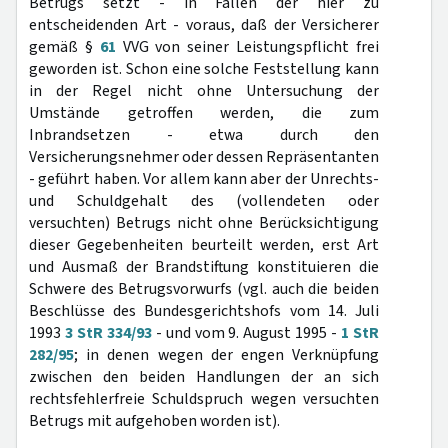
Betrugs setzt - in Fällen der hier zu
entscheidenden Art - voraus, daß der Versicherer
gemäß §
61
VVG von seiner Leistungspflicht frei
geworden ist. Schon eine solche Feststellung kann
in der Regel nicht ohne Untersuchung der
Umstände getroffen werden, die zum
Inbrandsetzen - etwa durch den
Versicherungsnehmer oder dessen Repräsentanten
- geführt haben. Vor allem kann aber der Unrechts-
und Schuldgehalt des (vollendeten oder
versuchten) Betrugs nicht ohne Berücksichtigung
dieser Gegebenheiten beurteilt werden, erst Art
und Ausmaß der Brandstiftung konstituieren die
Schwere des Betrugsvorwurfs (vgl. auch die beiden
Beschlüsse des Bundesgerichtshofs vom 14. Juli
1993
3 StR 334/93
- und vom 9. August 1995 -
1 StR
282/95
; in denen wegen der engen Verknüpfung
zwischen den beiden Handlungen der an sich
rechtsfehlerfreie Schuldspruch wegen versuchten
Betrugs mit aufgehoben worden ist).