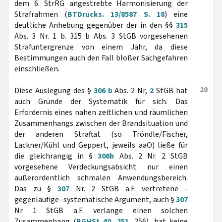
dem 6. StrRG angestrebte Harmonisierung der
Strafrahmen (
BTDrucks. 13/8587 S. 18
) eine
deutliche Anhebung gegenüber der in den §§
315
Abs. 3 Nr. 1 b. 315 b Abs. 3 StGB vorgesehenen
Strafuntergrenze von einem Jahr, da diese
Bestimmungen auch den Fall bloßer Sachgefahren
einschließen.
20
Diese Auslegung des §
306 b
Abs. 2 Nr,
2
StGB hat
auch Gründe der Systematik für sich. Das
Erfordernis eines nahen zeitlichen und räumlichen
Zusammenhangs zwischen der Brandsituation und
der anderen Straftat (so Tröndle/Fischer,
Lackner/Kühl und Geppert, jeweils aaO) ließe für
die gleichrangig in §
306b
Abs. 2 Nr. 2 StGB
vorgesehene Verdeckungsabsicht nur einen
außerordentlich schmalen Anwendungsbereich.
Das zu §
307
Nr. 2 StGB a.F. vertretene -
gegenläufige -systematische Argument, auch §
307
Nr 1 StGB a.F. verlange einen solchen
Zusammenhang (
BGHSt 40, 251
, 256), hat keine