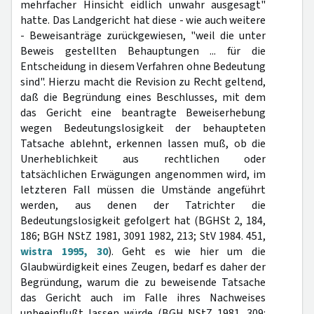
mehrfacher Hinsicht eidlich unwahr ausgesagt"
hatte. Das Landgericht hat diese - wie auch weitere
- Beweisanträge zurückgewiesen, "weil die unter
Beweis gestellten Behauptungen ... für die
Entscheidung in diesem Verfahren ohne Bedeutung
sind". Hierzu macht die Revision zu Recht geltend,
daß die Begründung eines Beschlusses, mit dem
das Gericht eine beantragte Beweiserhebung
wegen Bedeutungslosigkeit der behaupteten
Tatsache ablehnt, erkennen lassen muß, ob die
Unerheblichkeit aus rechtlichen oder
tatsächlichen Erwägungen angenommen wird, im
letzteren Fall müssen die Umstände angeführt
werden, aus denen der Tatrichter die
Bedeutungslosigkeit gefolgert hat (BGHSt 2, 184,
186; BGH NStZ 1981, 3091 1982, 213; StV 1984. 451,
wistra 1995, 30
). Geht es wie hier um die
Glaubwürdigkeit eines Zeugen, bedarf es daher der
Begründung, warum die zu beweisende Tatsache
das Gericht auch im Falle ihres Nachweises
unbeeinflußt lassen würde (BGH NStZ 1981. 309: