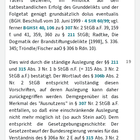
Täters beziehen; im Hinblick auf den
tatbestandlichen Erfolg des Grunddelikts und der
Folgetat genügt grundsätzlich dolus eventualis
(BGH. Beschluß vom 10. Juni 1999 -
4 StR 60/99
; vgl.
ferner
BGHSt 40, 106
zu §
307
Nr. 2 StGB a.F. 39, 159
f. und 41, 359, 360 zu §
211
StGB; Radtke, Die
Dogmatik der Brandstiftungsdelikte [1998], S. 336.
345; Tröndle/Fischer aaO § 306 b Rdn. 10).
19
Dies wird durch die ständige Auslegung der §§
211
und
315
Abs. 3 Nr. 1 b StGB n.F. (= 315 Abs. 3 Nr. 2
StGB a.F.) bestätigt. Der Wortlaut des §
306b
Abs. 2
Nr. 2 StGB entspricht vollständig diesen
Vorschriften, auf deren Auslegung kann daher
zurückgegriffen werden. Demgegenüber ist das
Merkmal des "Ausnutzens" in §
307
Nr. 2 StGB a.F.
entfallen, so daß eine einschränkende Auslegung
nicht mehr möglich ist (so auch Stein aaO). Dem
entspricht die Gesetzgebungsgeschichte: Der
Gesetzentwurf der Bundesregierung verwies für das
Verständnis des § 306a Nr. 2 E auf §
315
Abs. 3 Nr. 2