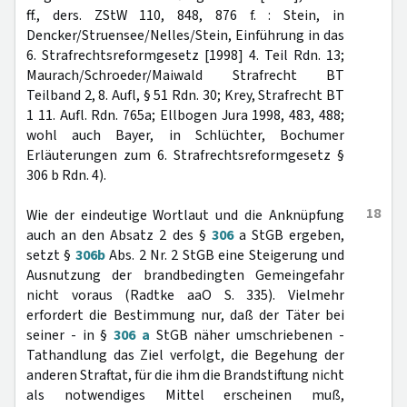
ff., ders. ZStW 110, 848, 876 f. : Stein, in
Dencker/Struensee/Nelles/Stein, Einführung in das
6. Strafrechtsreformgesetz [1998] 4. Teil Rdn. 13;
Maurach/Schroeder/Maiwald Strafrecht BT
Teilband 2, 8. Aufl, § 51 Rdn. 30; Krey, Strafrecht BT
1 11. Aufl. Rdn. 765a; Ellbogen Jura 1998, 483, 488;
wohl auch Bayer, in Schlüchter, Bochumer
Erläuterungen zum 6. Strafrechtsreformgesetz §
306 b Rdn. 4).
18
Wie der eindeutige Wortlaut und die Anknüpfung
auch an den Absatz 2 des §
306
a StGB ergeben,
setzt §
306b
Abs. 2 Nr. 2 StGB eine Steigerung und
Ausnutzung der brandbedingten Gemeingefahr
nicht voraus (Radtke aaO S. 335). Vielmehr
erfordert die Bestimmung nur, daß der Täter bei
seiner - in §
306 a
StGB näher umschriebenen -
Tathandlung das Ziel verfolgt, die Begehung der
anderen Straftat, für die ihm die Brandstiftung nicht
als notwendiges Mittel erscheinen muß,