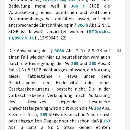
Bedeutung mehr, weil §
306 c
StGB die
Voraussetzung eines räumlichen und zeitlichen
Zusammenhangs hat entfallen lassen, auf eine
entsprechende Einschränkung in §
306 b
Abs. 2 Nr. 1
StGB ist bewußt verzichtet worden (
BTDrucks.
13/8587 S. 11
f. , 13/9064 S. 22).
21
Die Anwendung des §
306b
Abs. 2 Nr. 2 StGB auf
einen Fall wie den hier zu beurteilenden wird auch
durch die Neuregelung der §§
265
und
263
Abs. 3
Satz 2 Nr. 5 StGB nicht ausgeschlossen, ein Vorrang
dieser Tatbestände - etwa unter dem
Gesichtspunkt der Exklusivität oder einer
Gesetzeskonkurrenz - besteht nicht. Die in der
vorbeschriebenen Verknüpfung nach Auffassung
des Gesetzes liegende besondere
Unrechtssteigerung wird nicht durch die §§
263
Abs.
3 Satz 2 Nr. 5,
265
StGB n.F. abschließend erfaßt
oder abgegolten. Dagegen spricht schon, daß §
263
Abs. 3 Satz 2 Nr. 5 StGB keinen echten