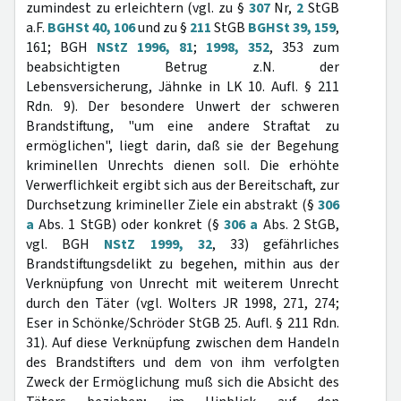
zumindest zu erleichtern (vgl. zu §
307
Nr,
2
StGB
a.F.
BGHSt 40, 106
und zu §
211
StGB
BGHSt 39, 159
,
161; BGH
NStZ 1996, 81
;
1998, 352
, 353 zum
beabsichtigten Betrug z.N. der
Lebensversicherung, Jähnke in LK 10. Aufl. § 211
Rdn. 9). Der besondere Unwert der schweren
Brandstiftung, "um eine andere Straftat zu
ermöglichen", liegt darin, daß sie der Begehung
kriminellen Unrechts dienen soll. Die erhöhte
Verwerflichkeit ergibt sich aus der Bereitschaft, zur
Durchsetzung krimineller Ziele ein abstrakt (§
306
a
Abs. 1 StGB) oder konkret (§
306 a
Abs. 2 StGB,
vgl. BGH
NStZ 1999, 32
, 33) gefährliches
Brandstiftungsdelikt zu begehen, mithin aus der
Verknüpfung von Unrecht mit weiterem Unrecht
durch den Täter (vgl. Wolters JR 1998, 271, 274;
Eser in Schönke/Schröder StGB 25. Aufl. § 211 Rdn.
31). Auf diese Verknüpfung zwischen dem Handeln
des Brandstifters und dem von ihm verfolgten
Zweck der Ermöglichung muß sich die Absicht des