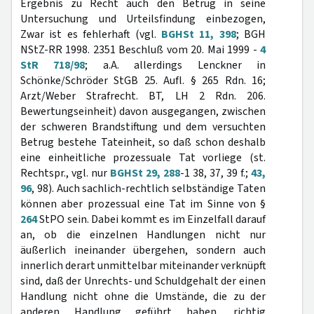
Ergebnis zu Recht auch den Betrug in seine
Untersuchung und Urteilsfindung einbezogen,
Zwar ist es fehlerhaft (vgl.
BGHSt 11, 398
; BGH
NStZ-RR 1998. 2351 Beschluß vom 20. Mai 1999 -
4
StR 718/98
; a.A. allerdings Lenckner in
Schönke/Schröder StGB 25. Aufl. § 265 Rdn. 16;
Arzt/Weber Strafrecht. BT, LH 2 Rdn. 206.
Bewertungseinheit) davon ausgegangen, zwischen
der schweren Brandstiftung und dem versuchten
Betrug bestehe Tateinheit, so daß schon deshalb
eine einheitliche prozessuale Tat vorliege (st.
Rechtspr., vgl. nur
BGHSt 29, 288
-1 38, 37, 39 f.;
43,
96
, 98). Auch sachlich-rechtlich selbständige Taten
können aber prozessual eine Tat im Sinne von §
264
StPO sein. Dabei kommt es im Einzelfall darauf
an, ob die einzelnen Handlungen nicht nur
äußerlich ineinander übergehen, sondern auch
innerlich derart unmittelbar miteinander verknüpft
sind, daß der Unrechts- und Schuldgehalt der einen
Handlung nicht ohne die Umstände, die zu der
anderen Handlung geführt haben, richtig