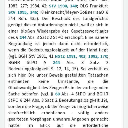
1983, 277; 1984. 42:
StV 1990, 340
; OLG Frankfurt
StV 1995, 346
; Kleinknecht/Meyer-Goßner aaO §
244 Rdn. 43a). Der Beschluß des Landgerichts
genügt diesen Anforderungen nicht, weil er sich in
einer bloßen Wiedergabe des Gesetzeswortlauts
des §
244
Abs. 3 Satz 2 StPO erschöpft. Eine nähere
Begründung ist jedoch dann nicht erforderlich,
wenn die Bedeutungslosigkeit auf der Hand liegt
(vgl. BGH StV 1981, 41
NStZ 1981, 401
;
1982, 170
;
BGHR StPO §
244
Abs. 3 Satz 2
Bedeutungslosigkeit 9, 12, 14, 15). So verhält es
sich hier. Die unter Beweis gestellten Tatsachen
enthielten keine Umstände, die die
Glaubwürdigkeit des Zeugen Br. in der vorliegenden
Sache betrafen (vgl. §
68
Abs. 4 StPO und BGHR
StPO § 244 Abs. 3 Satz 2 Bedeutungslosigkeit 19),
sondern die Frage, ob der Zeuge zu möglicherweise
strafrechtlich erheblichen - völlig anders
gearteten Vorgängen unwahre Angaben gemacht
hatte. Im Blick auf die erforderliche