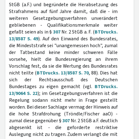
StGB (a.F.) und begründete die Herabsetzung des
Strafrahmens auf fünf Jahre damit, daß die - im
weiteren Gesetzgebungsverfahren unverändert
gebliebenen - Qualifikationsmerkmale weiter
gefaßt seien als in §
307
Nr. 2 StGB a. F. (
BTDrucks.
13/8587 S. 49
). Auf den Einwand des Bundesrates,
die Mindeststrafe sei "unangemessen hoch", zumal
der Tatbestand keine minder schweren Fälle
vorsehe, hielt die Bundesregierung an ihrem
Vorschlag fest, da sie die Wertung des Bundesrates
nicht teilte (
BTDrucks. 13/8587 S. 70
, 88). Dies hat
sich der Rechtsausschuß des Deutschen
Bundestages zu eigen gemacht (vgl.
BTDrucks.
13/9064 S. 22
); im Gesetzgebungsverfahren ist die
Regelung sodann nicht mehr in Frage gestellt
worden. Bei dieser Sachlage vermag der Hinweis auf
die hohe Strafdrohung (Tröndle/Fischer aaO) -
zumal diese gegenüber §
307
Nr. 2 StGB a.F. deutlich
abgesenkt ist - die geforderte restriktive
Auslegung nicht zu tragen. Zudem verlangt die mit