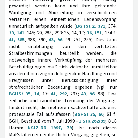
gewürdigt werden kann und ihre getrennte
Würdigung und Aburteilung in verschiedenen
Verfahren einen einheitlichen Lebensvorgang
unnatürlich aufspalten würde (
BGHSt 2, 371
, 374;
23, 141
, 145; 29, 288, 293: 35, 14, 17;
36, 151
, 154 f.;
41, 385
, 388, 390;
43, 96
, 99; 252, 255). Dies kann
nicht unabhängig von den verletzten
Strafbestimmungen beurteilt werden, die
notwendige innere Verknüpfung der mehreren
Beschuldigungen muß sich vielmehr unmittelbar
aus den ihnen zugrundeliegenden Handlungen und
Ereignissen unter Berücksichtigung ihrer
strafrechtlichen Bedeutung ergeben (vgl. nur
BGHSt 35, 14
, 17;
41, 292
, 297;
43, 96
, 98). Eine
zeitliche und räumliche Trennung der Vorgänge
hindert nicht, die mehreren Sachverhalte als eine
prozessuale Tat aufzufassen (
BGHSt 35, 60
, 61 f.;
BGH, Beschluß vom 7. Juli 1999 -
1 StR 262/99
; OLG
Hamm
NStZ-RR 1997, 79
). Ist nach diesen
Maßstäben ein einheitlicher Vorgang gegeben, so