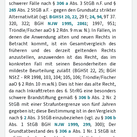
schwerer Fälle nach §
306 a
Abs. 3 StGB n.F. und §
265
Abs. 2 StGB a.F. - gegen den Grundsatz strikter
Alternativität (vgl.
BGHSt 20, 22
, 29 f.;
24, 94
, 9T 37.
320, 322; BGH
NJW 1995, 2861
; 1997, 951;
Tröndle/Fischer aaO § 2 Rdn. 9 m.w. N.). In Fällen, in
denen die Anwendung alten und neuen Rechts in
Betracht kommt, ist ein Gesamtvergleich des
früheren und des derzeit geltenden Rechts
anzustellen, anzuwenden ist das Recht, das im
konkreten Fall mit seinen Besonderheiten die
mildeste Beurteilung zuläßt (BGHSt 22, 25; BGH
NStZ - RR 1998, 103, 104; 105, 106; Tröndle/Fischer
aaO § 2 Rdn. 10 m.w.N.). Dies ist hier das alte Recht,
da nach Inkrafttreten des 6. StrRG eine besonders
schwere Brandstiftung gemäß §
306 b
Abs. 2 Nr. 2
StGB mit einer Strafuntergrenze von fünf Jahren
gegeben ist; diese Bestimmung ist in den Vergleich
nach §
2
Abs. 3 StGB einzubeziehen (vgl. zu §
306 b
Abs. 1 StGB BGH
NJW 1999, 299
, 300); Der
Grundtatbestand des §
306 a
Abs. 1 Nr. 1 StGB ist