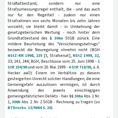
Straftatbestand, sondern nur eine
Strafzumessungsregel enthält, die - und das auch
nur für den Regelfall - zudem nur einen
Strafrahmen von sechs Monaten bis zehn Jahren
vorsieht; sie bleibt damit - in Umkehrung der
gesetzgeberischen Wertung - noch hinter dem
Grundtatbestand des §
306a
StGB zurück. Eine
mildere Beurteilung des "Versicherungsbetrugs"
bezweckt die Neuregelung ohnehin nicht (BGH
NStZ-RR 1998, 235
[3, Strafsenat],
NStZ 1999, 32
,
33; 243, 244; BGH, Beschlüsse vom 25. Juni 1998 -
1
StR 254/98
und vom 20. Mai 1999 -
4 StR 718/98
, a. A.
Hecker aaO). Einem im Verhältnis zu diesem
gesteigerten Unrecht solcher Handlungen, die eine
Gemeingefahr auszulösen vermögen, ist durch
Anwendung des jeweils einschlägigen
gemeingefährlichen Delikts - hier §§
306a
Abs. 1 Nr.
1,
306b
Abs. 2 .Nr. 2 StGB - Rechnung zu tragen (so
BTDrucks. 13/9064 S. 20
).