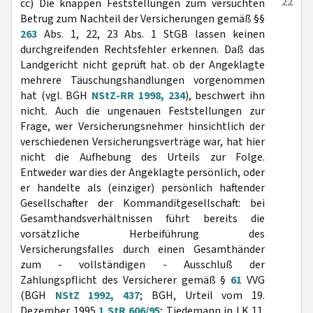
22
cc) Die knappen Feststellungen zum versuchten
Betrug zum Nachteil der Versicherungen gemäß §§
263
Abs. 1, 22, 23 Abs. 1 StGB lassen keinen
durchgreifenden Rechtsfehler erkennen. Daß das
Landgericht nicht geprüft hat. ob der Angeklagte
mehrere Täuschungshandlungen vorgenommen
hat (vgl. BGH
NStZ-RR 1998, 234
), beschwert ihn
nicht. Auch die ungenauen Feststellungen zur
Frage, wer Versicherungsnehmer hinsichtlich der
verschiedenen Versicherungsverträge war, hat hier
nicht die Aufhebung des Urteils zur Folge.
Entweder war dies der Angeklagte persönlich, oder
er handelte als (einziger) persönlich haftender
Gesellschafter der Kommanditgesellschaft: bei
Gesamthandsverhältnissen führt bereits die
vorsätzliche Herbeiführung des
Versicherungsfalles durch einen Gesamthänder
zum - vollständigen - Ausschluß der
Zahlungspflicht des Versicherer gemäß §
61
VVG
(BGH
NStZ 1992, 437
; BGH, Urteil vom 19.
Dezember 1995
1 StR 606/95
; Tiedemann in LK 11.