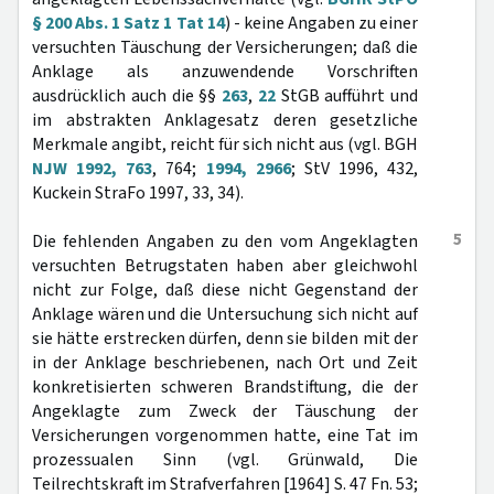
§ 200 Abs. 1 Satz 1 Tat 14
) - keine Angaben zu einer
versuchten Täuschung der Versicherungen; daß die
Anklage als anzuwendende Vorschriften
ausdrücklich auch die §§
263
,
22
StGB aufführt und
im abstrakten Anklagesatz deren gesetzliche
Merkmale angibt, reicht für sich nicht aus (vgl. BGH
NJW 1992, 763
, 764;
1994, 2966
; StV 1996, 432,
Kuckein StraFo 1997, 33, 34).
5
Die fehlenden Angaben zu den vom Angeklagten
versuchten Betrugstaten haben aber gleichwohl
nicht zur Folge, daß diese nicht Gegenstand der
Anklage wären und die Untersuchung sich nicht auf
sie hätte erstrecken dürfen, denn sie bilden mit der
in der Anklage beschriebenen, nach Ort und Zeit
konkretisierten schweren Brandstiftung, die der
Angeklagte zum Zweck der Täuschung der
Versicherungen vorgenommen hatte, eine Tat im
prozessualen Sinn (vgl. Grünwald, Die
Teilrechtskraft im Strafverfahren [1964] S. 47 Fn. 53;