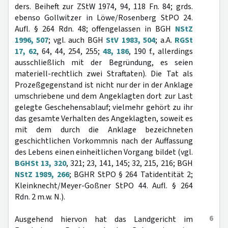
ders. Beiheft zur ZStW 1974, 94, 118 Fn. 84; grds.
ebenso Gollwitzer in Löwe/Rosenberg StPO 24.
Aufl. § 264 Rdn. 48; offengelassen in BGH
NStZ
1996, 507
; vgl. auch BGH
StV 1983, 504
; a.A.
RGSt
17, 62
, 64, 44, 254, 255;
48, 186
, 190 f., allerdings
ausschließlich mit der Begründung, es seien
materiell-rechtlich zwei Straftaten). Die Tat als
Prozeßgegenstand ist nicht nur der in der Anklage
umschriebene und dem Angeklagten dort zur Last
gelegte Geschehensablauf; vielmehr gehört zu ihr
das gesamte Verhalten des Angeklagten, soweit es
mit dem durch die Anklage bezeichneten
geschichtlichen Vorkommnis nach der Auffassung
des Lebens einen einheitlichen Vorgang bildet (vgl.
BGHSt 13, 320
, 321; 23, 141, 145; 32, 215, 216; BGH
NStZ 1989, 266
; BGHR StPO § 264 Tatidentität 2;
Kleinknecht/Meyer-Goßner StPO 44. Aufl. § 264
Rdn. 2 m.w. N.).
6
Ausgehend hiervon hat das Landgericht im