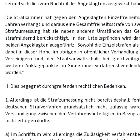
sei und sich dies zum Nachteil des Angeklagten ausgewirkt hab
Die Strafkammer hat gegen den Angeklagten Einzelfreiheits
Jahren verhängt und daraus eine Gesamtfreiheitsstrafe von zwö
Strafzumessung hat sie neben anderen Umständen das Ge
strafmildernd berücksichtigt. In den Urteilsgründen wird da
beiden Angeklagten ausgeführt: "Sowohl die Einzelstrafen als
dabei in dieser Höhe im übrigen in öffentlicher Verhandlun
Verteidigern und der Staatsanwaltschaft bei gleichzeitige
weiterer Anklagepunkte im Sinne einer verfahrensbeenden
worden."
II. Dies begegnet durchgreifenden rechtlichen Bedenken.
1. Allerdings ist die Strafzumessung nicht bereits deshalb feh
deutschen Strafverfahren grundsätzlich nicht zulässig wär
Verständigung zwischen den Verfahrensbeteiligten in Bezug au
nicht erfolgen dürfte.
a) Im Schrifttum wird allerdings die Zulässigkeit verfahrens