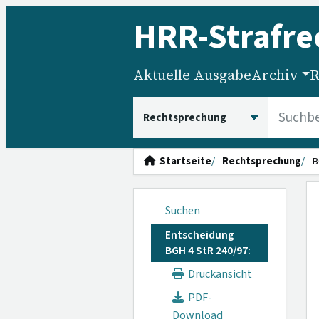
HRR
-Strafre
Aktuelle Ausgabe
Archiv
R
HRRS durchsuchen
Startseite
Rechtsprechung
B
Suchen
Entscheidung
BGH 4 StR 240/97:
Druckansicht
PDF-
Download