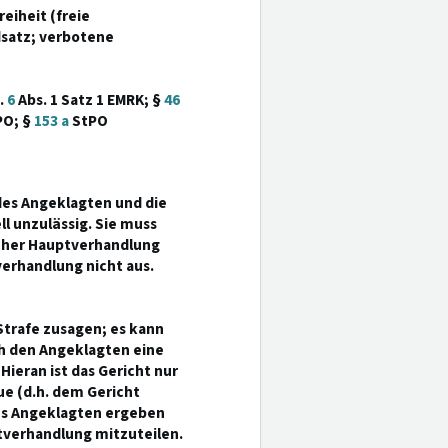
eiheit (freie
satz; verbotene
.
6
Abs. 1 Satz 1 EMRK; §
46
O; §
153 a
StPO
 des Angeklagten und die
l unzulässig. Sie muss
licher Hauptverhandlung
erhandlung nicht aus.
Strafe zusagen; es kann
ch den Angeklagten eine
ieran ist das Gericht nur
e (d.h. dem Gericht
s Angeklagten ergeben
tverhandlung mitzuteilen.