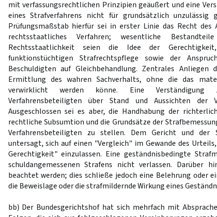
mit verfassungsrechtlichen Prinzipien geäußert und eine Ver
eines Strafverfahrens nicht für grundsätzlich unzulässig 
Prüfungsmaßstab hierfür sei in erster Linie das Recht des 
rechtsstaatliches Verfahren; wesentliche Bestandtei
Rechtsstaatlichkeit seien die Idee der Gerechtigkeit
funktionstüchtigen Strafrechtspflege sowie der Anspruch
Beschuldigten auf Gleichbehandlung. Zentrales Anliegen d
Ermittlung des wahren Sachverhalts, ohne die das materi
verwirklicht werden könne. Eine Verständigung 
Verfahrensbeteiligten über Stand und Aussichten der V
Ausgeschlossen sei es aber, die Handhabung der richterlich
rechtliche Subsumtion und die Grundsätze der Strafbemessung 
Verfahrensbeteiligten zu stellen. Dem Gericht und der S
untersagt, sich auf einen "Vergleich" im Gewande des Urteils
Gerechtigkeit" einzulassen. Eine geständnisbedingte Straf
schuldangemessenen Strafens nicht verlassen. Darüber 
beachtet werden; dies schließe jedoch eine Belehrung oder e
die Beweislage oder die strafmildernde Wirkung eines Geständni
bb) Der Bundesgerichtshof hat sich mehrfach mit Absprach