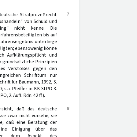
7
deutsche Strafprozeßrecht
Aushandeln" von Schuld und
ing" nicht kenne. Die
fahrensbeteiligten bis auf
fahrensergebnis unterliege
eiligten; ebensowenig könne
h Aufklärungspflicht und
 grundsätzliche Prinzipien
ines Verstoßes gegen den
ngreichen Schrifttum nur
chrift für Baumann, 1992, S.
s.a. Pfeiffer in KK StPO 3.
, 2. Aufl. Rdn. 42 ff.).
8
nsicht, daß das deutsche
se zwar nicht vorsehe, sie
, daß eine Beratung der
eine Einigung über das
Unter dem Aspekt des