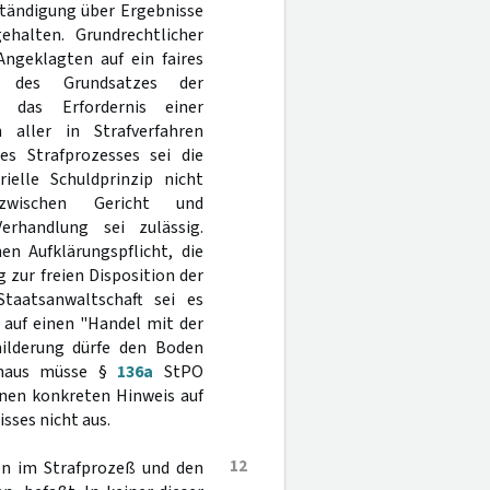
ständigung über Ergebnisse
gehalten. Grundrechtlicher
Angeklagten auf ein faires
le des Grundsatzes der
, das Erfordernis einer
 aller in Strafverfahren
es Strafprozesses sei die
elle Schuldprinzip nicht
zwischen Gericht und
erhandlung sei zulässig.
en Aufklärungspflicht, die
zur freien Disposition der
taatsanwaltschaft sei es
, auf einen "Handel mit der
milderung dürfe den Boden
hinaus müsse §
136a
StPO
inen konkreten Hinweis auf
sses nicht aus.
12
en im Strafprozeß und den