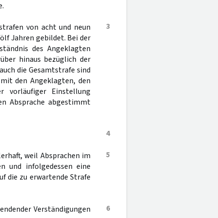
e.
3
strafen von acht und neun
lf Jahren gebildet. Bei der
ständnis des Angeklagten
rüber hinaus bezüglich der
 auch die Gesamtstrafe sind
g mit den Angeklagten, den
r vorläufiger Einstellung
den Absprache abgestimmt
4
5
lerhaft, weil Absprachen im
en und infolgedessen eine
f die zu erwartende Strafe
6
beendender Verständigungen