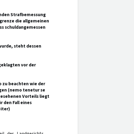
lgenden Strafbemessung
rgrenze die allgemeinen
uss schuldangemessen
wurde, steht dessen
geklagten vor der
 zu beachten wie der
agen (nemo tenetur se
esehenen Vorteils liegt
r den Fall eines
iter)
eil des Landgerichts