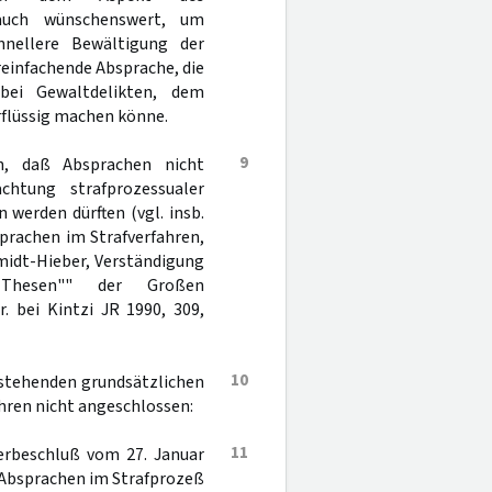
 auch wünschenswert, um
nellere Bewältigung der
reinfachende Absprache, die
bei Gewaltdelikten, dem
rflüssig machen könne.
9
n, daß Absprachen nicht
chtung strafprozessualer
werden dürften (vgl. insb.
bsprachen im Strafverfahren,
Schmidt-Hieber, Verständigung
 Thesen"" der Großen
. bei Kintzi JR 1990, 309,
10
estehenden grundsätzlichen
hren nicht angeschlossen:
11
erbeschluß vom 27. Januar
 Absprachen im Strafprozeß