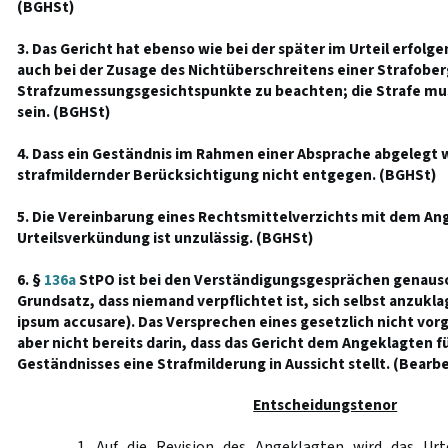
(BGHSt)
3. Das Gericht hat ebenso wie bei der später im Urteil erfo
auch bei der Zusage des Nichtüberschreitens einer Strafobe
Strafzumessungsgesichtspunkte zu beachten; die Strafe m
sein. (BGHSt)
4. Dass ein Geständnis im Rahmen einer Absprache abgelegt 
strafmildernder Berücksichtigung nicht entgegen. (BGHSt)
5. Die Vereinbarung eines Rechtsmittelverzichts mit dem An
Urteilsverkündung ist unzulässig. (BGHSt)
6. §
136a
StPO ist bei den Verständigungsgesprächen genauso
Grundsatz, dass niemand verpflichtet ist, sich selbst anzukl
ipsum accusare). Das Versprechen eines gesetzlich nicht vorg
aber nicht bereits darin, dass das Gericht dem Angeklagten fü
Geständnisses eine Strafmilderung in Aussicht stellt. (Bearbe
Entscheidungstenor
1. Auf die Revision des Angeklagten wird das Urt