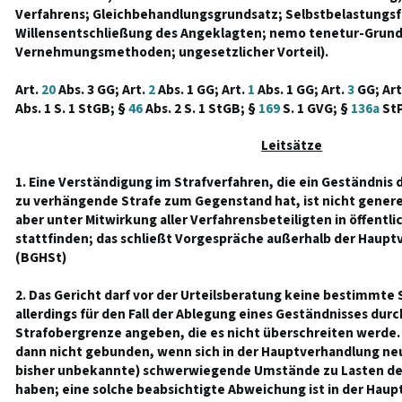
Verfahrens; Gleichbehandlungsgrundsatz; Selbstbelastungsfr
Willensentschließung des Angeklagten; nemo tenetur-Grund
Vernehmungsmethoden; ungesetzlicher Vorteil).
Art.
20
Abs. 3 GG; Art.
2
Abs. 1 GG; Art.
1
Abs. 1 GG; Art.
3
GG; Art
Abs. 1 S. 1 StGB; §
46
Abs. 2 S. 1 StGB; §
169
S. 1 GVG; §
136a
StP
Leitsätze
1. Eine Verständigung im Strafverfahren, die ein Geständnis
zu verhängende Strafe zum Gegenstand hat, ist nicht generel
aber unter Mitwirkung aller Verfahrensbeteiligten in öffent
stattfinden; das schließt Vorgespräche außerhalb der Hauptv
(BGHSt)
2. Das Gericht darf vor der Urteilsberatung keine bestimmte 
allerdings für den Fall der Ablegung eines Geständnisses dur
Strafobergrenze angeben, die es nicht überschreiten werde. H
dann nicht gebunden, wenn sich in der Hauptverhandlung neu
bisher unbekannte) schwerwiegende Umstände zu Lasten de
haben; eine solche beabsichtigte Abweichung ist in der Haup