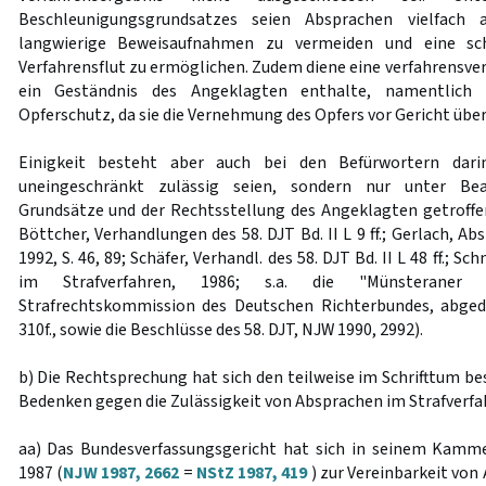
Beschleunigungsgrundsatzes seien Absprachen vielfach
langwierige Beweisaufnahmen zu vermeiden und eine sch
Verfahrensflut zu ermöglichen. Zudem diene eine verfahrensve
ein Geständnis des Angeklagten enthalte, namentlich 
Opferschutz, da sie die Vernehmung des Opfers vor Gericht übe
Einigkeit besteht aber auch bei den Befürwortern dari
uneingeschränkt zulässig seien, sondern nur unter Bea
Grundsätze und der Rechtsstellung des Angeklagten getroffen 
Böttcher, Verhandlungen des 58. DJT Bd. II L 9 ff.; Gerlach, A
1992, S. 46, 89; Schäfer, Verhandl. des 58. DJT Bd. II L 48 ff.; 
im Strafverfahren, 1986; s.a. die "Münsteraner
Strafrechtskommission des Deutschen Richterbundes, abgedr
310f., sowie die Beschlüsse des 58. DJT, NJW 1990, 2992).
b) Die Rechtsprechung hat sich den teilweise im Schrifttum b
Bedenken gegen die Zulässigkeit von Absprachen im Strafverfa
aa) Das Bundesverfassungsgericht hat sich in seinem Kamm
1987 (
NJW 1987, 2662
=
NStZ 1987, 419
) zur Vereinbarkeit von