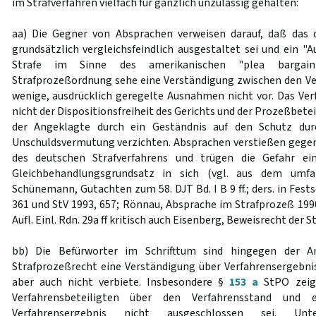
im Strafverfahren vielfach für gänzlich unzulässig gehalten:
aa) Die Gegner von Absprachen verweisen darauf, daß das 
grundsätzlich vergleichsfeindlich ausgestaltet sei und ein "
Strafe im Sinne des amerikanischen "plea bargain
Strafprozeßordnung sehe eine Verständigung zwischen den Ver
wenige, ausdrücklich geregelte Ausnahmen nicht vor. Das Ver
nicht der Dispositionsfreiheit des Gerichts und der Prozeßbet
der Angeklagte durch ein Geständnis auf den Schutz durc
Unschuldsvermutung verzichten. Absprachen verstießen gegen
des deutschen Strafverfahrens und trügen die Gefahr e
Gleichbehandlungsgrundsatz in sich (vgl. aus dem umfa
Schünemann, Gutachten zum 58. DJT Bd. I B 9 ff.; ders. in Fests
361 und StV 1993, 657; Rönnau, Absprache im Strafprozeß 1990; 
Aufl. Einl. Rdn. 29a ff kritisch auch Eisenberg, Beweisrecht der StPO
bb) Die Befürworter im Schrifttum sind hingegen der A
Strafprozeßrecht eine Verständigung über Verfahrensergebnis
aber auch nicht verbiete. Insbesondere §
153 a
StPO zeige
Verfahrensbeteiligten über den Verfahrensstand und 
Verfahrensergebnis nicht ausgeschlossen sei. 