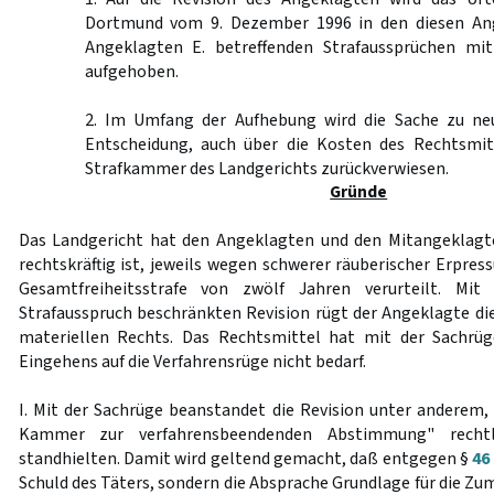
Dortmund vom 9. Dezember 1996 in den diesen An
Angeklagten E. betreffenden Strafaussprüchen mit
aufgehoben.
2. Im Umfang der Aufhebung wird die Sache zu ne
Entscheidung, auch über die Kosten des Rechtsmit
Strafkammer des Landgerichts zurückverwiesen.
Gründe
Das Landgericht hat den Angeklagten und den Mitangeklagte
rechtskräftig ist, jeweils wegen schwerer räuberischer Erpress
Gesamtfreiheitsstrafe von zwölf Jahren verurteilt. Mi
Strafausspruch beschränkten Revision rügt der Angeklagte di
materiellen Rechts. Das Rechtsmittel hat mit der Sachrüg
Eingehens auf die Verfahrensrüge nicht bedarf.
I. Mit der Sachrüge beanstandet die Revision unter anderem,
Kammer zur verfahrensbeendenden Abstimmung" rechtli
standhielten. Damit wird geltend gemacht, daß entgegen §
46
Schuld des Täters, sondern die Absprache Grundlage für die Z