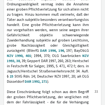
Ordnungswidrigkeit vermag indes die Annahme
einer groben Pflichtverletzung für sich allein nicht
zu tragen. Hinzu kommen muß vielmehr, daß der
Täter auch subjektiv besonders verantwortungslos
handelt. Eine grobe Pflichtverletzung kann ihm
nur vorgehalten werden, wenn seine wegen ihrer
Gefährlichkeit objektiv schwerwiegende
Zuwiderhandlung subjektiv auf groben Leichtsinn,
grobe Nachlässigkeit oder Gleichgültigkeit
zurückgeht (BVerfG
DAR 1996, 196
, 197; BayObLG
NZV 1990, 401
; 1994, 370; OLG Saarbrücken
NZV
1993, 38
, 39; Geppert DAR 1997, 260, 263; Hentschel
in Festschrift für Salger, 1995, S. 471, 472 f.; ders. in
Jagusch/Hentschel Straßenverkehrsrecht 34. Aufl.
§
25
StVG Rdn. 14; Deutscher NZV 1997, 20; aA OLG
Düsseldorf
DAR 1992, 271
).
21
Diese Einschränkung folgt schon aus dem Begriff
der groben Pflichtverletzung, der verglichen mit
dem der Fahrlässigkeit - die für die Verhängung