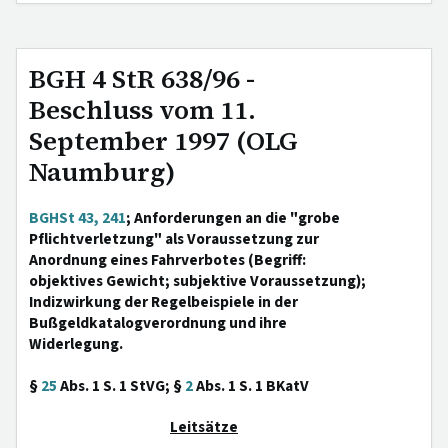
BGH 4 StR 638/96 -
Beschluss vom 11.
September 1997 (OLG
Naumburg)
BGHSt 43, 241
; Anforderungen an die "grobe
Pflichtverletzung" als Voraussetzung zur
Anordnung eines Fahrverbotes (Begriff:
objektives Gewicht; subjektive Voraussetzung);
Indizwirkung der Regelbeispiele in der
Bußgeldkatalogverordnung und ihre
Widerlegung.
§
25
Abs. 1 S. 1 StVG; §
2
Abs. 1 S. 1 BKatV
Leitsätze