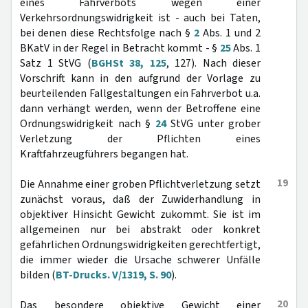
eines Fahrverbots wegen einer
Verkehrsordnungswidrigkeit ist - auch bei Taten,
bei denen diese Rechtsfolge nach §
2
Abs. 1 und 2
BKatV in der Regel in Betracht kommt - §
25
Abs. 1
Satz 1 StVG (
BGHSt 38, 125
, 127). Nach dieser
Vorschrift kann in den aufgrund der Vorlage zu
beurteilenden Fallgestaltungen ein Fahrverbot u.a.
dann verhängt werden, wenn der Betroffene eine
Ordnungswidrigkeit nach §
24
StVG unter grober
Verletzung der Pflichten eines
Kraftfahrzeugführers begangen hat.
19
Die Annahme einer groben Pflichtverletzung setzt
zunächst voraus, daß der Zuwiderhandlung in
objektiver Hinsicht Gewicht zukommt. Sie ist im
allgemeinen nur bei abstrakt oder konkret
gefährlichen Ordnungswidrigkeiten gerechtfertigt,
die immer wieder die Ursache schwerer Unfälle
bilden (
BT-Drucks. V/1319, S. 90
).
20
Das besondere objektive Gewicht einer