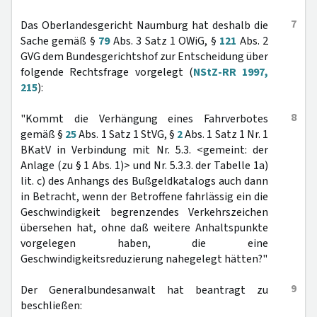
7
Das Oberlandesgericht Naumburg hat deshalb die
Sache gemäß §
79
Abs. 3 Satz 1 OWiG, §
121
Abs. 2
GVG dem Bundesgerichtshof zur Entscheidung über
folgende Rechtsfrage vorgelegt (
NStZ-RR 1997,
215
):
8
"Kommt die Verhängung eines Fahrverbotes
gemäß §
25
Abs. 1 Satz 1 StVG, §
2
Abs. 1 Satz 1 Nr. 1
BKatV in Verbindung mit Nr. 5.3. <gemeint: der
Anlage (zu § 1 Abs. 1)> und Nr. 5.3.3. der Tabelle 1a)
lit. c) des Anhangs des Bußgeldkatalogs auch dann
in Betracht, wenn der Betroffene fahrlässig ein die
Geschwindigkeit begrenzendes Verkehrszeichen
übersehen hat, ohne daß weitere Anhaltspunkte
vorgelegen haben, die eine
Geschwindigkeitsreduzierung nahegelegt hätten?"
9
Der Generalbundesanwalt hat beantragt zu
beschließen: