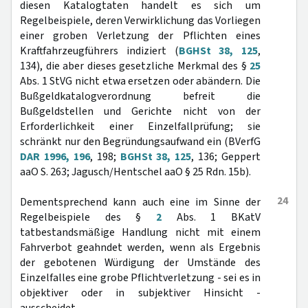
diesen Katalogtaten handelt es sich um
Regelbeispiele, deren Verwirklichung das Vorliegen
einer groben Verletzung der Pflichten eines
Kraftfahrzeugführers indiziert (
BGHSt 38, 125
,
134), die aber dieses gesetzliche Merkmal des §
25
Abs. 1 StVG nicht etwa ersetzen oder abändern. Die
Bußgeldkatalogverordnung befreit die
Bußgeldstellen und Gerichte nicht von der
Erforderlichkeit einer Einzelfallprüfung; sie
schränkt nur den Begründungsaufwand ein (BVerfG
DAR 1996, 196
, 198;
BGHSt 38, 125
, 136; Geppert
aaO S. 263; Jagusch/Hentschel aaO § 25 Rdn. 15b).
24
Dementsprechend kann auch eine im Sinne der
Regelbeispiele des §
2
Abs. 1 BKatV
tatbestandsmäßige Handlung nicht mit einem
Fahrverbot geahndet werden, wenn als Ergebnis
der gebotenen Würdigung der Umstände des
Einzelfalles eine grobe Pflichtverletzung - sei es in
objektiver oder in subjektiver Hinsicht -