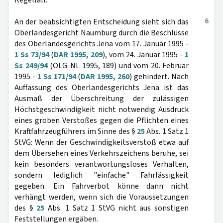
Regelfall.
6
An der beabsichtigten Entscheidung sieht sich das
Oberlandesgericht Naumburg durch die Beschlüsse
des Oberlandesgerichts Jena vom 17. Januar 1995 -
1 Ss 73/94
(
DAR 1995, 209
), vom 24. Januar 1995 -
1
Ss 249/94
(OLG-NL 1995, 189) und vom 20. Februar
1995 -
1 Ss 171/94
(
DAR 1995, 260
) gehindert. Nach
Auffassung des Oberlandesgerichts Jena ist das
Ausmaß der Überschreitung der zulässigen
Höchstgeschwindigkeit nicht notwendig Ausdruck
eines groben Verstoßes gegen die Pflichten eines
Kraftfahrzeugführers im Sinne des §
25
Abs. 1 Satz 1
StVG: Wenn der Geschwindigkeitsverstoß etwa auf
dem Übersehen eines Verkehrszeichens beruhe, sei
kein besonders verantwortungsloses Verhalten,
sondern lediglich "einfache" Fahrlässigkeit
gegeben. Ein Fahrverbot könne dann nicht
verhängt werden, wenn sich die Voraussetzungen
des §
25
Abs. 1 Satz 1 StVG nicht aus sonstigen
Feststellungen ergäben.