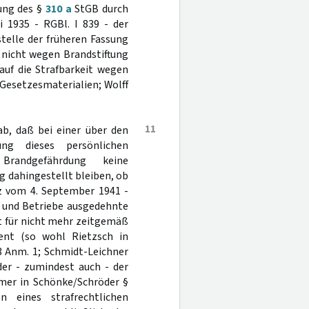
ung des §
310 a
StGB durch
 1935 - RGBl. I 839 - der
telle der früheren Fassung
r nicht wegen Brandstiftung
 auf die Strafbarkeit wegen
Gesetzesmaterialien; Wolff
11
ab, daß bei einer über den
ng dieses persönlichen
Brandgefährdung keine
 dahingestellt bleiben, ob
tz vom 4. September 1941 -
n und Betriebe ausgedehnte
 für nicht mehr zeitgemäß
ient (so wohl Rietzsch in
3 Anm. 1; Schmidt-Leichner
der - zumindest auch - der
amer in Schönke/Schröder §
 eines strafrechtlichen