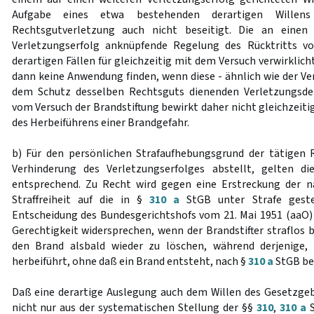
Aufgabe eines etwa bestehenden derartigen Willen
Rechtsgutverletzung auch nicht beseitigt. Die an eine
Verletzungserfolg anknüpfende Regelung des Rücktritts v
derartigen Fällen für gleichzeitig mit dem Versuch verwirklic
dann keine Anwendung finden, wenn diese - ähnlich wie der Vers
dem Schutz desselben Rechtsguts dienenden Verletzungsdeli
vom Versuch der Brandstiftung bewirkt daher nicht gleichzeitig 
des Herbeiführens einer Brandgefahr.
b) Für den persönlichen Strafaufhebungsgrund der tätigen R
Verhinderung des Verletzungserfolges abstellt, gelten d
entsprechend. Zu Recht wird gegen eine Erstreckung der 
Straffreiheit auf die in §
310 a
StGB unter Strafe geste
Entscheidung des Bundesgerichtshofs vom 21. Mai 1951 (aaO)
Gerechtigkeit widersprechen, wenn der Brandstifter straflos bl
den Brand alsbald wieder zu löschen, während derjenige,
herbeiführt, ohne daß ein Brand entsteht, nach §
310 a
StGB bes
Daß eine derartige Auslegung auch dem Willen des Gesetzgebe
nicht nur aus der systematischen Stellung der §§
310
,
310 a
S