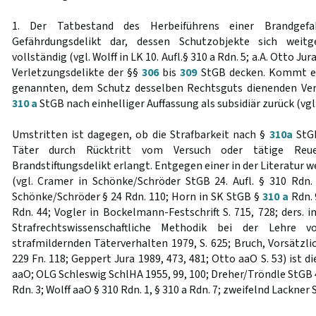
1. Der Tatbestand des Herbeiführens einer Brandgefa
Gefährdungsdelikt dar, dessen Schutzobjekte sich weit
vollständig (vgl. Wolff in LK 10. Aufl.§ 310 a Rdn. 5; a.A. Otto Ju
Verletzungsdelikte der §§
306
bis
309
StGB decken. Kommt es
genannten, dem Schutz desselben Rechtsguts dienenden Verl
310 a
StGB nach einhelliger Auffassung als subsidiär zurück (vg
Umstritten ist dagegen, ob die Strafbarkeit nach §
310a
StGB
Täter durch Rücktritt vom Versuch oder tätige Reue
Brandstiftungsdelikt erlangt. Entgegen einer in der Literatur 
(vgl. Cramer in Schönke/Schröder StGB 24. Aufl. § 310 Rdn. 
Schönke/Schröder § 24 Rdn. 110; Horn in SK StGB §
310 a
Rdn. 
Rdn. 44; Vogler in Bockelmann-Festschrift S. 715, 728; ders. i
Strafrechtswissenschaftliche Methodik bei der Lehre v
strafmildernden Täterverhalten 1979, S. 625; Bruch, Vorsätzli
229 Fn. 118; Geppert Jura 1989, 473, 481; Otto aaO S. 53) ist 
aaO; OLG Schleswig SchlHA 1955, 99, 100; Dreher/Tröndle StGB 45.
Rdn. 3; Wolff aaO § 310 Rdn. 1, § 310 a Rdn. 7; zweifelnd Lackner S