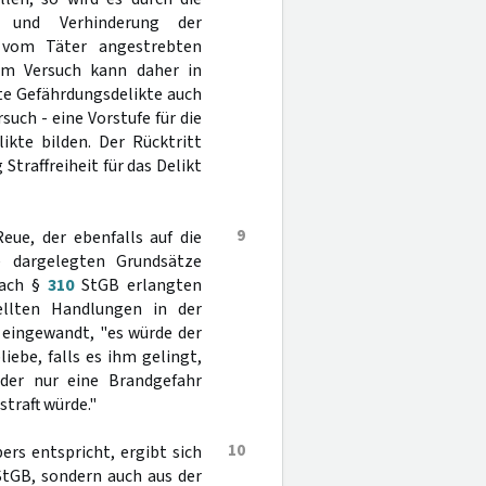
s und Verhinderung der
n vom Täter angestrebten
om Versuch kann daher in
hte Gefährdungsdelikte auch
uch - eine Vorstufe für die
kte bilden. Der Rücktritt
Straffreiheit für das Delikt
9
eue, der ebenfalls auf die
ie dargelegten Grundsätze
nach §
310
StGB erlangten
llten Handlungen in der
 eingewandt, "es würde der
iebe, falls es ihm gelingt,
 der nur eine Brandgefahr
traft würde."
10
rs entspricht, ergibt sich
tGB, sondern auch aus der