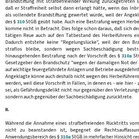
Brandstiftung mit strafbefreiender Wirkung zurückgetreten se
daß er Straffreiheit selbst dann erlangt hätte, wenn das Inb
als vollendete Brandstiftung gewertet würde, weil der Angek
des §
310
StGB geübt habe. Auch eine Bestrafung wegen Herbe
komme nicht in Betracht. Dies folge schon daraus, daß sich d
tätigen Reue auch auf den Tatbestand des Herbeiführens ei
Dadurch entstehe keine "Regelungslücke", weil der den Br
straflos bleibe, sondern wegen Sachbeschädigung bestr
hinausgehenden Bestrafung nach der Vorschrift des §
310a
StG
Gesetzgeber den Brandschutz "wegen der damaligen Not der 
auf wichtige feuergefährdete Anlagen und Betriebe ausgedehnt 
Angeklagte könne auch deshalb nicht wegen des Herbeiführens 
werden, weil diese Vorschrift in Fällen, in denen es - wie hie
sei, als Gefährdungsdelikt nicht nur gegenüber den Verletzung
sondern auch gegenüber der Sachbeschädigung zurücktrete.
II.
Während die Annahme eines strafbefreienden Rücktritts vom
nicht zu beanstanden ist, begegnet die Rechtsauffassu
Anwendungsbereich des §
310a
StGB in mehrfacher Hinsicht re