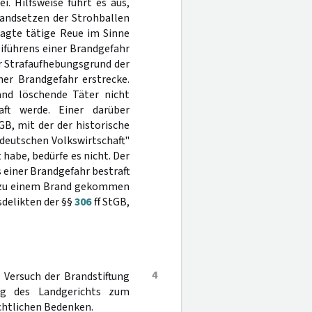
i. Hilfsweise führt es aus,
randsetzen der Strohballen
lagte tätige Reue im Sinne
iführens einer Brandgefahr
er Strafaufhebungsgrund der
ner Brandgefahr erstrecke.
and löschende Täter nicht
aft werde. Einer darüber
B, mit der der historische
deutschen Volkswirtschaft"
habe, bedürfe es nicht. Der
einer Brandgefahr bestraft
r - zu einem Brand gekommen
sdelikten der §§
306
ff StGB,
4
 Versuch der Brandstiftung
ng des Landgerichts zum
chtlichen Bedenken.