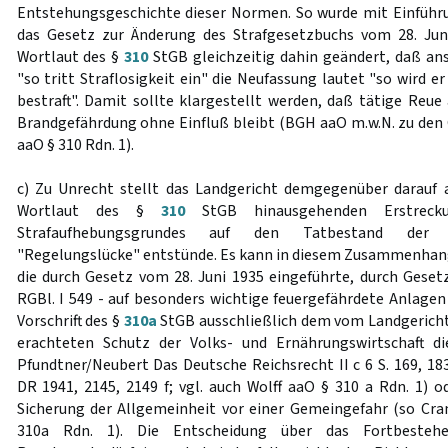
Entstehungsgeschichte dieser Normen. So wurde mit Einführ
das Gesetz zur Änderung des Strafgesetzbuchs vom 28. Juni
Wortlaut des §
310
StGB gleichzeitig dahin geändert, daß ans
"so tritt Straflosigkeit ein" die Neufassung lautet "so wird e
bestraft". Damit sollte klargestellt werden, daß tätige Reue
Brandgefährdung ohne Einfluß bleibt (BGH aaO m.w.N. zu den 
aaO § 310 Rdn. 1).
c) Zu Unrecht stellt das Landgericht demgegenüber darauf 
Wortlaut des §
310
StGB hinausgehenden Erstrecku
Strafaufhebungsgrundes auf den Tatbestand der 
"Regelungslücke" entstünde. Es kann in diesem Zusammenhang
die durch Gesetz vom 28. Juni 1935 eingeführte, durch Gese
RGBl. I 549 - auf besonders wichtige feuergefährdete Anlage
Vorschrift des §
310a
StGB ausschließlich dem vom Landgericht
erachteten Schutz der Volks- und Ernährungswirtschaft d
Pfundtner/Neubert Das Deutsche Reichsrecht II c 6 S. 169, 18
DR 1941, 2145, 2149 f; vgl. auch Wolff aaO § 310 a Rdn. 1) o
Sicherung der Allgemeinheit vor einer Gemeingefahr (so Cr
310a Rdn. 1). Die Entscheidung über das Fortbestehen