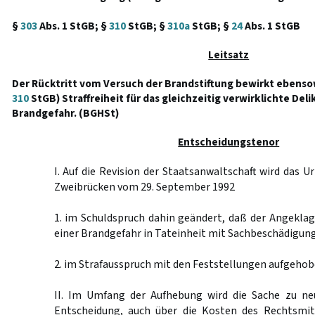
§
303
Abs. 1 StGB; §
310
StGB; §
310a
StGB; §
24
Abs. 1 StGB
Leitsatz
Der Rücktritt vom Versuch der Brandstiftung bewirkt ebenso
310
StGB) Straffreiheit für das gleichzeitig verwirklichte Del
Brandgefahr. (BGHSt)
Entscheidungstenor
I. Auf die Revision der Staatsanwaltschaft wird das U
Zweibrücken vom 29. September 1992
1. im Schuldspruch dahin geändert, daß der Angekla
einer Brandgefahr in Tateinheit mit Sachbeschädigung 
2. im Strafausspruch mit den Feststellungen aufgehob
II. Im Umfang der Aufhebung wird die Sache zu ne
Entscheidung, auch über die Kosten des Rechtsmit