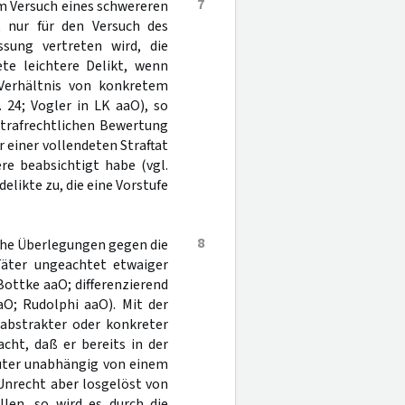
7
em Versuch eines schwereren
it nur für den Versuch des
ssung vertreten wird, die
te leichtere Delikt, wenn
 Verhältnis von konkretem
 24; Vogler in LK aaO), so
strafrechtlichen Bewertung
 einer vollendeten Straftat
re beabsichtigt habe (vgl.
delikte zu, die eine Vorstufe
8
he Überlegungen gegen die
Täter ungeachtet etwaiger
ottke aaO; differenzierend
O; Rudolphi aaO). Mit der
 abstrakter oder konkreter
cht, daß er bereits in der
üter unabhängig von einem
 Unrecht aber losgelöst von
llen, so wird es durch die