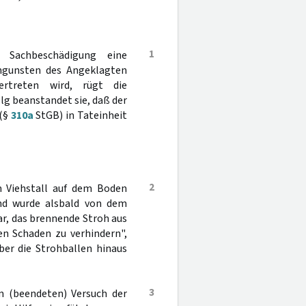
1
Sachbeschädigung eine
Ungunsten des Angeklagten
ertreten wird, rügt die
lg beanstandet sie, daß der
 (§
310a
StGB) in Tateinheit
2
m Viehstall auf dem Boden
and wurde alsbald von dem
ar, das brennende Stroh aus
en Schaden zu verhindern",
ber die Strohballen hinaus
3
m (beendeten) Versuch der