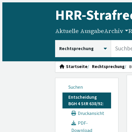
HRR
-Strafre
Aktuelle Ausgabe
Archiv
R
HRRS durchsuchen
Startseite
Rechtsprechung
B
Suchen
Entscheidung
BGH 4 StR 638/92:
Druckansicht
PDF-
Download