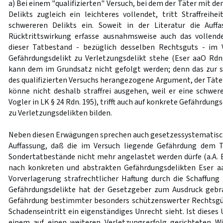
a) Bei einem "qualifizierten" Versuch, bei dem der Täter mit d
Delikts zugleich ein leichteres vollendet, tritt Straffreihe
schwereren Delikts ein. Soweit in der Literatur die Auffa
Rücktrittswirkung erfasse ausnahmsweise auch das vollende
dieser Tatbestand - bezüglich desselben Rechtsguts - im
Gefährdungsdelikt zu Verletzungsdelikt stehe (Eser aaO Rdn.
kann dem im Grundsatz nicht gefolgt werden; denn das zur 
des qualifizierten Versuchs herangezogene Argument, der Täter
könne nicht deshalb straffrei ausgehen, weil er eine schwere
Vogler in LK § 24 Rdn. 195), trifft auch auf konkrete Gefährdungs
zu Verletzungsdelikten bilden.
Neben diesen Erwägungen sprechen auch gesetzessystematisc
Auffassung, daß die im Versuch liegende Gefährdung dem 
Sondertatbestände nicht mehr angelastet werden dürfe (a.A. B
nach konkreten und abstrakten Gefährdungsdelikten Eser aa
Vorverlagerung strafrechtlicher Haftung durch die Schaffung
Gefährdungsdelikte hat der Gesetzgeber zum Ausdruck gebra
Gefährdung bestimmter besonders schützenswerter Rechtsg
Schadenseintritt ein eigenständiges Unrecht sieht. Ist dieses
einem auf einen weiteren Verletzungserfolg gerichteten Wi