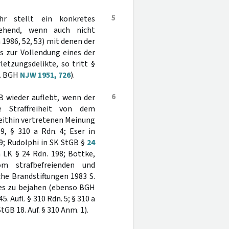
5
hr stellt ein konkretes
gehend, wenn auch nicht
ra 1986, 52, 53) mit denen der
 zur Vollendung eines der
etzungsdelikte, so tritt §
l. BGH
NJW 1951, 726
).
6
 wieder auflebt, wenn der
 Straffreiheit von dem
weithin vertretenen Meinung
9, § 310 a Rdn. 4; Eser in
9; Rudolphi in SK StGB §
24
n LK § 24 Rdn. 198; Bottke,
om strafbefreienden und
che Brandstiftungen 1983 S.
dies zu bejahen (ebenso BGH
 Aufl. § 310 Rdn. 5; § 310 a
tGB 18. Auf. § 310 Anm. 1).