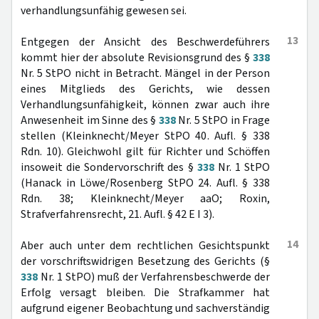
verhandlungsunfähig gewesen sei.
13
Entgegen der Ansicht des Beschwerdeführers
kommt hier der absolute Revisionsgrund des §
338
Nr. 5 StPO nicht in Betracht. Mängel in der Person
eines Mitglieds des Gerichts, wie dessen
Verhandlungsunfähigkeit, können zwar auch ihre
Anwesenheit im Sinne des §
338
Nr. 5 StPO in Frage
stellen (Kleinknecht/Meyer StPO 40. Aufl. § 338
Rdn. 10). Gleichwohl gilt für Richter und Schöffen
insoweit die Sondervorschrift des §
338
Nr. 1 StPO
(Hanack in Löwe/Rosenberg StPO 24. Aufl. § 338
Rdn. 38; Kleinknecht/Meyer aaO; Roxin,
Strafverfahrensrecht, 21. Aufl. § 42 E I 3).
14
Aber auch unter dem rechtlichen Gesichtspunkt
der vorschriftswidrigen Besetzung des Gerichts (§
338
Nr. 1 StPO) muß der Verfahrensbeschwerde der
Erfolg versagt bleiben. Die Strafkammer hat
aufgrund eigener Beobachtung und sachverständig