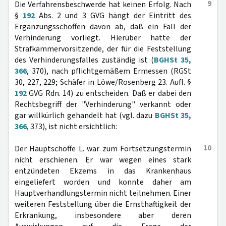
9
Die Verfahrensbeschwerde hat keinen Erfolg. Nach
§
192
Abs. 2 und 3 GVG hängt der Eintritt des
Ergänzungsschöffen davon ab, daß ein Fall der
Verhinderung vorliegt. Hierüber hatte der
Strafkammervorsitzende, der für die Feststellung
des Verhinderungsfalles zuständig ist (
BGHSt 35,
366
, 370), nach pflichtgemäßem Ermessen (RGSt
30, 227, 229; Schäfer in Löwe/Rosenberg 23. Aufl. §
192
GVG Rdn. 14) zu entscheiden. Daß er dabei den
Rechtsbegriff der "Verhinderung" verkannt oder
gar willkürlich gehandelt hat (vgl. dazu
BGHSt 35,
366
, 373), ist nicht ersichtlich:
10
Der Hauptschöffe L. war zum Fortsetzungstermin
nicht erschienen. Er war wegen eines stark
entzündeten Ekzems in das Krankenhaus
eingeliefert worden und konnte daher am
Hauptverhandlungstermin nicht teilnehmen. Einer
weiteren Feststellung über die Ernsthaftigkeit der
Erkrankung, insbesondere aber deren