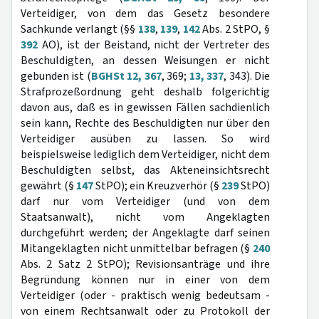
Verteidiger, von dem das Gesetz besondere
Sachkunde verlangt (§§
138
,
139
,
142
Abs. 2 StPO, §
392
AO), ist der Beistand, nicht der Vertreter des
Beschuldigten, an dessen Weisungen er nicht
gebunden ist (
BGHSt 12, 367
, 369;
13, 337
, 343). Die
Strafprozeßordnung geht deshalb folgerichtig
davon aus, daß es in gewissen Fällen sachdienlich
sein kann, Rechte des Beschuldigten nur über den
Verteidiger ausüben zu lassen. So wird
beispielsweise lediglich dem Verteidiger, nicht dem
Beschuldigten selbst, das Akteneinsichtsrecht
gewährt (§
147
StPO); ein Kreuzverhör (§
239
StPO)
darf nur vom Verteidiger (und von dem
Staatsanwalt), nicht vom Angeklagten
durchgeführt werden; der Angeklagte darf seinen
Mitangeklagten nicht unmittelbar befragen (§
240
Abs. 2 Satz 2 StPO); Revisionsanträge und ihre
Begründung können nur in einer von dem
Verteidiger (oder - praktisch wenig bedeutsam -
von einem Rechtsanwalt oder zu Protokoll der