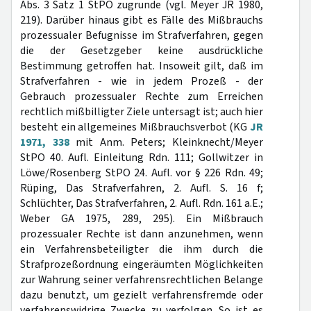
Abs. 3 Satz 1 StPO zugrunde (vgl. Meyer JR 1980,
219). Darüber hinaus gibt es Fälle des Mißbrauchs
prozessualer Befugnisse im Strafverfahren, gegen
die der Gesetzgeber keine ausdrückliche
Bestimmung getroffen hat. Insoweit gilt, daß im
Strafverfahren - wie in jedem Prozeß - der
Gebrauch prozessualer Rechte zum Erreichen
rechtlich mißbilligter Ziele untersagt ist; auch hier
besteht ein allgemeines Mißbrauchsverbot (KG
JR
1971, 338
mit Anm. Peters; Kleinknecht/Meyer
StPO 40. Aufl. Einleitung Rdn. 111; Gollwitzer in
Löwe/Rosenberg StPO 24. Aufl. vor § 226 Rdn. 49;
Rüping, Das Strafverfahren, 2. Aufl. S. 16 f;
Schlüchter, Das Strafverfahren, 2. Aufl. Rdn. 161 a.E.;
Weber GA 1975, 289, 295). Ein Mißbrauch
prozessualer Rechte ist dann anzunehmen, wenn
ein Verfahrensbeteiligter die ihm durch die
Strafprozeßordnung eingeräumten Möglichkeiten
zur Wahrung seiner verfahrensrechtlichen Belange
dazu benutzt, um gezielt verfahrensfremde oder
verfahrenswidrige Zwecke zu verfolgen. So ist es