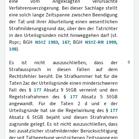
eine vom Angeklagten verursachte
Verfahrensverzögerung. Bei dieser Sachlage stellt
eine solch lange Zeitspanne zwischen Beendigung
der Tat und ihrer Aburteilung einen wesentlichen
Strafmilderungsgrund dar, über den der Tatrichter
in den Urteilsgründen nicht hinweggehen darf (st.
Rspr.; BGH
NStZ 1983, 167
; BGH
NStZ-RR 1999,
108
).
6
Es ist nicht auszuschließen, dass der
Strafausspruch in diesen Fällen auf dem
Rechtsfehler beruht. Die Strafkammer hat für die
Taten 2ac der Urteilsgründe einen minderschweren
Fall des §
177
Absatz 9 StGB verneint und den
Regelstrafrahmen des §
177
Absatz 5 StGB
angewandt. Für die Taten 2 d und e der
Urteilsgründe hat sie die Regelwirkung des §
177
Absatz 6 StGB bejaht und diesen Strafrahmen
zugrunde gelegt. Es ist nicht auszuschließen, dass
bei zusätzlicher strafmildernder Berücksichtigung
der seit Tatbegehung verstrichenen Zeitspanne ein