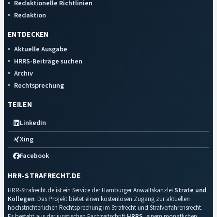
Redaktionelle Richtlinien
Redaktion
ENTDECKEN
Aktuelle Ausgabe
HRRS-Beiträge suchen
Archiv
Rechtsprechung
TEILEN
LinkedIn
Xing
Facebook
HRR-STRAFRECHT.DE
HRR-Strafrecht.de ist ein Service der Hamburger Anwaltskanzlei
Strate und
Kollegen
. Das Projekt bietet einen kostenlosen Zugang zur aktuellen
höchstrichterlichen Rechtsprechung im Strafrecht und Strafverfahrensrecht.
Es besteht aus der juristischen Fachzeitschrift
HRRS
, einem monatlichen