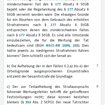
minderschwerer Fall des §
177
Absatz 9 StGB
bejaht oder die Regelwirkung des §
177
Absatz 6
StGB verneint worden wäre. Die etwaigen Gründe
für ein Absehen von dem Gebrauch des erhöhten
Strafrahmens nach §
177
Absatz 6 StGB
entsprechen denen des minderschweren Falles
nach §
177
Absatz 9 StGB. Es sind alle Umstände
einzubeziehen, die für die Wertung der Tat
bedeutsam sind (BGH
NStZ-RR 2009, 203
). Dies
hätte jeweils zu niedrigeren Strafrahmen führen
können.“ Dem schließt sich der Senat an.
7
b) Die Aufhebung der in den Fällen II.2.a) bis e) der
Urteilsgründe ausgesprochenen Einzelstrafen
entzieht der Gesamtstrafe die Grundlage.
8
c) Der zur Teilaufhebung des Strafausspruchs
führende Wertungsfehler betrifft die getroffenen
Feststellungen nicht; diese können bestehen
bleiben (§
353
Abs. 2 StPO). Der neue Tatrichter