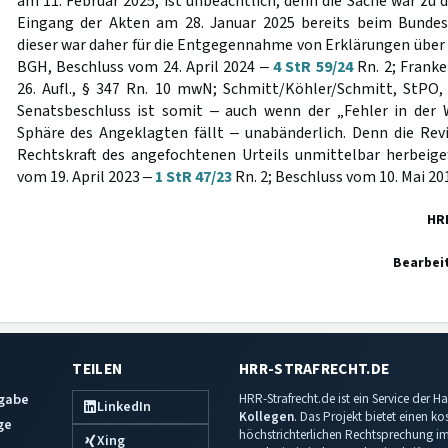
am 11. Februar 2025, ist unbeachtlich, denn die Sache war zu
Eingang der Akten am 28. Januar 2025 bereits beim Bundes
dieser war daher für die Entgegennahme von Erklärungen über d
BGH, Beschluss vom 24. April 2024 ‒
4 StR 59/24
Rn. 2; Frank
26. Aufl., § 347 Rn. 10 mwN; Schmitt/Köhler/Schmitt, StPO, 6
Senatsbeschluss ist somit ‒ auch wenn der „Fehler in der W
Sphäre des Angeklagten fällt ‒ unabänderlich. Denn die Rev
Rechtskraft des angefochtenen Urteils unmittelbar herbeige
vom 19. April 2023 ‒
1 StR 47/23
Rn. 2; Beschluss vom 10. Mai 20
HR
Bearbei
TEILEN
HRR-STRAFRECHT.DE
sgabe
HRR-Strafrecht.de ist ein Service der
LinkedIn
Kollegen
. Das Projekt bietet einen k
ge
höchstrichterlichen Rechtsprechung im 
Xing