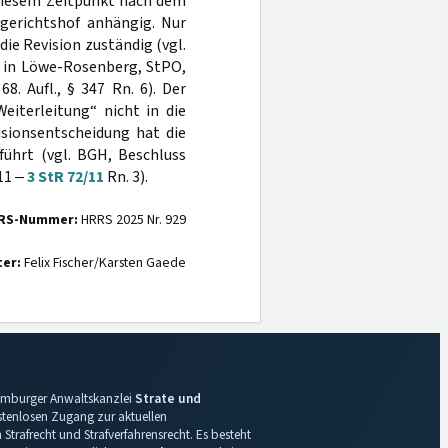
 diesem Zeitpunkt nach dem
gerichtshof anhängig. Nur
ie Revision zuständig (vgl.
e in Löwe-Rosenberg, StPO,
8. Aufl., § 347 Rn. 6). Der
eiterleitung“ nicht in die
isionsentscheidung hat die
führt (vgl. BGH, Beschluss
11 ‒
3 StR 72/11
Rn. 3).
RS-Nummer:
HRRS 2025 Nr. 929
ter:
Felix Fischer/Karsten Gaede
 Hamburger Anwaltskanzlei
Strate und
ostenlosen Zugang zur aktuellen
Strafrecht und Strafverfahrensrecht. Es besteht