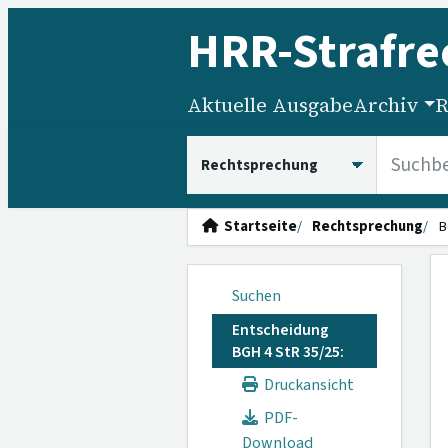
HRR
-Strafre
Aktuelle Ausgabe
Archiv
R
HRRS durchsuchen
Startseite
Rechtsprechung
B
Suchen
Entscheidung
BGH 4 StR 35/25:
Druckansicht
PDF-
Download