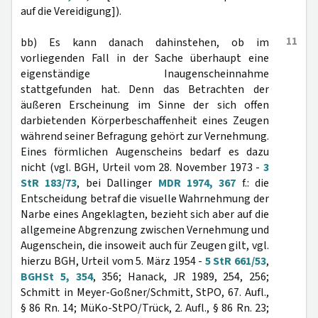
auf die Vereidigung]).
11
bb) Es kann danach dahinstehen, ob im
vorliegenden Fall in der Sache überhaupt eine
eigenständige Inaugenscheinnahme
stattgefunden hat. Denn das Betrachten der
äußeren Erscheinung im Sinne der sich offen
darbietenden Körperbeschaffenheit eines Zeugen
während seiner Befragung gehört zur Vernehmung.
Eines förmlichen Augenscheins bedarf es dazu
nicht (vgl. BGH, Urteil vom 28. November 1973 -
3
StR 183/73
, bei Dallinger
MDR 1974, 367
f.: die
Entscheidung betraf die visuelle Wahrnehmung der
Narbe eines Angeklagten, bezieht sich aber auf die
allgemeine Abgrenzung zwischen Vernehmung und
Augenschein, die insoweit auch für Zeugen gilt, vgl.
hierzu BGH, Urteil vom 5. März 1954 -
5 StR 661/53
,
BGHSt 5, 354
, 356; Hanack, JR 1989, 254, 256;
Schmitt in Meyer-Goßner/Schmitt, StPO, 67. Aufl.,
§ 86 Rn. 14; MüKo-StPO/Trück, 2. Aufl., § 86 Rn. 23;