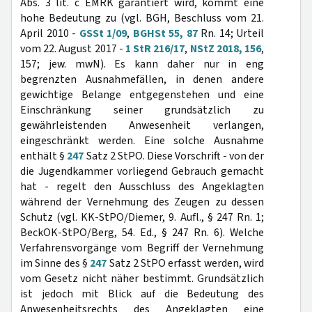
Abs. 3 lit. c EMRK garantiert wird, kommt eine
hohe Bedeutung zu (vgl. BGH, Beschluss vom 21.
April 2010 -
GSSt 1/09
,
BGHSt 55, 87
Rn. 14; Urteil
vom 22. August 2017 -
1 StR 216/17
,
NStZ 2018, 156
,
157; jew. mwN). Es kann daher nur in eng
begrenzten Ausnahmefällen, in denen andere
gewichtige Belange entgegenstehen und eine
Einschränkung seiner grundsätzlich zu
gewährleistenden Anwesenheit verlangen,
eingeschränkt werden. Eine solche Ausnahme
enthält §
247
Satz 2 StPO. Diese Vorschrift - von der
die Jugendkammer vorliegend Gebrauch gemacht
hat - regelt den Ausschluss des Angeklagten
während der Vernehmung des Zeugen zu dessen
Schutz (vgl. KK-StPO/Diemer, 9. Aufl., § 247 Rn. 1;
BeckOK-StPO/Berg, 54. Ed., § 247 Rn. 6). Welche
Verfahrensvorgänge vom Begriff der Vernehmung
im Sinne des §
247
Satz 2 StPO erfasst werden, wird
vom Gesetz nicht näher bestimmt. Grundsätzlich
ist jedoch mit Blick auf die Bedeutung des
Anwesenheitsrechts des Angeklagten eine