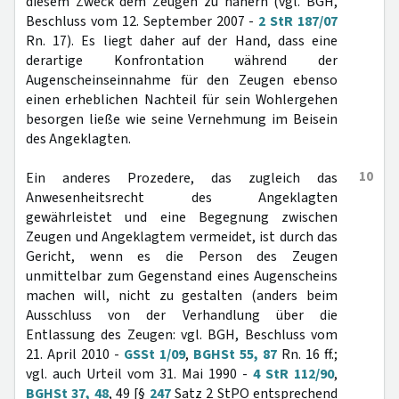
diesem Zweck dem Zeugen zu nähern (vgl. BGH,
Beschluss vom 12. September 2007 -
2 StR 187/07
Rn. 17). Es liegt daher auf der Hand, dass eine
derartige Konfrontation während der
Augenscheinseinnahme für den Zeugen ebenso
einen erheblichen Nachteil für sein Wohlergehen
besorgen ließe wie seine Vernehmung im Beisein
des Angeklagten.
10
Ein anderes Prozedere, das zugleich das
Anwesenheitsrecht des Angeklagten
gewährleistet und eine Begegnung zwischen
Zeugen und Angeklagtem vermeidet, ist durch das
Gericht, wenn es die Person des Zeugen
unmittelbar zum Gegenstand eines Augenscheins
machen will, nicht zu gestalten (anders beim
Ausschluss von der Verhandlung über die
Entlassung des Zeugen: vgl. BGH, Beschluss vom
21. April 2010 -
GSSt 1/09
,
BGHSt 55, 87
Rn. 16 ff.;
vgl. auch Urteil vom 31. Mai 1990 -
4 StR 112/90
,
BGHSt 37, 48
, 49 [§
247
Satz 2 StPO entsprechend