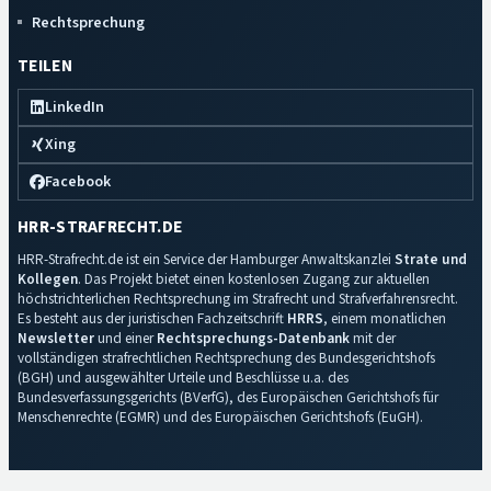
Rechtsprechung
TEILEN
LinkedIn
Xing
Facebook
HRR-STRAFRECHT.DE
HRR-Strafrecht.de ist ein Service der Hamburger Anwaltskanzlei
Strate und
Kollegen
. Das Projekt bietet einen kostenlosen Zugang zur aktuellen
höchstrichterlichen Rechtsprechung im Strafrecht und Strafverfahrensrecht.
Es besteht aus der juristischen Fachzeitschrift
HRRS
, einem monatlichen
Newsletter
und einer
Rechtsprechungs-Datenbank
mit der
vollständigen strafrechtlichen Rechtsprechung des Bundesgerichtshofs
(BGH) und ausgewählter Urteile und Beschlüsse u.a. des
Bundesverfassungsgerichts (BVerfG), des Europäischen Gerichtshofs für
Menschenrechte (EGMR) und des Europäischen Gerichtshofs (EuGH).
Impressum
·
Datenschutz