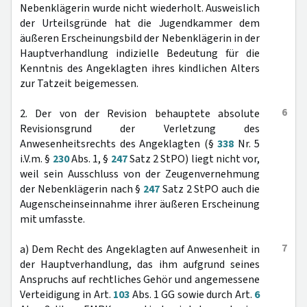
Nebenklägerin wurde nicht wiederholt. Ausweislich
der Urteilsgründe hat die Jugendkammer dem
äußeren Erscheinungsbild der Nebenklägerin in der
Hauptverhandlung indizielle Bedeutung für die
Kenntnis des Angeklagten ihres kindlichen Alters
zur Tatzeit beigemessen.
6
2. Der von der Revision behauptete absolute
Revisionsgrund der Verletzung des
Anwesenheitsrechts des Angeklagten (§
338
Nr. 5
i.V.m. §
230
Abs. 1, §
247
Satz 2 StPO) liegt nicht vor,
weil sein Ausschluss von der Zeugenvernehmung
der Nebenklägerin nach §
247
Satz 2 StPO auch die
Augenscheinseinnahme ihrer äußeren Erscheinung
mit umfasste.
7
a) Dem Recht des Angeklagten auf Anwesenheit in
der Hauptverhandlung, das ihm aufgrund seines
Anspruchs auf rechtliches Gehör und angemessene
Verteidigung in Art.
103
Abs. 1 GG sowie durch Art.
6