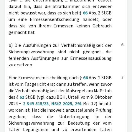
„war ... die Unterbringung ... anzuordnen“ deutet
darauf hin, dass die Strafkammer sich entweder
nicht bewusst war, dass es sich bei §
66
Abs. 2 StGB
um eine Ermessensentscheidung handelt, oder
dass sie von ihrem Ermessen keinen Gebrauch
gemacht hat.
6
b) Die Ausführungen zur Verhältnismäßigkeit der
Sicherungsverwahrung sind nicht geeignet, die
fehlenden Ausführungen zur Ermessensausübung
zu ersetzen.
7
Eine Ermessensentscheidung nach §
66
Abs. 2 StGB
ist vom Tatgericht erst dann zu treffen, wenn zuvor
die Verhältnismäßigkeit der Maßregel am Maßstab
des §
62
StGB (vgl. dazu BGH, Urteil vom 9. Oktober
2024 −
2 StR 515/23
,
NStZ 2025, 291
Rn. 12) bejaht
worden ist. Hat die insoweit anzustellende Prüfung
ergeben, dass die Unterbringung in der
Sicherungsverwahrung zur Bedeutung der vom
Täter begangenen und zu erwartenden Taten