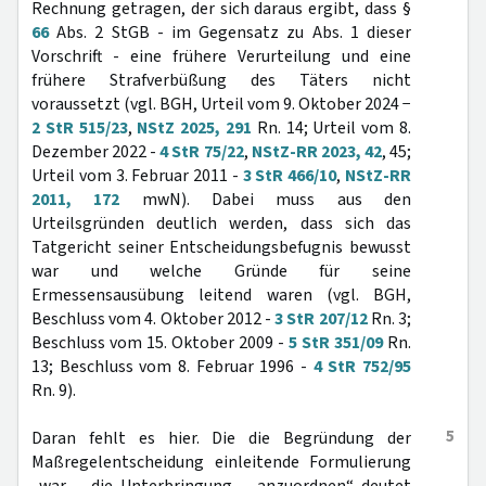
Rechnung getragen, der sich daraus ergibt, dass §
66
Abs. 2 StGB - im Gegensatz zu Abs. 1 dieser
Vorschrift - eine frühere Verurteilung und eine
frühere Strafverbüßung des Täters nicht
voraussetzt (vgl. BGH, Urteil vom 9. Oktober 2024 −
2 StR 515/23
,
NStZ 2025, 291
Rn. 14; Urteil vom 8.
Dezember 2022 -
4 StR 75/22
,
NStZ-RR 2023, 42
, 45;
Urteil vom 3. Februar 2011 -
3 StR 466/10
,
NStZ-RR
2011, 172
mwN). Dabei muss aus den
Urteilsgründen deutlich werden, dass sich das
Tatgericht seiner Entscheidungsbefugnis bewusst
war und welche Gründe für seine
Ermessensausübung leitend waren (vgl. BGH,
Beschluss vom 4. Oktober 2012 -
3 StR 207/12
Rn. 3;
Beschluss vom 15. Oktober 2009 -
5 StR 351/09
Rn.
13; Beschluss vom 8. Februar 1996 -
4 StR 752/95
Rn. 9).
5
Daran fehlt es hier. Die die Begründung der
Maßregelentscheidung einleitende Formulierung