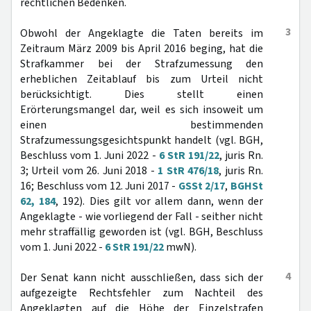
rechtlichen Bedenken.
3
Obwohl der Angeklagte die Taten bereits im
Zeitraum März 2009 bis April 2016 beging, hat die
Strafkammer bei der Strafzumessung den
erheblichen Zeitablauf bis zum Urteil nicht
berücksichtigt. Dies stellt einen
Erörterungsmangel dar, weil es sich insoweit um
einen bestimmenden
Strafzumessungsgesichtspunkt handelt (vgl. BGH,
Beschluss vom 1. Juni 2022 -
6 StR 191/22
, juris Rn.
3; Urteil vom 26. Juni 2018 -
1 StR 476/18
, juris Rn.
16; Beschluss vom 12. Juni 2017 -
GSSt 2/17
,
BGHSt
62, 184
, 192). Dies gilt vor allem dann, wenn der
Angeklagte - wie vorliegend der Fall - seither nicht
mehr straffällig geworden ist (vgl. BGH, Beschluss
vom 1. Juni 2022 -
6 StR 191/22
mwN).
4
Der Senat kann nicht ausschließen, dass sich der
aufgezeigte Rechtsfehler zum Nachteil des
Angeklagten auf die Höhe der Einzelstrafen