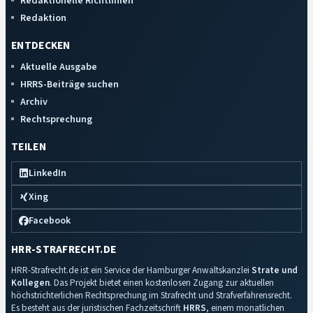
Redaktionelle Richtlinien
Redaktion
ENTDECKEN
Aktuelle Ausgabe
HRRS-Beiträge suchen
Archiv
Rechtsprechung
TEILEN
LinkedIn
Xing
Facebook
HRR-STRAFRECHT.DE
HRR-Strafrecht.de ist ein Service der Hamburger Anwaltskanzlei
Strate und
Kollegen
. Das Projekt bietet einen kostenlosen Zugang zur aktuellen
höchstrichterlichen Rechtsprechung im Strafrecht und Strafverfahrensrecht.
Es besteht aus der juristischen Fachzeitschrift
HRRS
, einem monatlichen