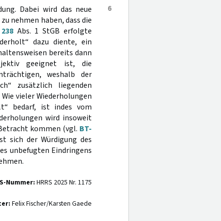
6
dung. Dabei wird das neue
k zu nehmen haben, dass die
§
238
Abs. 1 StGB erfolgte
derholt“ dazu diente, ein
rhaltensweisen bereits dann
ektiv geeignet ist, die
nträchtigen, weshalb der
h“ zusätzlich liegenden
 Wie vieler Wiederholungen
t“ bedarf, ist indes vom
ederholungen wird insoweit
 Betracht kommen (vgl.
BT-
st sich der Würdigung des
ines unbefugten Eindringens
nehmen.
S-Nummer:
HRRS 2025 Nr. 1175
ter:
Felix Fischer/Karsten Gaede