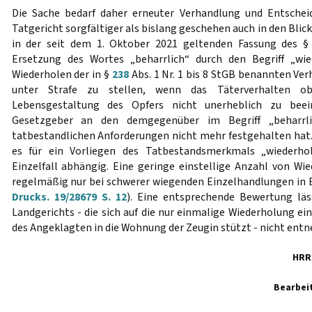
Die Sache bedarf daher erneuter Verhandlung und Entschei
Tatgericht sorgfältiger als bislang geschehen auch in den Blic
in der seit dem 1. Oktober 2021 geltenden Fassung des 
Ersetzung des Wortes „beharrlich“ durch den Begriff „wie
Wiederholen der in §
238
Abs. 1 Nr. 1 bis 8 StGB benannten Ve
unter Strafe zu stellen, wenn das Täterverhalten obj
Lebensgestaltung des Opfers nicht unerheblich zu beei
Gesetzgeber an den demgegenüber im Begriff „beharrlic
tatbestandlichen Anforderungen nicht mehr festgehalten hat.
es für ein Vorliegen des Tatbestandsmerkmals „wiederhol
Einzelfall abhängig. Eine geringe einstellige Anzahl von Wi
regelmäßig nur bei schwerer wiegenden Einzelhandlungen in
Drucks. 19/28679 S. 12
). Eine entsprechende Bewertung läs
Landgerichts - die sich auf die nur einmalige Wiederholung e
des Angeklagten in die Wohnung der Zeugin stützt - nicht ent
HRR
Bearbei