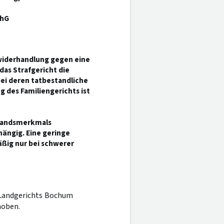
chG
iderhandlung gegen eine
das Strafgericht die
ei deren tatbestandliche
 des Familiengerichts ist
estandsmerkmals
bhängig. Eine geringe
äßig nur bei schwerer
s Landgerichts Bochum
hoben.