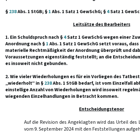
§
238
Abs. 1 StGB; §
1
Abs. 1 Satz 1 GewSchG; §
4
Satz 1 GewS
Leitsätze des Bearbeiters
1. Ein Schuldspruch nach §
4
Satz 1 GewSchG wegen einer Zuw
Anordnung nach §
1
Abs. 1 Satz 1 GewSchG setzt voraus, dass 
materielle Rechtmäßigkeit der Anordnung überprüft und dab
Voraussetzungen eigenständig feststellt; an die Entscheidung
es insoweit nicht gebunden.
2. Wie vieler Wiederholungen es für ein Vorliegen des Tatb
„wiederholt“ in §
238
Abs. 1 StGB bedarf, ist vom Einzelfall a
einstellige Anzahl von Wiederholungen wird insoweit regelm
wiegenden Einzelhandlungen in Betracht kommen.
Entscheidungstenor
Auf die Revision des Angeklagten wird das Urteil de
vom 9. September 2024 mit den Feststellungen aufge