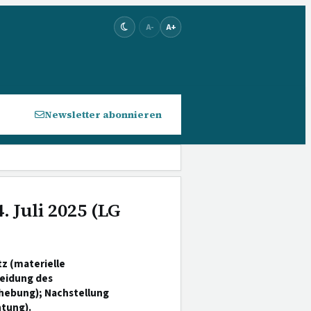
A-
A+
Newsletter abonnieren
. Juli 2025 (LG
z (materielle
eidung des
fhebung); Nachstellung
htung).