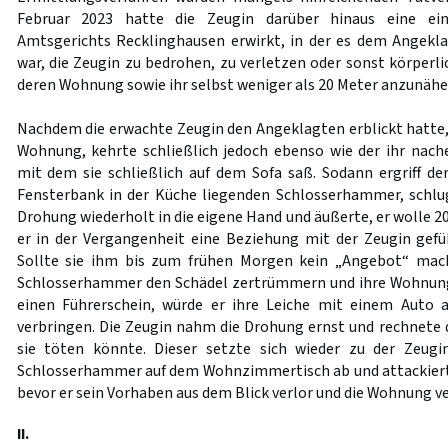
Februar 2023 hatte die Zeugin darüber hinaus eine ein
Amtsgerichts Recklinghausen erwirkt, in der es dem Angekl
war, die Zeugin zu bedrohen, zu verletzen oder sonst körperl
deren Wohnung sowie ihr selbst weniger als 20 Meter anzunähe
Nachdem die erwachte Zeugin den Angeklagten erblickt hatte, 
Wohnung, kehrte schließlich jedoch ebenso wie der ihr nach
mit dem sie schließlich auf dem Sofa saß. Sodann ergriff de
Fensterbank in der Küche liegenden Schlosserhammer, schlug
Drohung wiederholt in die eigene Hand und äußerte, er wolle 20
er in der Vergangenheit eine Beziehung mit der Zeugin gefü
Sollte sie ihm bis zum frühen Morgen kein „Angebot“ mac
Schlosserhammer den Schädel zertrümmern und ihre Wohnung 
einen Führerschein, würde er ihre Leiche mit einem Auto
verbringen. Die Zeugin nahm die Drohung ernst und rechnete 
sie töten könnte. Dieser setzte sich wieder zu der Zeugi
Schlosserhammer auf dem Wohnzimmertisch ab und attackierte
bevor er sein Vorhaben aus dem Blick verlor und die Wohnung ve
II.