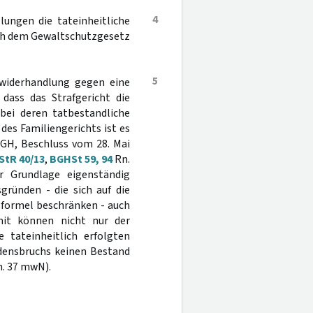
4
lungen die tateinheitliche
ach dem Gewaltschutzgesetz
5
widerhandlung gegen eine
dass das Strafgericht die
bei deren tatbestandliche
des Familiengerichts ist es
BGH, Beschluss vom 28. Mai
 StR 40/13
,
BGHSt 59, 94
Rn.
r Grundlage eigenständig
sgründen - die sich auf die
sformel beschränken - auch
t können nicht nur der
tateinheitlich erfolgten
densbruchs keinen Bestand
. 37 mwN).