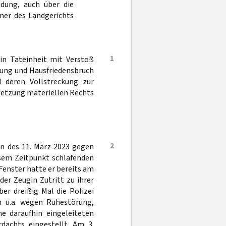
dung, auch über die
mer des Landgerichts
1
in Tateinheit mit Verstoß
ung und Hausfriedensbruch
d deren Vollstreckung zur
rletzung materiellen Rechts
2
n des 11. März 2023 gegen
esem Zeitpunkt schlafenden
 Fenster hatte er bereits am
er Zeugin Zutritt zu ihrer
er dreißig Mal die Polizei
n u.a. wegen Ruhestörung,
e daraufhin eingeleiteten
dachts eingestellt. Am 3.