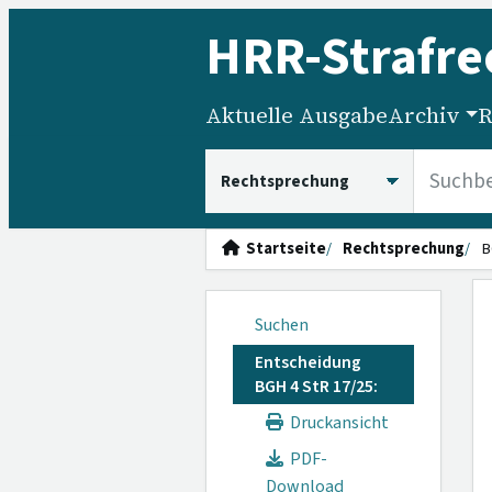
HRR
-Strafre
Aktuelle Ausgabe
Archiv
R
HRRS durchsuchen
Startseite
Rechtsprechung
B
Suchen
Entscheidung
BGH 4 StR 17/25:
Druckansicht
PDF-
Download