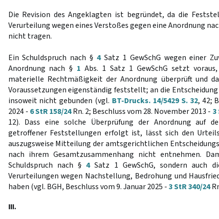
Die Revision des Angeklagten ist begründet, da die Feststel
Verurteilung wegen eines Verstoßes gegen eine Anordnung n
nicht tragen.
Ein Schuldspruch nach §
4
Satz 1 GewSchG wegen einer Zu
Anordnung nach §
1
Abs. 1 Satz 1 GewSchG setzt voraus, 
materielle Rechtmäßigkeit der Anordnung überprüft und da
Voraussetzungen eigenständig feststellt; an die Entscheidung 
insoweit nicht gebunden (vgl.
BT-Drucks. 14/5429 S. 32
, 42; 
2024 -
6 StR 158/24
Rn. 2; Beschluss vom 28. November 2013 -
3
12). Dass eine solche Überprüfung der Anordnung auf de
getroffener Feststellungen erfolgt ist, lässt sich den Urteil
auszugsweise Mitteilung der amtsgerichtlichen Entscheidung
nach ihrem Gesamtzusammenhang nicht entnehmen. Dami
Schuldspruch nach §
4
Satz 1 GewSchG, sondern auch die 
Verurteilungen wegen Nachstellung, Bedrohung und Hausfrie
haben (vgl. BGH, Beschluss vom 9. Januar 2025 -
3 StR 340/24
Rn
III.