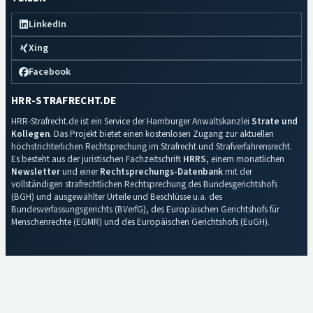
LinkedIn
Xing
Facebook
HRR-STRAFRECHT.DE
HRR-Strafrecht.de ist ein Service der Hamburger Anwaltskanzlei
Strate und
Kollegen
. Das Projekt bietet einen kostenlosen Zugang zur aktuellen
höchstrichterlichen Rechtsprechung im Strafrecht und Strafverfahrensrecht.
Es besteht aus der juristischen Fachzeitschrift
HRRS
, einem monatlichen
Newsletter
und einer
Rechtsprechungs-Datenbank
mit der
vollständigen strafrechtlichen Rechtsprechung des Bundesgerichtshofs
(BGH) und ausgewählter Urteile und Beschlüsse u.a. des
Bundesverfassungsgerichts (BVerfG), des Europäischen Gerichtshofs für
Menschenrechte (EGMR) und des Europäischen Gerichtshofs (EuGH).
Impressum
·
Datenschutz