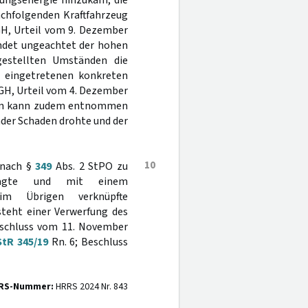
gungsenergie hinzukam, die
achfolgenden Kraftfahrzeug
GH, Urteil vom 9. Dezember
ündet ungeachtet der hohen
tgestellten Umständen die
er eingetretenen konkreten
GH, Urteil vom 4. Dezember
ngen kann zudem entnommen
der Schaden drohte und der
10
 nach §
349
Abs. 2 StPO zu
tragte und mit einem
Übrigen verknüpfte
steht einer Verwerfung des
eschluss vom 11. November
StR 345/19
Rn. 6; Beschluss
RS-Nummer:
HRRS 2024 Nr. 843