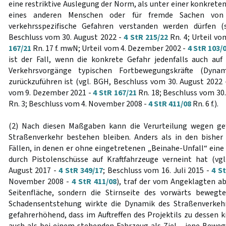
eine restriktive Auslegung der Norm, als unter einer konkreten
eines anderen Menschen oder für fremde Sachen vo
verkehrsspezifische Gefahren verstanden werden dürfen (
Beschluss vom 30. August 2022 -
4 StR 215/22
Rn. 4; Urteil v
167/21
Rn. 17 f. mwN; Urteil vom 4. Dezember 2002 -
4 StR 103/
ist der Fall, wenn die konkrete Gefahr jedenfalls auch auf
Verkehrsvorgänge typischen Fortbewegungskräfte (Dynam
zurückzuführen ist (vgl. BGH, Beschluss vom 30. August 2022
vom 9. Dezember 2021 -
4 StR 167/21
Rn. 18; Beschluss vom 30
Rn. 3; Beschluss vom 4. November 2008 -
4 StR 411/08
Rn. 6 f.).
(2) Nach diesen Maßgaben kann die Verurteilung wegen gefä
Straßenverkehr bestehen bleiben. Anders als in den bishe
Fällen, in denen er ohne eingetretenen „Beinahe-Unfall“ eine
durch Pistolenschüsse auf Kraftfahrzeuge verneint hat (vg
August 2017 -
4 StR 349/17
; Beschluss vom 16. Juli 2015 -
4 S
November 2008 -
4 StR 411/08
), traf der vom Angeklagten a
Seitenfläche, sondern die Stirnseite des vorwärts beweg
Schadensentstehung wirkte die Dynamik des Straßenverkeh
gefahrerhöhend, dass im Auftreffen des Projektils zu dessen k