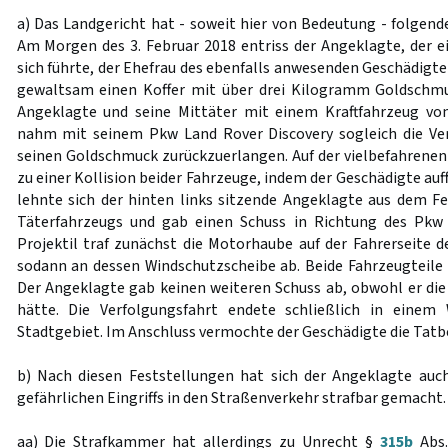
a) Das Landgericht hat - soweit hier von Bedeutung - folgend
Am Morgen des 3. Februar 2018 entriss der Angeklagte, der ei
sich führte, der Ehefrau des ebenfalls anwesenden Geschädigt
gewaltsam einen Koffer mit über drei Kilogramm Goldschmu
Angeklagte und seine Mittäter mit einem Kraftfahrzeug vo
nahm mit seinem Pkw Land Rover Discovery sogleich die Ver
seinen Goldschmuck zurückzuerlangen. Auf der vielbefahren
zu einer Kollision beider Fahrzeuge, indem der Geschädigte auf
lehnte sich der hinten links sitzende Angeklagte aus dem F
Täterfahrzeugs und gab einen Schuss in Richtung des Pkw
Projektil traf zunächst die Motorhaube auf der Fahrerseite d
sodann an dessen Windschutzscheibe ab. Beide Fahrzeugteile 
Der Angeklagte gab keinen weiteren Schuss ab, obwohl er die
hätte. Die Verfolgungsfahrt endete schließlich in ein
Stadtgebiet. Im Anschluss vermochte der Geschädigte die Tatb
b) Nach diesen Feststellungen hat sich der Angeklagte auc
gefährlichen Eingriffs in den Straßenverkehr strafbar gemacht.
aa) Die Strafkammer hat allerdings zu Unrecht §
315b
Abs.