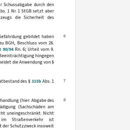
er Schussabgabe durch den
bs. 1 Nr. 1 StGB setzt aber
zeugs die Sicherheit des
6
 Gefährdung gebildet haben
erzu BGH, Beschluss vom 26.
R 90/94
Rn. 6; Urteil vom 9.
e Beeinträchtigung hingegen
cheidet die Anwendung von §
7
atbestand des §
315b
Abs. 1
8
thandlung (hier: Abgabe des
hädigung (Sachschäden am
icht uneingeschränkt. Nicht
 im Straßenverkehr ist
t der Schutzzweck insoweit