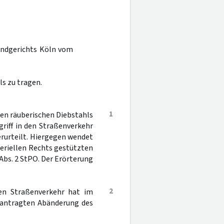
Landgerichts Köln vom
s zu tragen.
1
en räuberischen Diebstahls
riff in den Straßenverkehr
erurteilt. Hiergegen wendet
teriellen Rechts gestützten
Abs. 2 StPO. Der Erörterung
2
den Straßenverkehr hat im
eantragten Abänderung des