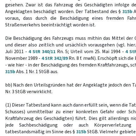
gesehen. Zwar ist das Fahrzeug des Geschädigten infolge d
Angeklagten beschädigt worden. Der Tatbestand des §
315b
A
voraus, dass durch die Beschädigung eines fremden Fahr
Straßenverkehrs beeinträchtigt worden ist.
Die Beschädigung des Fahrzeugs muss mithin das Mittel der
und dieser also zeitlich und ursächlich vorausgehen (vgl. hi
Juli 2011 -
4 StR 340/11
Rn. 5; Urteil vom 25. Mai 1994 -
4 St
November 1989 -
4 StR 342/89
Rn. 8 f. mwN). Erschöpft sich di
- wie hier - in der Beschädigung des fremden Kraftfahrzeugs, s
315b
Abs. 1 Nr. 1 StGB aus.
bb) Nach den Urteilsgründen hat der Angeklagte jedoch den T
Nr. 3 StGB verwirklicht.
(1) Dieser Tatbestand kann auch dann erfüllt sein, wenn die Ta
Schusses) unmittelbar zu einer konkreten Gefahr oder Sc
Kraftfahrzeug des Geschädigten) führt. Dies gilt allerdings n
jede Sachbeschädigung oder auch Körperverletzung
tatbestandsmäßig im Sinne des §
315b
StGB. Vielmehr gebiete