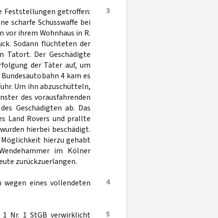
3
e Feststellungen getroffen:
ne scharfe Schusswaffe bei
en vor ihrem Wohnhaus in R.
ck. Sodann flüchteten der
m Tatort. Der Geschädigte
folgung der Täter auf, um
en Bundesautobahn 4 kam es
fuhr. Um ihn abzuschütteln,
enster des vorausfahrenden
 des Geschädigten ab. Das
es Land Rovers und prallte
wurden hierbei beschädigt.
 Möglichkeit hierzu gehabt
em Wendehammer im Kölner
eute zurückzuerlangen.
4
h wegen eines vollendeten
5
 1 Nr. 1 StGB verwirklicht