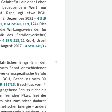
 Gefahr für Leib oder Leben
n bedeutendem Wert nur
st. Rspr.; vgl. etwa BGH,
om 9. Dezember 2021 -
4 StR
02
,
BGHSt 48, 119
, 124). Dies
 die Wirkungsweise der für
ik des Straßenverkehrs)
 -
4 StR 215/22
Rn. 4; Urteil
. August 2017 -
4 StR 349/17
9
hrlichen Eingriffs in den
r vom Senat entschiedenen
 verkehrsspezifische Gefahr
l. BGH, Beschluss vom 30.
tR 117/15
; Beschluss vom 4.
bgegebene Schuss nicht die
ten fremden Pkws. Bei der
rs hier zumindest dadurch
inetischer Energie - anders