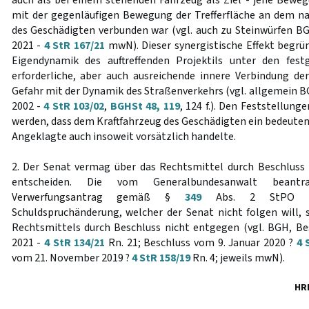
auch als bei einem stehenden Fahrzeug als Ziel - jene Bewe
mit der gegenläufigen Bewegung der Trefferfläche an dem n
des Geschädigten verbunden war (vgl. auch zu Steinwürfen B
2021 -
4 StR 167/21
mwN). Dieser synergistische Effekt begr
Eigendynamik des auftreffenden Projektils unter den fes
erforderliche, aber auch ausreichende innere Verbindung d
Gefahr mit der Dynamik des Straßenverkehrs (vgl. allgemein B
2002 -
4 StR 103/02
,
BGHSt 48, 119
, 124 f.). Den Feststellu
werden, dass dem Kraftfahrzeug des Geschädigten ein bedeuten
Angeklagte auch insoweit vorsätzlich handelte.
2. Der Senat vermag über das Rechtsmittel durch Beschluss
entscheiden. Die vom Generalbundesanwalt bean
Verwerfungsantrag gemäß §
349
Abs. 2 StPO im 
Schuldspruchänderung, welcher der Senat nicht folgen will, 
Rechtsmittels durch Beschluss nicht entgegen (vgl. BGH, B
2021 -
4 StR 134/21
Rn. 21; Beschluss vom 9. Januar 2020 ?
4 
vom 21. November 2019 ?
4 StR 158/19
Rn. 4; jeweils mwN).
HR