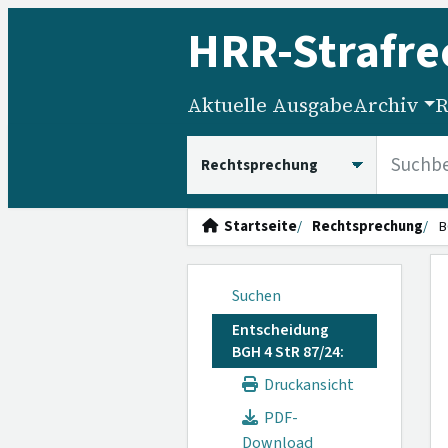
HRR
-Strafre
Aktuelle Ausgabe
Archiv
R
HRRS durchsuchen
Startseite
Rechtsprechung
B
Suchen
Entscheidung
BGH 4 StR 87/24:
Druckansicht
PDF-
Download