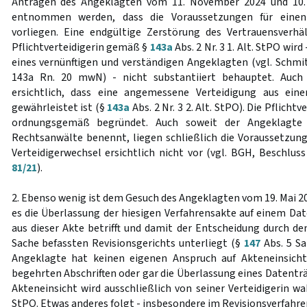
Anträgen des Angeklagten vom 11. November 2024 und 10.
entnommen werden, dass die Voraussetzungen für einen P
vorliegen. Eine endgültige Zerstörung des Vertrauensverhä
Pflichtverteidigerin gemäß §
143a
Abs. 2 Nr. 3 1. Alt. StPO wi
eines vernünftigen und verständigen Angeklagten (vgl. Schmitt
143a Rn. 20 mwN) - nicht substantiiert behauptet. Auch
ersichtlich, dass eine angemessene Verteidigung aus ein
gewährleistet ist (§
143a
Abs. 2 Nr. 3 2. Alt. StPO). Die Pflichtv
ordnungsgemäß begründet. Auch soweit der Angeklagte
Rechtsanwälte benennt, liegen schließlich die Voraussetzun
Verteidigerwechsel ersichtlich nicht vor (vgl. BGH, Beschlus
81/21
).
2. Ebenso wenig ist dem Gesuch des Angeklagten vom 19. Mai
es die Überlassung der hiesigen Verfahrensakte auf einem Da
aus dieser Akte betrifft und damit der Entscheidung durch de
Sache befassten Revisionsgerichts unterliegt (§
147
Abs. 5 Sa
Angeklagte hat keinen eigenen Anspruch auf Akteneinsich
begehrten Abschriften oder gar die Überlassung eines Datentr
Akteneinsicht wird ausschließlich von seiner Verteidigerin
StPO. Etwas anderes folgt - insbesondere im Revisionsverfahren