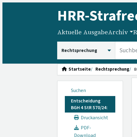
HRR
-Strafre
Aktuelle Ausgabe
Archiv
R
HRRS durchsuchen
Startseite
Rechtsprechung
B
Suchen
Entscheidung
BGH 4 StR 570/24:
Druckansicht
PDF-
Download