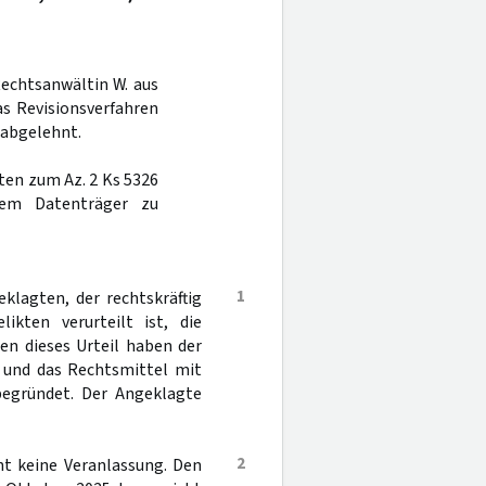
Rechtsanwältin W. aus
as Revisionsverfahren
 abgelehnt.
ten zum Az. 2 Ks 5326
nem Datenträger zu
1
lagten, der rechtskräftig
kten verurteilt ist, die
en dieses Urteil haben der
t und das Rechtsmittel mit
begründet. Der Angeklagte
2
eht keine Veranlassung. Den