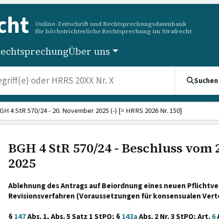
cht
Online-Zeitschrift und Rechtsprechungsdatenbank
für höchstrichterliche Rechtsprechung im Strafrecht
echtsprechung
Über uns
Suchen
GH 4 StR 570/24 - 20. November 2025 (-) [= HRRS 2026 Nr. 150]
BGH 4 StR 570/24 - Beschluss vom
2025
Ablehnung des Antrags auf Beiordnung eines neuen Pflichtver
Revisionsverfahren (Voraussetzungen für konsensualen Vert
§
147
Abs. 1, Abs. 5 Satz 1 StPO; §
143a
Abs. 2 Nr. 3 StPO; Art.
6
A