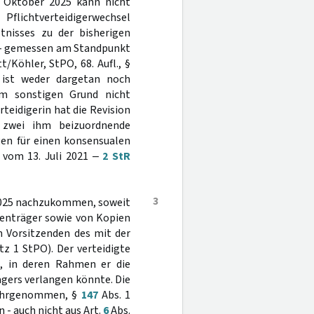
 Oktober 2025 kann nicht
flichtverteidigerwechsel
ltnisses zu der bisherigen
rd - gemessen am Standpunkt
/Köhler, StPO, 68. Aufl., §
 ist weder dargetan noch
em sonstigen Grund nicht
erteidigerin hat die Revision
 zwei ihm beizuordnende
gen für einen konsensualen
s vom 13. Juli 2021 ‒
2 StR
3
 2025 nachzukommen, soweit
tenträger sowie von Kopien
n Vorsitzenden des mit der
tz 1 StPO). Der verteidigte
t, in deren Rahmen er die
ägers verlangen könnte. Die
 wahrgenommen, §
147
Abs. 1
 - auch nicht aus Art.
6
Abs.