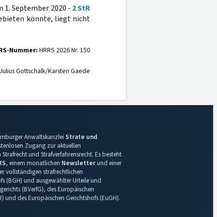
om 1. September 2020 -
2 StR
bieten könnte, liegt nicht
RS-Nummer:
HRRS 2026 Nr. 150
Julius Gottschalk/Karsten Gaede
 Hamburger Anwaltskanzlei
Strate und
ostenlosen Zugang zur aktuellen
Strafrecht und Strafverfahrensrecht. Es besteht
RS
, einem monatlichen
Newsletter
und einer
r vollständigen strafrechtlichen
s (BGH) und ausgewählter Urteile und
gerichts (BVerfG), des Europäischen
R) und des Europäischen Gerichtshofs (EuGH).