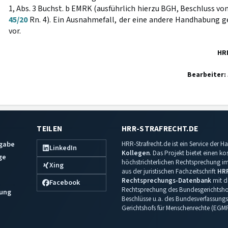
1, Abs. 3 Buchst. b EMRK (ausführlich hierzu BGH, Beschluss v
45/20
Rn. 4). Ein Ausnahmefall, der eine andere Handhabung ge
vor.
HR
Bearbeiter:
TEILEN
HRR-STRAFRECHT.DE
sgabe
HRR-Strafrecht.de ist ein Service der
LinkedIn
Kollegen
. Das Projekt bietet einen k
ge
höchstrichterlichen Rechtsprechung im 
Xing
aus der juristischen Fachzeitschrift
HR
Rechtsprechungs-Datenbank
mit de
Facebook
Rechtsprechung des Bundesgerichtshof
ung
Beschlüsse u.a. des Bundesverfassungs
Gerichtshofs für Menschenrechte (EGM