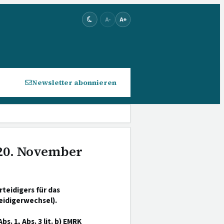
A-
A+
Newsletter abonnieren
 20. November
teidigers für das
eidigerwechsel).
bs. 1, Abs. 3 lit. b) EMRK