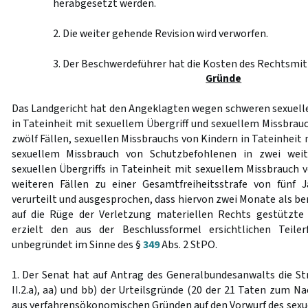
herabgesetzt werden.
2. Die weiter gehende Revision wird verworfen.
3. Der Beschwerdeführer hat die Kosten des Rechtsmitt
Gründe
Das Landgericht hat den Angeklagten wegen schweren sexuell
in Tateinheit mit sexuellem Übergriff und sexuellem Missbrau
zwölf Fällen, sexuellen Missbrauchs von Kindern in Tateinheit 
sexuellem Missbrauch von Schutzbefohlenen in zwei wei
sexuellen Übergriffs in Tateinheit mit sexuellem Missbrauch 
weiteren Fällen zu einer Gesamtfreiheitsstrafe von fünf
verurteilt und ausgesprochen, dass hiervon zwei Monate als ber
auf die Rüge der Verletzung materiellen Rechts gestützte
erzielt den aus der Beschlussformel ersichtlichen Teile
unbegründet im Sinne des §
349
Abs. 2 StPO.
1. Der Senat hat auf Antrag des Generalbundesanwalts die Str
II.2.a), aa) und bb) der Urteilsgründe (20 der 21 Taten zum Na
aus verfahrensökonomischen Gründen auf den Vorwurf des sexue