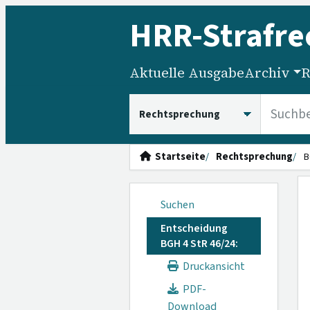
HRR
-Strafre
Aktuelle Ausgabe
Archiv
R
HRRS durchsuchen
Startseite
Rechtsprechung
B
Suchen
Entscheidung
BGH 4 StR 46/24:
Druckansicht
PDF-
Download