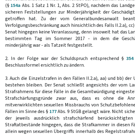
(§
154a
Abs. 1 Satz 1 Nr. 1, Abs. 2 StPO), nachdem das Landger
sicheren Feststellungen zur Minderjährigkeit der Geschädi
getroffen hat. Zu der vom Generalbundesanwalt beant
Verfolgungsbeschränkung auch hinsichtlich des Falls II.2.a), cc)
Senat hingegen keine Veranlassung, denn insoweit hat das Lan
bestimmten Tag im Sommer 2017 - in dem die Geschä
minderjährig war - als Tatzeit festgestellt.
2. In der Folge war der Schuldspruch entsprechend §
354
Beschlussformel ersichtlich zu ändern.
3. Auch die Einzelstrafen in den Fällen II.2.a), aa) und bb) de
bestehen bleiben. Der Senat schließt angesichts der vom La
Strafrahmens für diese Fälle in die Gesamtwürdigung eingeste
Strafschärfungsgründe zwar aus, dass es ohne die Ann
mitverwirklichten sexuellen Missbrauchs von Schutzbefohlen
Fällen im Sinne des §
177
Abs. 9 StGB gelangt wäre. Nicht sich
der jeweils ausdrücklich strafschärfend berücksichtigte
Straftatbestände hingegen, dass die Strafkammer in diesen Fä
allein wegen sexuellen Übergriffs innerhalb des Regelstrafrah