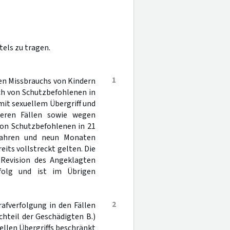
els zu tragen.
1
en Missbrauchs von Kindern
ch von Schutzbefohlenen in
mit sexuellem Übergriff und
teren Fällen sowie wegen
von Schutzbefohlenen in 21
 Jahren und neun Monaten
eits vollstreckt gelten. Die
 Revision des Angeklagten
rfolg und ist im Übrigen
2
afverfolgung in den Fällen
chteil der Geschädigten B.)
llen Übergriffs beschränkt