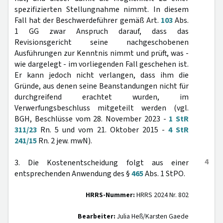
spezifizierten Stellungnahme nimmt. In diesem
Fall hat der Beschwerdeführer gemäß Art.
103
Abs.
1 GG zwar Anspruch darauf, dass das
Revisionsgericht seine nachgeschobenen
Ausführungen zur Kenntnis nimmt und prüft, was -
wie dargelegt - im vorliegenden Fall geschehen ist.
Er kann jedoch nicht verlangen, dass ihm die
Gründe, aus denen seine Beanstandungen nicht für
durchgreifend erachtet wurden, im
Verwerfungsbeschluss mitgeteilt werden (vgl.
BGH, Beschlüsse vom 28. November 2023 -
1 StR
311/23
Rn. 5 und vom 21. Oktober 2015 -
4 StR
241/15
Rn. 2 jew. mwN).
4
3. Die Kostenentscheidung folgt aus einer
entsprechenden Anwendung des §
465
Abs. 1 StPO.
HRRS-Nummer:
HRRS 2024 Nr. 802
Bearbeiter:
Julia Heß/Karsten Gaede