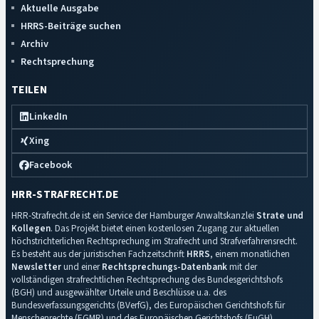
Aktuelle Ausgabe
HRRS-Beiträge suchen
Archiv
Rechtsprechung
TEILEN
LinkedIn
Xing
Facebook
HRR-STRAFRECHT.DE
HRR-Strafrecht.de ist ein Service der Hamburger Anwaltskanzlei
Strate und
Kollegen
. Das Projekt bietet einen kostenlosen Zugang zur aktuellen
höchstrichterlichen Rechtsprechung im Strafrecht und Strafverfahrensrecht.
Es besteht aus der juristischen Fachzeitschrift
HRRS
, einem monatlichen
Newsletter
und einer
Rechtsprechungs-Datenbank
mit der
vollständigen strafrechtlichen Rechtsprechung des Bundesgerichtshofs
(BGH) und ausgewählter Urteile und Beschlüsse u.a. des
Bundesverfassungsgerichts (BVerfG), des Europäischen Gerichtshofs für
Menschenrechte (EGMR) und des Europäischen Gerichtshofs (EuGH).