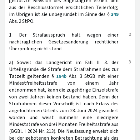
gestützte Revision des Angeklagten erzielt den
aus der Beschlussformel ersichtlichen Teilerfolg;
im Übrigen ist sie unbegründet im Sinne des §
349
Abs. 2 StPO.
2
1. Der Strafausspruch hält wegen einer
nachträglichen Gesetzesänderung rechtlicher
Überprüfung nicht stand.
3
a) Soweit das Landgericht im Fall II. 3. der
Urteilsgründe die Strafe dem Strafrahmen des zur
Tatzeit geltenden §
184b
Abs. 3 StGB mit einer
Mindestfreiheitsstrafe von einem Jahr
entnommen hat, kann die zugehörige Einzelstrafe
von zwei Jahren keinen Bestand haben. Denn der
Strafrahmen dieser Vorschrift ist nach Erlass des
angefochtenen Urteils zum 28. Juni 2024 geändert
worden und weist nunmehr eine niedrigere
Mindeststrafe von drei Monaten Freiheitsstrafe aus
(BGBl. I 2024 Nr. 213). Die Neufassung erweist sich
bei der gebotenen konkreten Betrachtung als das