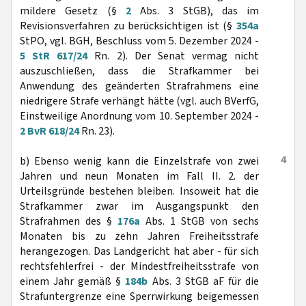
mildere Gesetz (§
2
Abs. 3 StGB), das im
Revisionsverfahren zu berücksichtigen ist (§
354a
StPO, vgl. BGH, Beschluss vom 5. Dezember 2024 -
5 StR 617/24
Rn. 2). Der Senat vermag nicht
auszuschließen, dass die Strafkammer bei
Anwendung des geänderten Strafrahmens eine
niedrigere Strafe verhängt hätte (vgl. auch BVerfG,
Einstweilige Anordnung vom 10. September 2024 -
2 BvR 618/24
Rn. 23).
4
b) Ebenso wenig kann die Einzelstrafe von zwei
Jahren und neun Monaten im Fall II. 2. der
Urteilsgründe bestehen bleiben. Insoweit hat die
Strafkammer zwar im Ausgangspunkt den
Strafrahmen des §
176a
Abs. 1 StGB von sechs
Monaten bis zu zehn Jahren Freiheitsstrafe
herangezogen. Das Landgericht hat aber - für sich
rechtsfehlerfrei - der Mindestfreiheitsstrafe von
einem Jahr gemäß §
184b
Abs. 3 StGB aF für die
Strafuntergrenze eine Sperrwirkung beigemessen