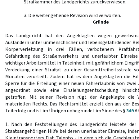
Strafkammer des Landgerichts zurückverwiesen.
3. Die weiter gehende Revision wird verworfen.
Gründe
Das Landgericht hat den Angeklagten wegen gewerbsmä
Ausländern unter unmenschlicher und lebensgefährdender Be
Körperverletzung in drei Fällen, verbotenem Kraftfahrz
Gefährdung des Straßenverkehrs und unerlaubter Einreis
wichtiger Arbeitsmittel in Tateinheit mit gefährlichem Eingrif
Verdeckung einer Straftat zu einer Gesamtfreiheitsstrafe 
Monaten verurteilt. Zudem hat es dem Angeklagten die Fah
Sperre für die Erteilung einer neuen Fahrerlaubnis von zwe
angeordnet sowie eine Einziehungsentscheidung hinsicht
getroffen. Mit seiner Revision rügt der Angeklagte die 
materiellen Rechts. Das Rechtsmittel erzielt den aus der Bes
Teilerfolg und ist im Übrigen unbegründet im Sinne des §
349
Ab
1. Nach den Feststellungen des Landgerichts leistete der 
Staatsangehörigen Hilfe bei deren unerlaubter Einreise, inde
Kleintransporters Fiat Talento - in dem sich die Geschleus