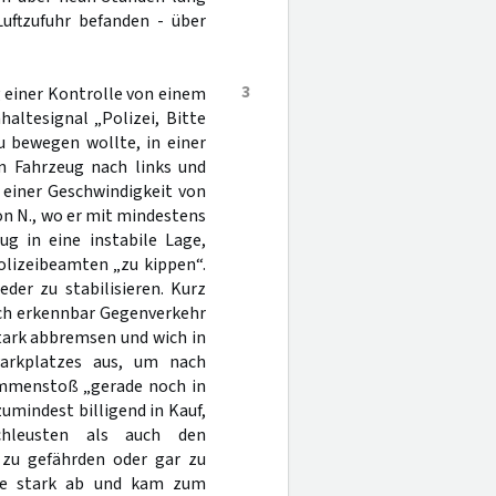
Luftzufuhr befanden - über
3
 einer Kontrolle von einem
haltesignal „Polizei, Bitte
u bewegen wollte, in einer
n Fahrzeug nach links und
 einer Geschwindigkeit von
on N., wo er mit mindestens
ug in eine instabile Lage,
olizeibeamten „zu kippen“.
er zu stabilisieren. Kurz
ich erkennbar Gegenverkehr
ark abbremsen und wich in
Parkplatzes aus, um nach
ammenstoß „gerade noch in
umindest billigend in Kauf,
chleusten als auch den
zu gefährden oder gar zu
ste stark ab und kam zum