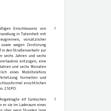
1
ßigen Einschleusens von
handlung in Tateinheit mit
eugrennen, vorsätzlicher
e sowie wegen Zerstörung
f in den Straßenverkehr zur
von sechs Jahren und sechs
rerlaubnis entzogen, eine
i Jahren und sechs Monaten
lich eines Mobiltelefons
Verletzung formellen und
chlussformel ersichtlichen
s. 2 StPO.
2
Angeklagte elf türkischen
m er sie im Laderaum eines
ten über neun Stunden lang