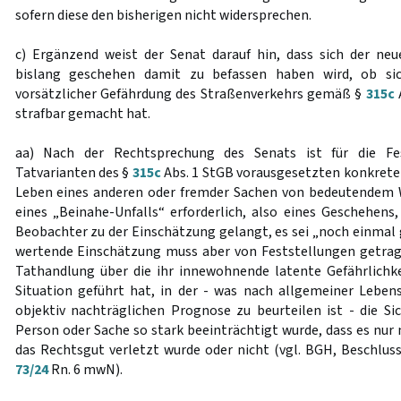
sofern diese den bisherigen nicht widersprechen.
c) Ergänzend weist der Senat darauf hin, dass sich der neue
bislang geschehen damit zu befassen haben wird, ob si
vorsätzlicher Gefährdung des Straßenverkehrs gemäß §
315c
A
strafbar gemacht hat.
aa) Nach der Rechtsprechung des Senats ist für die Fes
Tatvarianten des §
315c
Abs. 1 StGB vorausgesetzten konkrete
Leben eines anderen oder fremder Sachen von bedeutendem W
eines „Beinahe-Unfalls“ erforderlich, also eines Geschehens,
Beobachter zu der Einschätzung gelangt, es sei „noch einmal 
wertende Einschätzung muss aber von Feststellungen getrag
Tathandlung über die ihr innewohnende latente Gefährlichkei
Situation geführt hat, in der - was nach allgemeiner Leben
objektiv nachträglichen Prognose zu beurteilen ist - die S
Person oder Sache so stark beeinträchtigt wurde, dass es nur
das Rechtsgut verletzt wurde oder nicht (vgl. BGH, Beschlus
73/24
Rn. 6 mwN).