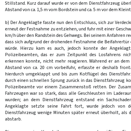
Stillstand. Kurz darauf wurde er von dem Dienstfahrzeug über
Abstand von ca. 1,5 m vom Bordstein und ca. 5 m vor dem Kleint
b) Der Angeklagte fasste nun den Entschluss, sich zur Verdec
erneut der Festnahme zu entziehen, und fuhr mit einer Geschw
km/h über den Randstein des Gehwegs. Bei seinem Anfahren re
dass sich aufgrund der drohenden Festnahme die Beifahrertür 
würde. Hierzu kam es auch, jedoch konnte der Angeklagt
Polizeibeamten, das er zum Zeitpunkt des Losfahrens nich
erkennen konnte, nicht mehr reagieren. Während er an dem
Abstand von ca. 20 cm vorbeifuhr, erfasste er deshalb fronta
hierdurch umgeklappt und bis zum Kotflügel des Dienstfahr
durch einen schnellen Sprung zurück in das Dienstfahrzeug ko
Polizeibeamte vor einem Zusammenstoß retten. Der Zusa
Fahrzeugen war so stark, dass alle Geschleusten im Ladera
wurden; an dem Dienstfahrzeug entstand ein Sachschade
Angeklagte setzte seine Fahrt fort, wurde jedoch von 
Dienstfahrzeug wenige Minuten später erneut überholt, als 
abstarb.