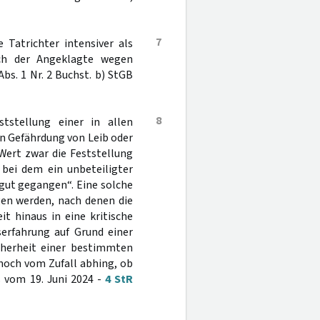
7
 Tatrichter intensiver als
ch der Angeklagte wegen
bs. 1 Nr. 2 Buchst. b) StGB
8
tstellung einer in allen
n Gefährdung von Leib oder
ert zwar die Feststellung
 bei dem ein unbeteiligter
gut gegangen“. Eine solche
en werden, nach denen die
t hinaus in eine kritische
serfahrung auf Grund einer
icherheit einer bestimmten
 noch vom Zufall abhing, ob
s vom 19. Juni 2024 -
4 StR