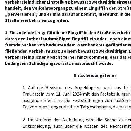
verkehrsfeindlicher Einstellung bewusst zweckwidrig einsetzt
handelt, den Verkehrsvorgang zu einem Eingriff in den Straß
„pervertieren“, und es ihm darauf ankommt, hierdurch in die
Straßenverkehrs einzugreifen.
3. Ein vollendeter gefährlicher Eingriff in den Straßenverkeh
durch den tatbestandsmäßigen Eingriff Leib oder Leben ein
fremde Sachen von bedeutendem Wert konkret gefährdet w
fließenden Verkehr muss zu einem bewusst zweckwidrigen Ei
verkehrsfeindlicher Absicht ferner hinzukommen, dass das 
bedingtem Schädigungsvorsatz missbraucht wurde.
Entscheidungstenor
1. Auf die Revision des Angeklagten wird das Urt
Traunstein vom 11. Juni 2024 mit den Feststellunge
ausgenommen sind die Feststellungen zum äußere
Tatkomplex 1 abgeurteilten Tatgeschehens, die beste
2. Im Umfang der Aufhebung wird die Sache zu ne
Entscheidung, auch über die Kosten des Rechtsmit