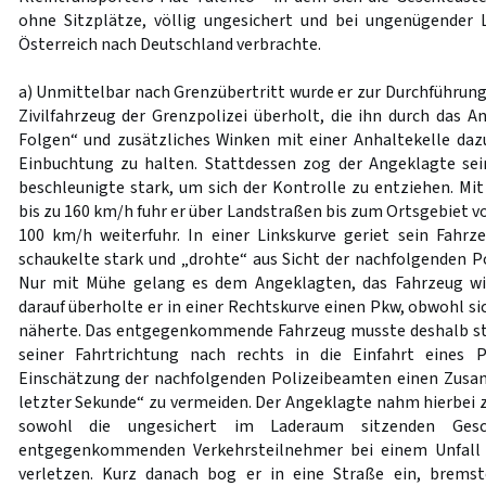
ohne Sitzplätze, völlig ungesichert und bei ungenügender 
Österreich nach Deutschland verbrachte.
a) Unmittelbar nach Grenzübertritt wurde er zur Durchführung
Zivilfahrzeug der Grenzpolizei überholt, die ihn durch das An
Folgen“ und zusätzliches Winken mit einer Anhaltekelle daz
Einbuchtung zu halten. Stattdessen zog der Angeklagte sei
beschleunigte stark, um sich der Kontrolle zu entziehen. Mit
bis zu 160 km/h fuhr er über Landstraßen bis zum Ortsgebiet v
100 km/h weiterfuhr. In einer Linkskurve geriet sein Fahrze
schaukelte stark und „drohte“ aus Sicht der nachfolgenden P
Nur mit Mühe gelang es dem Angeklagten, das Fahrzeug wied
darauf überholte er in einer Rechtskurve einen Pkw, obwohl s
näherte. Das entgegenkommende Fahrzeug musste deshalb st
seiner Fahrtrichtung nach rechts in die Einfahrt eines 
Einschätzung der nachfolgenden Polizeibeamten einen Zus
letzter Sekunde“ zu vermeiden. Der Angeklagte nahm hierbei z
sowohl die ungesichert im Laderaum sitzenden Ges
entgegenkommenden Verkehrsteilnehmer bei einem Unfall 
verletzen. Kurz danach bog er in eine Straße ein, brem