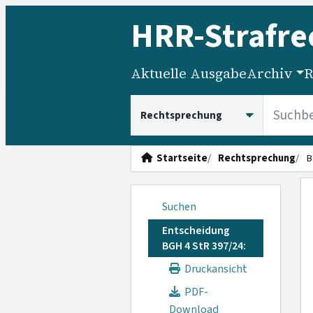
HRR
-Strafre
Aktuelle Ausgabe
Archiv
R
HRRS durchsuchen
Startseite
Rechtsprechung
B
Suchen
Entscheidung
BGH 4 StR 397/24:
Druckansicht
PDF-
Download