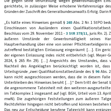
Die gegen seine Verurteilung wegen gewerbsmäßigen Eins
gerichtete, in zulässiger Weise erhobene Verfahrensrüge d
Gründen der Zuschrift des Generalbundesanwalts Erfolg. Darin fü
„Es hätte eines Hinweises gemäß §
265
Abs. 2 Nr. 1 StPO bed
Einschleusen von Ausländern einen Qualifikationstatbest
Beschluss vom 29. November 2011 -
3 StR 378/11
, juris Rn. 2)
äußeren Umstände der Gewerbsmäßigkeit seines Han
Hauptverhandlung über eine von seiner Pflichtverteidigerin 
zutreffend bestätigten Einlassung eingeräumt […]. Ein geric
der eigenen Einlassung indes nicht entbehrlich (vgl. Meyer-G
2024, § 265 Rn 29). […] Angesichts des Umstandes, dass
Nachteil des Angeklagten berücksichtigt worden ist, das
Urteilsgründe ‚zwei Qualifikationstatbestände des §
96
Abs. 2
kann nicht ausgeschlossen werden, dass die in diesem Fall
Unterbleiben des Hinweises beruht […].“ Dem tritt der Senat b
die angenommene Tateinheit mit den weiteren ausgeurteilten
im Tatkomplex 1 insgesamt auf (vgl. BGH, Urteil vom 13. Apri
mwN). Die zugehörigen Feststellungen zum äußeren Tatg
Rechtsfehler hingegen nicht betroffen und können bestehen 
Das neu zur Entscheidung berufene Tatgericht kann ergänzen