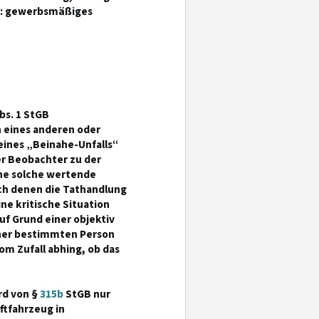
al: gewerbsmäßiges
bs. 1 StGB
 eines anderen oder
eines „Beinahe-Unfalls“
er Beobachter zu der
ine solche wertende
ch denen die Tathandlung
ne kritische Situation
uf Grund einer objektiv
einer bestimmten Person
om Zufall abhing, ob das
rd von §
315b
StGB nur
ftfahrzeug in