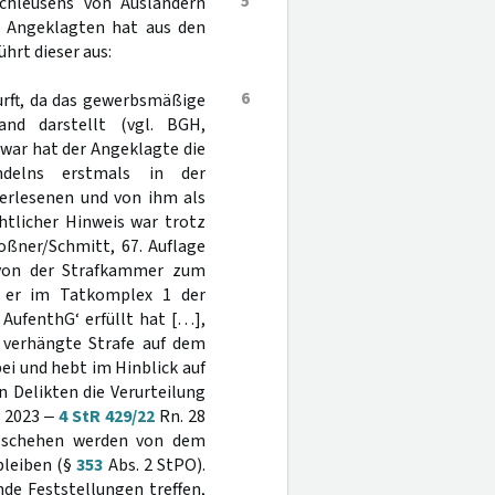
5
chleusens von Ausländern
es Angeklagten hat aus den
hrt dieser aus:
6
urft, da das gewerbsmäßige
and darstellt (vgl. BGH,
. Zwar hat der Angeklagte die
delns erstmals in der
verlesenen und von ihm als
htlicher Hinweis war trotz
oßner/Schmitt, 67. Auflage
 von der Strafkammer zum
s er im Tatkomplex 1 der
 AufenthG‘ erfüllt hat […],
e verhängte Strafe auf dem
ei und hebt im Hinblick auf
 Delikten die Verurteilung
l 2023 ‒
4 StR 429/22
Rn. 28
eschehen werden von dem
bleiben (§
353
Abs. 2 StPO).
de Feststellungen treffen,