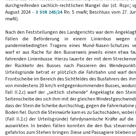
durchgreifenden sachlich-rechtlichen Mangel dar (st. Rspr.; 
August 2024 -
3 StR 245/24
Rn. 5 mwN; Beschluss vom 27. Jun
mwN).
Nach den Feststellungen des Landgerichts war dem Angeklag
Fällen die Beförderung in einem Linienbus wegen s
pandemiebedingten Tragens eines Mund-Nasen-Schutzes ve
warf er aus Rache für den Busverweis jeweils einen etwa f
fahrenden Linienbusse. Hierzu lauerte der mit dem Streckenve
der Rückkehr des Busses nach Passieren des Wendepunktes
Urteilsgründe betrat er plötzlich die Fahrbahn und warf de
Frontscheibe im Bereich des Sichtfeldes des Busfahrers des ih
von mindestens 20 km/h entgegenkommenden Busses, wodurch 
Fall II.2.c) warf der „seitlich stehende“ Angeklagte den Ste
Seitenscheibe des sich ihm mit der gleichen Mindestgeschwind
dass der Stein die Scheibe durchschlug, gegen die Fahrerkabine 
Boden fiel. Durch die Steinwürfe kam es zu Sachschäden, wobei 
(Fall II.2.c) der Urteilsgründe) fahrdynamische Kräfte auf d
auswirkten. In beiden Fällen konnten die den Bus steuernd
gefahrlos zum Stehen bringen. Diese und Passagiere blieben un