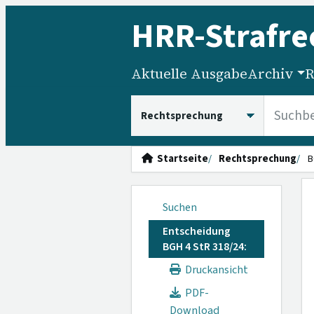
HRR
-Strafre
Aktuelle Ausgabe
Archiv
R
HRRS durchsuchen
Startseite
Rechtsprechung
B
Suchen
Entscheidung
BGH 4 StR 318/24:
Druckansicht
PDF-
Download