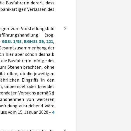
die Busfahrerin derart, dass
m panikartigen Verlassen des
5
ungen zum Vorstellungsbild
ührungshandlung (sog.
-
GSSt 1/93
,
BGHSt 39, 221
,
dem Gesamtzusammenhang der
ch hier aber schon deshalb
 die Busfahrerin infolge des
 zum Stehen brachten, ohne
bt offen, ob die jeweiligen
hrlichen Eingriffs in den
gen, unbeendet oder beendet
nbeendeten Versuchs gemäß §
standnehmen von weiteren
befreiung ausreichend wäre
luss vom 15. Januar 2020 -
4