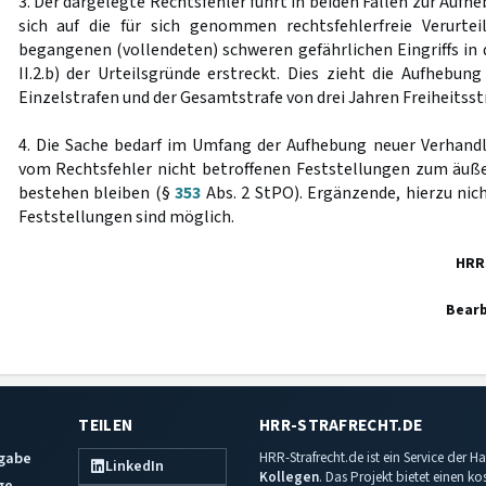
3. Der dargelegte Rechtsfehler führt in beiden Fällen zur Aufh
sich auf die für sich genommen rechtsfehlerfreie Verurtei
begangenen (vollendeten) schweren gefährlichen Eingriffs in 
II.2.b) der Urteilsgründe erstreckt. Dies zieht die Aufhebu
Einzelstrafen und der Gesamtstrafe von drei Jahren Freiheitsstr
4. Die Sache bedarf im Umfang der Aufhebung neuer Verhand
vom Rechtsfehler nicht betroffenen Feststellungen zum äu
bestehen bleiben (§
353
Abs. 2 StPO). Ergänzende, hierzu nic
Feststellungen sind möglich.
HRR
Bearb
TEILEN
HRR-STRAFRECHT.DE
sgabe
HRR-Strafrecht.de ist ein Service der
LinkedIn
Kollegen
. Das Projekt bietet einen k
ge