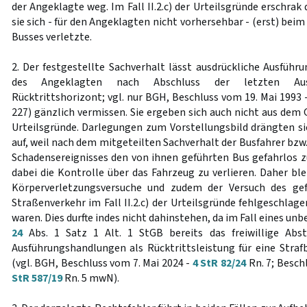
der Angeklagte weg. Im Fall II.2.c) der Urteilsgründe erschrak 
sie sich - für den Angeklagten nicht vorhersehbar - (erst) bei
Busses verletzte.
2. Der festgestellte Sachverhalt lässt ausdrückliche Ausführ
des Angeklagten nach Abschluss der letzten Ausf
Rücktrittshorizont; vgl. nur BGH, Beschluss vom 19. Mai 1993 
227) gänzlich vermissen. Sie ergeben sich auch nicht aus 
Urteilsgründe. Darlegungen zum Vorstellungsbild drängten si
auf, weil nach dem mitgeteilten Sachverhalt der Busfahrer bzw.
Schadensereignisses den von ihnen geführten Bus gefahrlos
dabei die Kontrolle über das Fahrzeug zu verlieren. Daher blei
Körperverletzungsversuche und zudem der Versuch des gefä
Straßenverkehr im Fall II.2.c) der Urteilsgründe fehlgeschla
waren. Dies durfte indes nicht dahinstehen, da im Fall eines u
24
Abs. 1 Satz 1 Alt. 1 StGB bereits das freiwillige Ab
Ausführungshandlungen als Rücktrittsleistung für eine Straf
(vgl. BGH, Beschluss vom 7. Mai 2024 -
4 StR 82/24
Rn. 7; Besch
StR 587/19
Rn. 5 mwN).