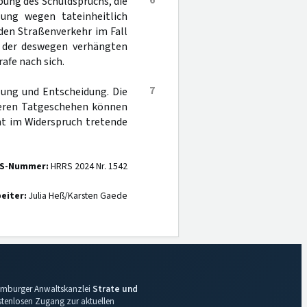
6
ebung des Schuldspruchs, die
lung wegen tateinheitlich
den Straßenverkehr im Fall
ng der deswegen verhängten
afe nach sich.
7
lung und Entscheidung. Die
ßeren Tatgeschehen können
ht im Widerspruch tretende
S-Nummer:
HRRS 2024 Nr. 1542
eiter:
Julia Heß/Karsten Gaede
 Hamburger Anwaltskanzlei
Strate und
ostenlosen Zugang zur aktuellen