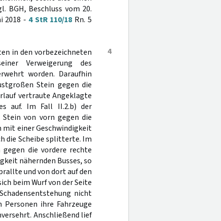
vgl. BGH, Beschluss vom 20.
i 2018 -
4 StR 110/18
Rn. 5
4
ten in den vorbezeichneten
einer Verweigerung des
rwehrt worden. Daraufhin
austgroßen Stein gegen die
rlauf vertraute Angeklagte
 auf. Im Fall II.2.b) der
n Stein von vorn gegen die
m mit einer Geschwindigkeit
die Scheibe splitterte. Im
in gegen die vordere rechte
igkeit nähernden Busses, so
prallte und von dort auf den
sich beim Wurf von der Seite
ie Schadensentstehung nicht
en Personen ihre Fahrzeuge
versehrt. Anschließend lief