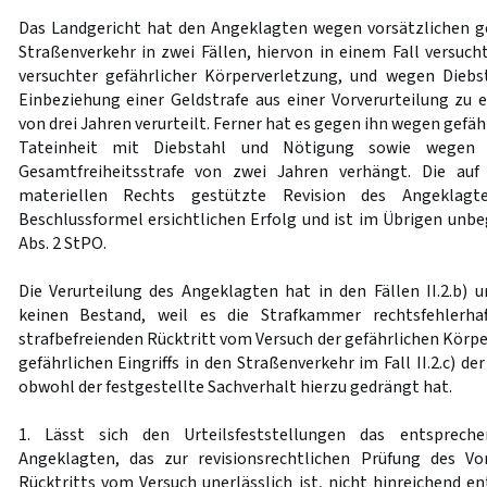
Das Landgericht hat den Angeklagten wegen vorsätzlichen gef
Straßenverkehr in zwei Fällen, hiervon in einem Fall versucht
versuchter gefährlicher Körperverletzung, und wegen Diebs
Einbeziehung einer Geldstrafe aus einer Vorverurteilung zu e
von drei Jahren verurteilt. Ferner hat es gegen ihn wegen gefä
Tateinheit mit Diebstahl und Nötigung sowie wegen 
Gesamtfreiheitsstrafe von zwei Jahren verhängt. Die auf
materiellen Rechts gestützte Revision des Angeklagt
Beschlussformel ersichtlichen Erfolg und ist im Übrigen unb
Abs. 2 StPO.
Die Verurteilung des Angeklagten hat in den Fällen II.2.b) un
keinen Bestand, weil es die Strafkammer rechtsfehlerhaf
strafbefreienden Rücktritt vom Versuch der gefährlichen Körp
gefährlichen Eingriffs in den Straßenverkehr im Fall II.2.c) de
obwohl der festgestellte Sachverhalt hierzu gedrängt hat.
1. Lässt sich den Urteilsfeststellungen das entspreche
Angeklagten, das zur revisionsrechtlichen Prüfung des Vor
Rücktritts vom Versuch unerlässlich ist, nicht hinreichend e