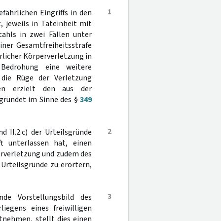
1
ährlichen Eingriffs in den
, jeweils in Tateinheit mit
tahls in zwei Fällen unter
iner Gesamtfreiheitsstrafe
hrlicher Körperverletzung in
Bedrohung eine weitere
 die Rüge der Verletzung
en erzielt den aus der
egründet im Sinne des §
349
2
d II.2.c) der Urteilsgründe
t unterlassen hat, einen
erverletzung und zudem des
r Urteilsgründe zu erörtern,
3
nde Vorstellungsbild des
liegens eines freiwilligen
ntnehmen, stellt dies einen