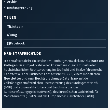
Archiv
Rechtsprechung
TEILEN
LinkedIn
Xing
Facebook
HRR-STRAFRECHT.DE
HRR-Strafrecht.de ist ein Service der Hamburger Anwaltskanzlei
Strate und
Kollegen
. Das Projekt bietet einen kostenlosen Zugang zur aktuellen
höchstrichterlichen Rechtsprechung im Strafrecht und Strafverfahrensrecht.
Es besteht aus der juristischen Fachzeitschrift
HRRS
, einem monatlichen
Newsletter
und einer
Rechtsprechungs-Datenbank
mit der
vollständigen strafrechtlichen Rechtsprechung des Bundesgerichtshofs
(BGH) und ausgewählter Urteile und Beschlüsse u.a. des
Bundesverfassungsgerichts (BVerfG), des Europäischen Gerichtshofs für
Menschenrechte (EGMR) und des Europäischen Gerichtshofs (EuGH).