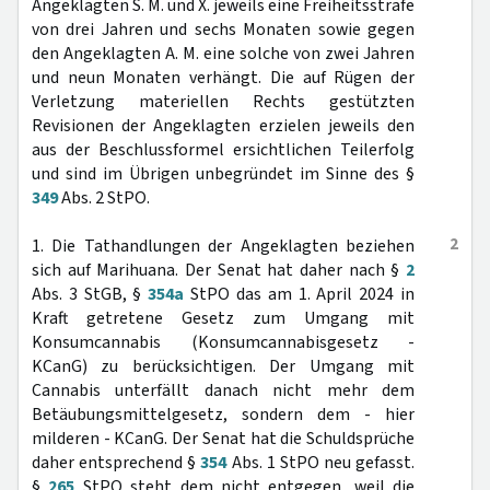
Angeklagten S. M. und X. jeweils eine Freiheitsstrafe
von drei Jahren und sechs Monaten sowie gegen
den Angeklagten A. M. eine solche von zwei Jahren
und neun Monaten verhängt. Die auf Rügen der
Verletzung materiellen Rechts gestützten
Revisionen der Angeklagten erzielen jeweils den
aus der Beschlussformel ersichtlichen Teilerfolg
und sind im Übrigen unbegründet im Sinne des §
349
Abs. 2 StPO.
2
1. Die Tathandlungen der Angeklagten beziehen
sich auf Marihuana. Der Senat hat daher nach §
2
Abs. 3 StGB, §
354a
StPO das am 1. April 2024 in
Kraft getretene Gesetz zum Umgang mit
Konsumcannabis (Konsumcannabisgesetz -
KCanG) zu berücksichtigen. Der Umgang mit
Cannabis unterfällt danach nicht mehr dem
Betäubungsmittelgesetz, sondern dem - hier
milderen - KCanG. Der Senat hat die Schuldsprüche
daher entsprechend §
354
Abs. 1 StPO neu gefasst.
§
265
StPO steht dem nicht entgegen, weil die