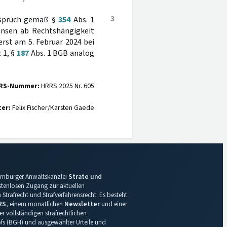
3
usspruch gemäß §
354
Abs. 1
insen ab Rechtshängigkeit
rst am 5. Februar 2024 bei
 1, §
187
Abs. 1 BGB analog
RS-Nummer:
HRRS 2025 Nr. 605
ter:
Felix Fischer/Karsten Gaede
 Hamburger Anwaltskanzlei
Strate und
ostenlosen Zugang zur aktuellen
Strafrecht und Strafverfahrensrecht. Es besteht
RS
, einem monatlichen
Newsletter
und einer
r vollständigen strafrechtlichen
s (BGH) und ausgewählter Urteile und