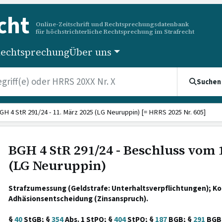
cht
Online-Zeitschrift und Rechtsprechungsdatenbank
für höchstrichterliche Rechtsprechung im Strafrecht
echtsprechung
Über uns
Suchen
GH 4 StR 291/24 - 11. März 2025 (LG Neuruppin) [= HRRS 2025 Nr. 605]
BGH 4 StR 291/24 - Beschluss vom 
(LG Neuruppin)
Strafzumessung (Geldstrafe: Unterhaltsverpflichtungen); Ko
Adhäsionsentscheidung (Zinsanspruch).
§
40
StGB; §
354
Abs. 1 StPO; §
404
StPO; §
187
BGB; §
291
BGB