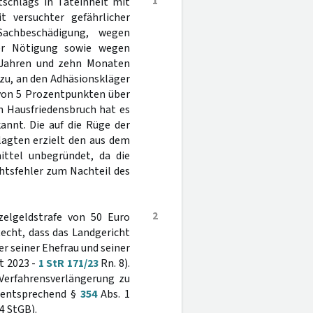
1
schlags in Tateinheit mit
t versuchter gefährlicher
achbeschädigung, wegen
ter Nötigung sowie wegen
i Jahren und zehn Monaten
dazu, an den Adhäsionskläger
von 5 Prozentpunkten über
n Hausfriedensbruch hat es
annt. Die auf die Rüge der
lagten erzielt den aus dem
mittel unbegründet, da die
htsfehler zum Nachteil des
2
nzelgeldstrafe von 50 Euro
echt, dass das Landgericht
r seiner Ehefrau und seiner
t 2023 -
1 StR 171/23
Rn. 8).
Verfahrensverlängerung zu
r entsprechend §
354
Abs. 1
4 StGB).