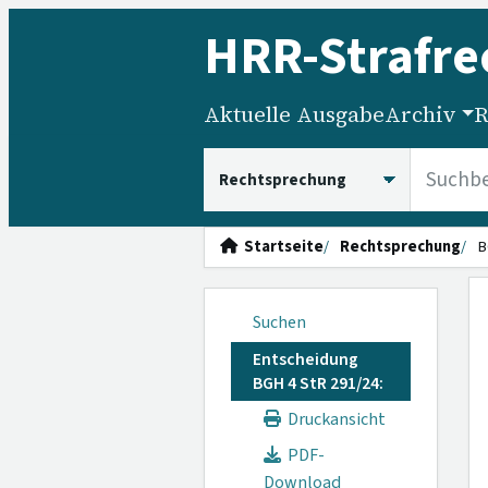
HRR
-Strafre
Aktuelle Ausgabe
Archiv
R
HRRS durchsuchen
Startseite
Rechtsprechung
B
Suchen
Entscheidung
BGH 4 StR 291/24:
Druckansicht
PDF-
Download