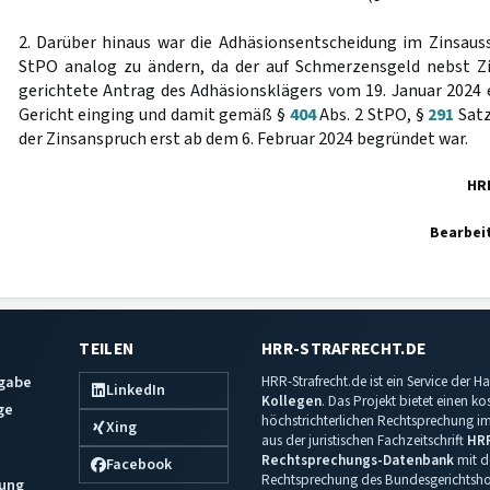
2. Darüber hinaus war die Adhäsionsentscheidung im Zinsa
StPO analog zu ändern, da der auf Schmerzensgeld nebst Z
gerichtete Antrag des Adhäsionsklägers vom 19. Januar 2024 e
Gericht einging und damit gemäß §
404
Abs. 2 StPO, §
291
Satz
der Zinsanspruch erst ab dem 6. Februar 2024 begründet war.
HR
Bearbei
TEILEN
HRR-STRAFRECHT.DE
sgabe
HRR-Strafrecht.de ist ein Service der
LinkedIn
Kollegen
. Das Projekt bietet einen k
ge
höchstrichterlichen Rechtsprechung im 
Xing
aus der juristischen Fachzeitschrift
HR
Rechtsprechungs-Datenbank
mit de
Facebook
Rechtsprechung des Bundesgerichtshof
ung