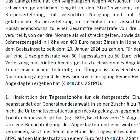
Das Landgericht hat den Angeklagten wegen versuchten Tot
schwerem gefährlichen Eingriff in den Straßenverkehr, mi
Körperverletzung, mit versuchter Nötigung und mit S
gefährlicher Körperverletzung in Tateinheit mit versuch
Hausfriedensbruchs zu einer Gesamtfreiheitsstrafe von dre
verurteilt, von der drei Monate als vollstreckt gelten, sowie 
Schmerzensgeld in Höhe von 400 Euro nebst Zinsen in Höhe 
dem Basiszinssatz seit dem 20. Januar 2024 zu zahlen. Für de
auf eine Einzelgeldstrafe von 60 Tagessätzen zu 50 Euro erk
Verletzung materiellen Rechts gestützte Revision des Angek
Tenor ersichtlichen Teilerfolg; im Übrigen ist das Rechts
Nachprüfung aufgrund der Revisionsrechtfertigung keinen Rec
Angeklagten ergeben hat (§
349
Abs. 2 StPO).
1. Hinsichtlich der Tagessatzhöhe für die festgesetzte Ei
beanstandet der Generalbundesanwalt in seiner Zuschrift zu R
nicht die Unterhaltsverpflichtungen des Angeklagten gegenübe
Tochter berücksichtigt hat (vgl. BGH, Beschluss vom 15. Augus
Um jede Benachteiligung des Angeklagten und eine weitere 
vermeiden, setzt der Senat die Höhe des Tagessatzes dahe
StPO auf den Mindestsatz von einem Euro fest (§
40
Abs. 2 Satz 