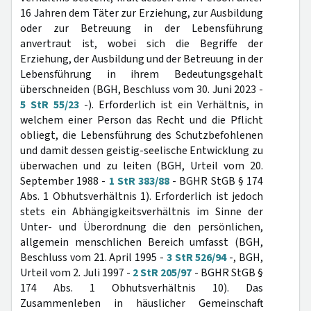
16 Jahren dem Täter zur Erziehung, zur Ausbildung
oder zur Betreuung in der Lebensführung
anvertraut ist, wobei sich die Begriffe der
Erziehung, der Ausbildung und der Betreuung in der
Lebensführung in ihrem Bedeutungsgehalt
überschneiden (BGH, Beschluss vom 30. Juni 2023 -
5 StR 55/23
-). Erforderlich ist ein Verhältnis, in
welchem einer Person das Recht und die Pflicht
obliegt, die Lebensführung des Schutzbefohlenen
und damit dessen geistig-seelische Entwicklung zu
überwachen und zu leiten (BGH, Urteil vom 20.
September 1988 -
1 StR 383/88
- BGHR StGB § 174
Abs. 1 Obhutsverhältnis 1). Erforderlich ist jedoch
stets ein Abhängigkeitsverhältnis im Sinne der
Unter- und Überordnung die den persönlichen,
allgemein menschlichen Bereich umfasst (BGH,
Beschluss vom 21. April 1995 -
3 StR 526/94
-, BGH,
Urteil vom 2. Juli 1997 -
2 StR 205/97
- BGHR StGB §
174 Abs. 1 Obhutsverhältnis 10). Das
Zusammenleben in häuslicher Gemeinschaft