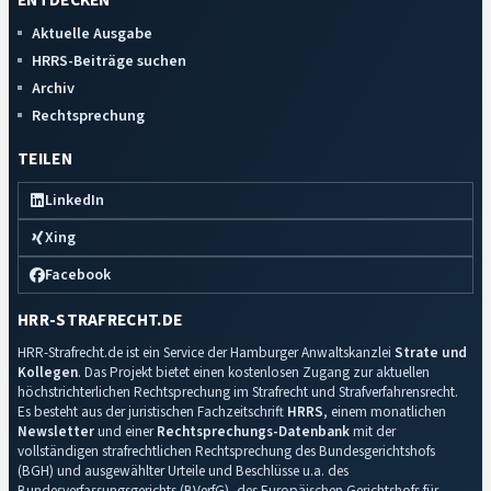
ENTDECKEN
Aktuelle Ausgabe
HRRS-Beiträge suchen
Archiv
Rechtsprechung
TEILEN
LinkedIn
Xing
Facebook
HRR-STRAFRECHT.DE
HRR-Strafrecht.de ist ein Service der Hamburger Anwaltskanzlei
Strate und
Kollegen
. Das Projekt bietet einen kostenlosen Zugang zur aktuellen
höchstrichterlichen Rechtsprechung im Strafrecht und Strafverfahrensrecht.
Es besteht aus der juristischen Fachzeitschrift
HRRS
, einem monatlichen
Newsletter
und einer
Rechtsprechungs-Datenbank
mit der
vollständigen strafrechtlichen Rechtsprechung des Bundesgerichtshofs
(BGH) und ausgewählter Urteile und Beschlüsse u.a. des
Bundesverfassungsgerichts (BVerfG), des Europäischen Gerichtshofs für