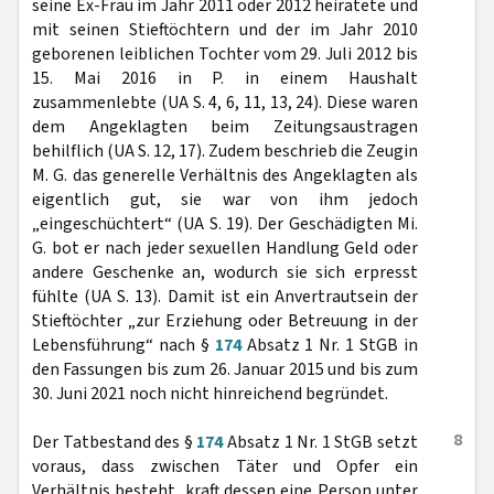
seine Ex-Frau im Jahr 2011 oder 2012 heiratete und
mit seinen Stieftöchtern und der im Jahr 2010
geborenen leiblichen Tochter vom 29. Juli 2012 bis
15. Mai 2016 in P. in einem Haushalt
zusammenlebte (UA S. 4, 6, 11, 13, 24). Diese waren
dem Angeklagten beim Zeitungsaustragen
behilflich (UA S. 12, 17). Zudem beschrieb die Zeugin
M. G. das generelle Verhältnis des Angeklagten als
eigentlich gut, sie war von ihm jedoch
„eingeschüchtert“ (UA S. 19). Der Geschädigten Mi.
G. bot er nach jeder sexuellen Handlung Geld oder
andere Geschenke an, wodurch sie sich erpresst
fühlte (UA S. 13). Damit ist ein Anvertrautsein der
Stieftöchter „zur Erziehung oder Betreuung in der
Lebensführung“ nach §
174
Absatz 1 Nr. 1 StGB in
den Fassungen bis zum 26. Januar 2015 und bis zum
30. Juni 2021 noch nicht hinreichend begründet.
8
Der Tatbestand des §
174
Absatz 1 Nr. 1 StGB setzt
voraus, dass zwischen Täter und Opfer ein
Verhältnis besteht, kraft dessen eine Person unter