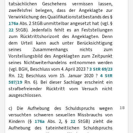
tatsächlichen Geschehens vermissen lassen,
zweifelsfrei belegen, dass der Angeklagte zur
Verwirklichung des Qualifikationstatbestands des §
176a
Abs. 2 StGB unmittelbar angesetzt hat (vgl. §
22
StGB). Jedenfalls fehlt es an Feststellungen
zum Rücktrittshorizont des Angeklagten. Denn
dem Urteil kann auch unter Berücksichtigung
seines Zusammenhangs nichts zum
Vorstellungsbild des Angeklagten zum Zeitpunkt
seines Nichtweiterhandelns entnommen werden
(vgl. BGH, Beschluss vom 4. April 2023 ?
3 StR 69/23
Rn. 12; Beschluss vom 15. Januar 2020 ?
4 StR
587/19
Rn. 6). Bei dieser Sachlage erscheint ein
strafbefreiender Rücktritt vom Versuch nicht
ausgeschlossen.
18
c) Die Aufhebung des Schuldspruchs wegen
versuchten schweren sexuellen Missbrauchs von
Kindern (§
176a
Abs. 2, §
22
StGB) zieht die
Aufhebung des tateinheitlichen Schuldspruchs