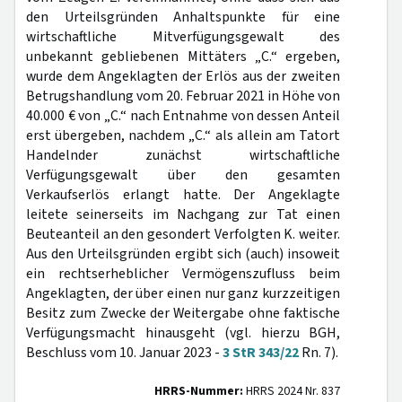
den Urteilsgründen Anhaltspunkte für eine
wirtschaftliche Mitverfügungsgewalt des
unbekannt gebliebenen Mittäters „C.“ ergeben,
wurde dem Angeklagten der Erlös aus der zweiten
Betrugshandlung vom 20. Februar 2021 in Höhe von
40.000 € von „C.“ nach Entnahme von dessen Anteil
erst übergeben, nachdem „C.“ als allein am Tatort
Handelnder zunächst wirtschaftliche
Verfügungsgewalt über den gesamten
Verkaufserlös erlangt hatte. Der Angeklagte
leitete seinerseits im Nachgang zur Tat einen
Beuteanteil an den gesondert Verfolgten K. weiter.
Aus den Urteilsgründen ergibt sich (auch) insoweit
ein rechtserheblicher Vermögenszufluss beim
Angeklagten, der über einen nur ganz kurzzeitigen
Besitz zum Zwecke der Weitergabe ohne faktische
Verfügungsmacht hinausgeht (vgl. hierzu BGH,
Beschluss vom 10. Januar 2023 -
3 StR 343/22
Rn. 7).
HRRS-Nummer:
HRRS 2024 Nr. 837