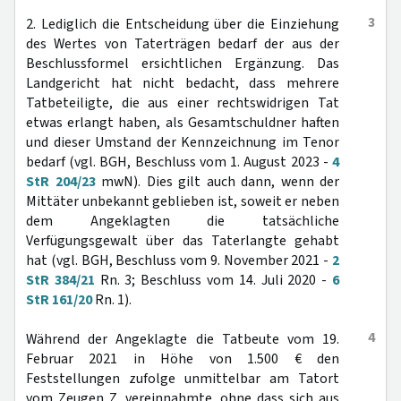
3
2. Lediglich die Entscheidung über die Einziehung
des Wertes von Taterträgen bedarf der aus der
Beschlussformel ersichtlichen Ergänzung. Das
Landgericht hat nicht bedacht, dass mehrere
Tatbeteiligte, die aus einer rechtswidrigen Tat
etwas erlangt haben, als Gesamtschuldner haften
und dieser Umstand der Kennzeichnung im Tenor
bedarf (vgl. BGH, Beschluss vom 1. August 2023 -
4
StR 204/23
mwN). Dies gilt auch dann, wenn der
Mittäter unbekannt geblieben ist, soweit er neben
dem Angeklagten die tatsächliche
Verfügungsgewalt über das Taterlangte gehabt
hat (vgl. BGH, Beschluss vom 9. November 2021 -
2
StR 384/21
Rn. 3; Beschluss vom 14. Juli 2020 -
6
StR 161/20
Rn. 1).
4
Während der Angeklagte die Tatbeute vom 19.
Februar 2021 in Höhe von 1.500 € den
Feststellungen zufolge unmittelbar am Tatort
vom Zeugen Z. vereinnahmte, ohne dass sich aus