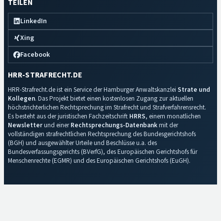
TEILEN
LinkedIn
Xing
Facebook
HRR-STRAFRECHT.DE
HRR-Strafrecht.de ist ein Service der Hamburger Anwaltskanzlei
Strate und
Kollegen
. Das Projekt bietet einen kostenlosen Zugang zur aktuellen
höchstrichterlichen Rechtsprechung im Strafrecht und Strafverfahrensrecht.
Es besteht aus der juristischen Fachzeitschrift
HRRS
, einem monatlichen
Newsletter
und einer
Rechtsprechungs-Datenbank
mit der
vollständigen strafrechtlichen Rechtsprechung des Bundesgerichtshofs
(BGH) und ausgewählter Urteile und Beschlüsse u.a. des
Bundesverfassungsgerichts (BVerfG), des Europäischen Gerichtshofs für
Menschenrechte (EGMR) und des Europäischen Gerichtshofs (EuGH).
Impressum
·
Datenschutz