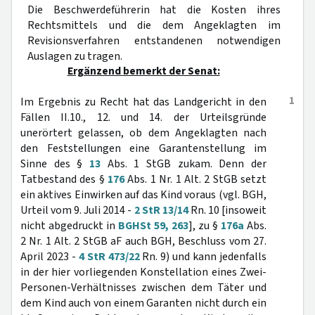
Die Beschwerdeführerin hat die Kosten ihres
Rechtsmittels und die dem Angeklagten im
Revisionsverfahren entstandenen notwendigen
Auslagen zu tragen.
Ergänzend bemerkt der Senat:
1
Im Ergebnis zu Recht hat das Landgericht in den
Fällen II.10., 12. und 14. der Urteilsgründe
unerörtert gelassen, ob dem Angeklagten nach
den Feststellungen eine Garantenstellung im
Sinne des §
13
Abs. 1 StGB zukam. Denn der
Tatbestand des §
176
Abs. 1 Nr. 1 Alt. 2 StGB setzt
ein aktives Einwirken auf das Kind voraus (vgl. BGH,
Urteil vom 9. Juli 2014 -
2 StR 13/14
Rn. 10 [insoweit
nicht abgedruckt in
BGHSt 59, 263
], zu §
176a
Abs.
2 Nr. 1 Alt. 2 StGB aF auch BGH, Beschluss vom 27.
April 2023 -
4 StR 473/22
Rn. 9) und kann jedenfalls
in der hier vorliegenden Konstellation eines Zwei-
Personen-Verhältnisses zwischen dem Täter und
dem Kind auch von einem Garanten nicht durch ein