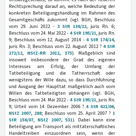
Rechtsprechung darauf an, welche Bedeutung der
konkreten Beteiligungshandlung im Rahmen des
Gesamtgeschäfts zukommt (vgl. BGH, Beschluss
vom 29. Juni 2022 -
3 StR 136/22
, juris Rn. 6;
Beschluss vom 24. Mai 2022 -
4 StR 195/21
, juris Rn.
9; Beschluss vom 12. August 2014 -
4 StR 174/14
,
juris Rn. 3; Beschluss vom 22. August 2012 ?
4 StR
272/12
,
NStZ-RR 2012, 375
). Maßgeblich sind
insoweit insbesondere der Grad des eigenen
Interesses am Erfolg, der Umfang der
Tatbeteiligung und die Tatherrschaft oder
wenigstens der Wille dazu, so dass Durchführung
und Ausgang der Haupttat maßgeblich auch vom
Willen des Tatbeteiligten abhängen (vgl. BGH,
Beschluss vom 24. Mai 2022 -
4 StR 195/21
, juris Rn.
9; Urteil vom 14. Dezember 2006 ?
4 StR 421/06
,
NStZ 2007, 288
; Beschluss vom 25. April 2007 ?
1
StR 156/07
,
NStZ 2007, 531
). Dabei kann eine
Beteiligung am Transport als mittäterschaftliches
Handeltreiben einzuordnen sein, wenn der