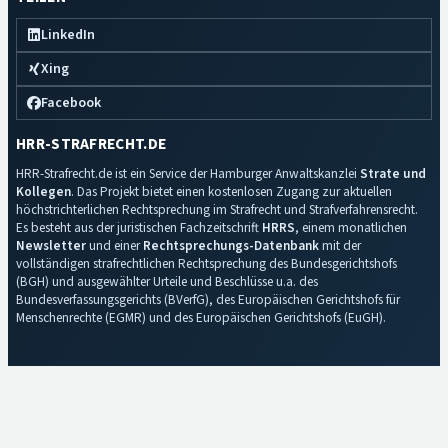
LinkedIn
Xing
Facebook
HRR-STRAFRECHT.DE
HRR-Strafrecht.de ist ein Service der Hamburger Anwaltskanzlei
Strate und
Kollegen
. Das Projekt bietet einen kostenlosen Zugang zur aktuellen
höchstrichterlichen Rechtsprechung im Strafrecht und Strafverfahrensrecht.
Es besteht aus der juristischen Fachzeitschrift
HRRS
, einem monatlichen
Newsletter
und einer
Rechtsprechungs-Datenbank
mit der
vollständigen strafrechtlichen Rechtsprechung des Bundesgerichtshofs
(BGH) und ausgewählter Urteile und Beschlüsse u.a. des
Bundesverfassungsgerichts (BVerfG), des Europäischen Gerichtshofs für
Menschenrechte (EGMR) und des Europäischen Gerichtshofs (EuGH).
Impressum
·
Datenschutz