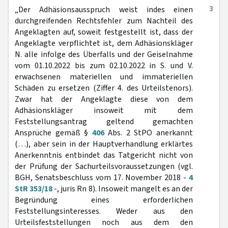
3
„Der Adhäsionsausspruch weist indes einen
durchgreifenden Rechtsfehler zum Nachteil des
Angeklagten auf, soweit festgestellt ist, dass der
Angeklagte verpflichtet ist, dem Adhäsionskläger
N. alle infolge des Überfalls und der Geiselnahme
vom 01.10.2022 bis zum 02.10.2022 in S. und V.
erwachsenen materiellen und immateriellen
Schäden zu ersetzen (Ziffer 4. des Urteilstenors).
Zwar hat der Angeklagte diese von dem
Adhäsionskläger insoweit mit dem
Feststellungsantrag geltend gemachten
Ansprüche gemäß §
406
Abs. 2 StPO anerkannt
(…), aber sein in der Hauptverhandlung erklärtes
Anerkenntnis entbindet das Tatgericht nicht von
der Prüfung der Sachurteilsvoraussetzungen (vgl.
BGH, Senatsbeschluss vom 17. November 2018 -
4
StR 353/18
-, juris Rn 8). Insoweit mangelt es an der
Begründung eines erforderlichen
Feststellungsinteresses. Weder aus den
Urteilsfeststellungen noch aus dem den