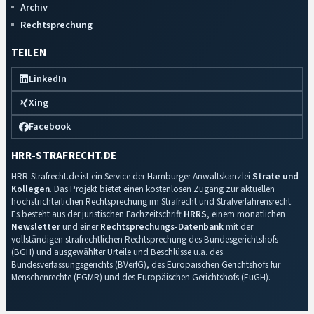
Archiv
Rechtsprechung
TEILEN
LinkedIn
Xing
Facebook
HRR-STRAFRECHT.DE
HRR-Strafrecht.de ist ein Service der Hamburger Anwaltskanzlei
Strate und
Kollegen
. Das Projekt bietet einen kostenlosen Zugang zur aktuellen
höchstrichterlichen Rechtsprechung im Strafrecht und Strafverfahrensrecht.
Es besteht aus der juristischen Fachzeitschrift
HRRS
, einem monatlichen
Newsletter
und einer
Rechtsprechungs-Datenbank
mit der
vollständigen strafrechtlichen Rechtsprechung des Bundesgerichtshofs
(BGH) und ausgewählter Urteile und Beschlüsse u.a. des
Bundesverfassungsgerichts (BVerfG), des Europäischen Gerichtshofs für
Menschenrechte (EGMR) und des Europäischen Gerichtshofs (EuGH).