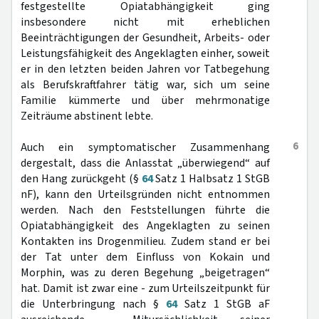
festgestellte Opiatabhängigkeit ging
insbesondere nicht mit erheblichen
Beeinträchtigungen der Gesundheit, Arbeits- oder
Leistungsfähigkeit des Angeklagten einher, soweit
er in den letzten beiden Jahren vor Tatbegehung
als Berufskraftfahrer tätig war, sich um seine
Familie kümmerte und über mehrmonatige
Zeiträume abstinent lebte.
6
Auch ein symptomatischer Zusammenhang
dergestalt, dass die Anlasstat „überwiegend“ auf
den Hang zurückgeht (§
64
Satz 1 Halbsatz 1 StGB
nF), kann den Urteilsgründen nicht entnommen
werden. Nach den Feststellungen führte die
Opiatabhängigkeit des Angeklagten zu seinen
Kontakten ins Drogenmilieu. Zudem stand er bei
der Tat unter dem Einfluss von Kokain und
Morphin, was zu deren Begehung „beigetragen“
hat. Damit ist zwar eine - zum Urteilszeitpunkt für
die Unterbringung nach §
64
Satz 1 StGB aF