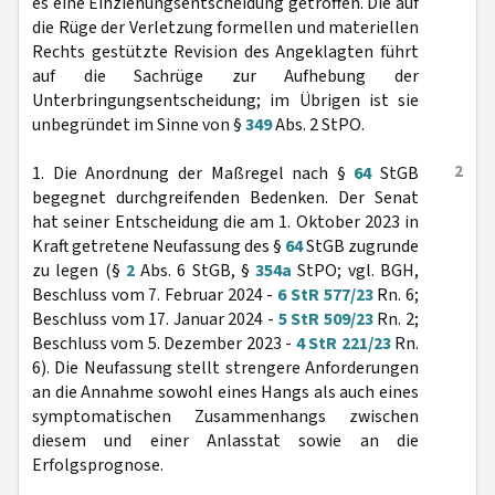
es eine Einziehungsentscheidung getroffen. Die auf
die Rüge der Verletzung formellen und materiellen
Rechts gestützte Revision des Angeklagten führt
auf die Sachrüge zur Aufhebung der
Unterbringungsentscheidung; im Übrigen ist sie
unbegründet im Sinne von §
349
Abs. 2 StPO.
2
1. Die Anordnung der Maßregel nach §
64
StGB
begegnet durchgreifenden Bedenken. Der Senat
hat seiner Entscheidung die am 1. Oktober 2023 in
Kraft getretene Neufassung des §
64
StGB zugrunde
zu legen (§
2
Abs. 6 StGB, §
354a
StPO; vgl. BGH,
Beschluss vom 7. Februar 2024 -
6 StR 577/23
Rn. 6;
Beschluss vom 17. Januar 2024 -
5 StR 509/23
Rn. 2;
Beschluss vom 5. Dezember 2023 -
4 StR 221/23
Rn.
6). Die Neufassung stellt strengere Anforderungen
an die Annahme sowohl eines Hangs als auch eines
symptomatischen Zusammenhangs zwischen
diesem und einer Anlasstat sowie an die
Erfolgsprognose.