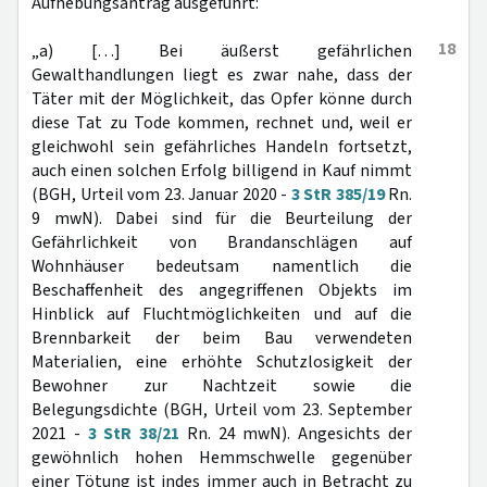
Aufhebungsantrag ausgeführt:
18
„a) […] Bei äußerst gefährlichen
Gewalthandlungen liegt es zwar nahe, dass der
Täter mit der Möglichkeit, das Opfer könne durch
diese Tat zu Tode kommen, rechnet und, weil er
gleichwohl sein gefährliches Handeln fortsetzt,
auch einen solchen Erfolg billigend in Kauf nimmt
(BGH, Urteil vom 23. Januar 2020 -
3 StR 385/19
Rn.
9 mwN). Dabei sind für die Beurteilung der
Gefährlichkeit von Brandanschlägen auf
Wohnhäuser bedeutsam namentlich die
Beschaffenheit des angegriffenen Objekts im
Hinblick auf Fluchtmöglichkeiten und auf die
Brennbarkeit der beim Bau verwendeten
Materialien, eine erhöhte Schutzlosigkeit der
Bewohner zur Nachtzeit sowie die
Belegungsdichte (BGH, Urteil vom 23. September
2021 -
3 StR 38/21
Rn. 24 mwN). Angesichts der
gewöhnlich hohen Hemmschwelle gegenüber
einer Tötung ist indes immer auch in Betracht zu