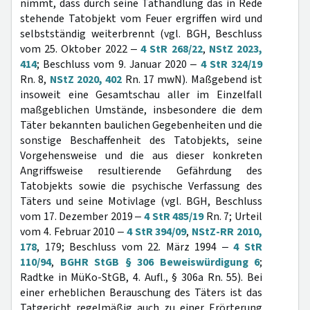
nimmt, dass durch seine Tathandlung das in Rede
stehende Tatobjekt vom Feuer ergriffen wird und
selbstständig weiterbrennt (vgl. BGH, Beschluss
vom 25. Oktober 2022 ‒
4 StR 268/22
,
NStZ 2023,
414
; Beschluss vom 9. Januar 2020 ‒
4 StR 324/19
Rn. 8,
NStZ 2020, 402
Rn. 17 mwN). Maßgebend ist
insoweit eine Gesamtschau aller im Einzelfall
maßgeblichen Umstände, insbesondere die dem
Täter bekannten baulichen Gegebenheiten und die
sonstige Beschaffenheit des Tatobjekts, seine
Vorgehensweise und die aus dieser konkreten
Angriffsweise resultierende Gefährdung des
Tatobjekts sowie die psychische Verfassung des
Täters und seine Motivlage (vgl. BGH, Beschluss
vom 17. Dezember 2019 ‒
4 StR 485/19
Rn. 7; Urteil
vom 4. Februar 2010 ‒
4 StR 394/09
,
NStZ-RR 2010,
178
, 179; Beschluss vom 22. März 1994 ‒
4 StR
110/94
,
BGHR StGB § 306 Beweiswürdigung 6
;
Radtke in MüKo-StGB, 4. Aufl., § 306a Rn. 55). Bei
einer erheblichen Berauschung des Täters ist das
Tatgericht regelmäßig auch zu einer Erörterung