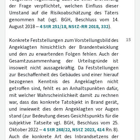
der Frage verpflichtet, welchen Einfluss dieser
Umstand auf die Risikoabschätzung des Täters
genommen hat (vgl. BGH, Beschluss vom 14.
August 2018 ‒
4 StR 251/18
,
NStZ-RR 2018, 332
).
15
Konkrete Feststellungen zum Vorstellungsbild des
Angeklagten hinsichtlich der Brandentwicklung
und den zu erwartenden Folgen fehlen. Auch der
Gesamtzusammenhang der Urteilsgründe ist
insoweit nicht aussagekräftig. Da Feststellungen
zur Beschaffenheit des Gebäudes und einer hierauf
bezogenen Kenntnis des Angeklagten nicht
getroffen sind, fehlt es an Anhaltspunkten dafür,
mit welcher Wahrscheinlichkeit damit zu rechnen
war, dass das konkrete Tatobjekt in Brand gerät,
und inwieweit dies dem Angeklagten vor Augen
stand (zur Bedeutung dieses Gesichtspunkts für die
subjektive Tatseite vgl. BGH, Beschluss vom 25.
Oktober 2022 ‒
4 StR 268/22
,
NStZ 2023, 414
Rn. 8).
Auch die konkrete Art des Inbrandsetzens der