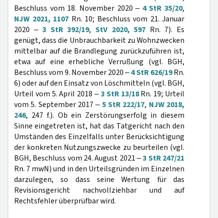
Beschluss vom 18. November 2020 ‒
4 StR 35/20
,
NJW 2021, 1107
Rn. 10; Beschluss vom 21. Januar
2020 ‒
3 StR 392/19
,
StV 2020, 597
Rn. 7). Es
genügt, dass die Unbrauchbarkeit zu Wohnzwecken
mittelbar auf die Brandlegung zurückzuführen ist,
etwa auf eine erhebliche Verrußung (vgl. BGH,
Beschluss vom 9. November 2020 ‒
4 StR 626/19
Rn.
6) oder auf den Einsatz von Löschmitteln (vgl. BGH,
Urteil vom 5. April 2018 ‒
3 StR 13/18
Rn. 19; Urteil
vom 5. September 2017 ‒
5 StR 222/17
,
NJW 2018,
246
, 247 f.). Ob ein Zerstörungserfolg in diesem
Sinne eingetreten ist, hat das Tatgericht nach den
Umständen des Einzelfalls unter Berücksichtigung
der konkreten Nutzungszwecke zu beurteilen (vgl.
BGH, Beschluss vom 24. August 2021 ‒
3 StR 247/21
Rn. 7 mwN) und in den Urteilsgründen im Einzelnen
darzulegen, so dass seine Wertung für das
Revisionsgericht nachvollziehbar und auf
Rechtsfehler überprüfbar wird.