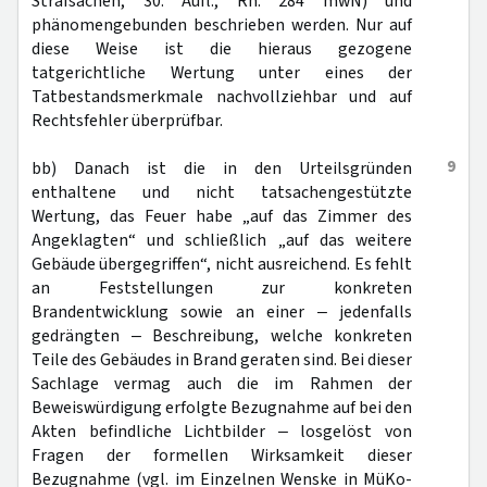
Strafsachen, 30. Aufl., Rn. 284 mwN) und
phänomengebunden beschrieben werden. Nur auf
diese Weise ist die hieraus gezogene
tatgerichtliche Wertung unter eines der
Tatbestandsmerkmale nachvollziehbar und auf
Rechtsfehler überprüfbar.
9
bb) Danach ist die in den Urteilsgründen
enthaltene und nicht tatsachengestützte
Wertung, das Feuer habe „auf das Zimmer des
Angeklagten“ und schließlich „auf das weitere
Gebäude übergegriffen“, nicht ausreichend. Es fehlt
an Feststellungen zur konkreten
Brandentwicklung sowie an einer ‒ jedenfalls
gedrängten ‒ Beschreibung, welche konkreten
Teile des Gebäudes in Brand geraten sind. Bei dieser
Sachlage vermag auch die im Rahmen der
Beweiswürdigung erfolgte Bezugnahme auf bei den
Akten befindliche Lichtbilder ‒ losgelöst von
Fragen der formellen Wirksamkeit dieser
Bezugnahme (vgl. im Einzelnen Wenske in MüKo-