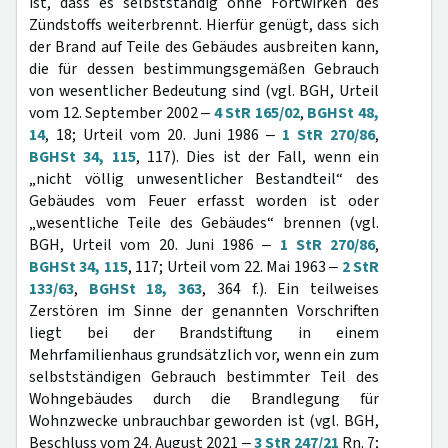
ist, dass es selbstständig ohne Fortwirken des
Zündstoffs weiterbrennt. Hierfür genügt, dass sich
der Brand auf Teile des Gebäudes ausbreiten kann,
die für dessen bestimmungsgemäßen Gebrauch
von wesentlicher Bedeutung sind (vgl. BGH, Urteil
vom 12. September 2002 ‒
4 StR 165/02
,
BGHSt 48,
14
, 18; Urteil vom 20. Juni 1986 ‒
1 StR 270/86
,
BGHSt 34, 115
, 117). Dies ist der Fall, wenn ein
„nicht völlig unwesentlicher Bestandteil“ des
Gebäudes vom Feuer erfasst worden ist oder
„wesentliche Teile des Gebäudes“ brennen (vgl.
BGH, Urteil vom 20. Juni 1986 ‒
1 StR 270/86
,
BGHSt 34, 115
, 117; Urteil vom 22. Mai 1963 ‒
2 StR
133/63
,
BGHSt 18, 363
, 364 f.). Ein teilweises
Zerstören im Sinne der genannten Vorschriften
liegt bei der Brandstiftung in einem
Mehrfamilienhaus grundsätzlich vor, wenn ein zum
selbstständigen Gebrauch bestimmter Teil des
Wohngebäudes durch die Brandlegung für
Wohnzwecke unbrauchbar geworden ist (vgl. BGH,
Beschluss vom 24. August 2021 ‒
3 StR 247/21
Rn. 7;