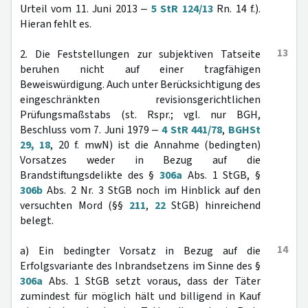
Urteil vom 11. Juni 2013 ‒
5 StR 124/13
Rn. 14 f.).
Hieran fehlt es.
13
2. Die Feststellungen zur subjektiven Tatseite
beruhen nicht auf einer tragfähigen
Beweiswürdigung. Auch unter Berücksichtigung des
eingeschränkten revisionsgerichtlichen
Prüfungsmaßstabs (st. Rspr.; vgl. nur BGH,
Beschluss vom 7. Juni 1979 ‒
4 StR 441/78
,
BGHSt
29, 18
, 20 f. mwN) ist die Annahme (bedingten)
Vorsatzes weder in Bezug auf die
Brandstiftungsdelikte des §
306a
Abs. 1 StGB, §
306b
Abs. 2 Nr. 3 StGB noch im Hinblick auf den
versuchten Mord (§§
211
,
22
StGB) hinreichend
belegt.
14
a) Ein bedingter Vorsatz in Bezug auf die
Erfolgsvariante des Inbrandsetzens im Sinne des §
306a
Abs. 1 StGB setzt voraus, dass der Täter
zumindest für möglich hält und billigend in Kauf