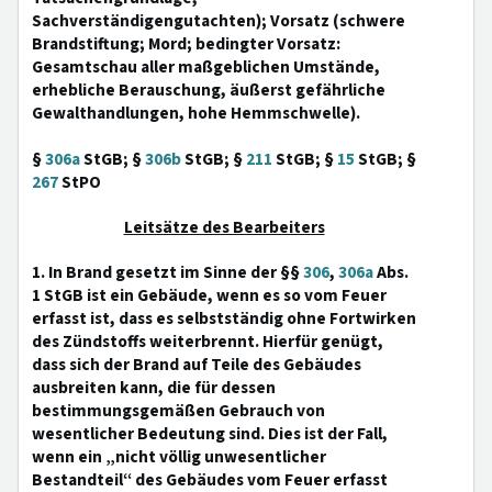
Sachverständigengutachten); Vorsatz (schwere
Brandstiftung; Mord; bedingter Vorsatz:
Gesamtschau aller maßgeblichen Umstände,
erhebliche Berauschung, äußerst gefährliche
Gewalthandlungen, hohe Hemmschwelle).
§
306a
StGB; §
306b
StGB; §
211
StGB; §
15
StGB; §
267
StPO
Leitsätze des Bearbeiters
1. In Brand gesetzt im Sinne der §§
306
,
306a
Abs.
1 StGB ist ein Gebäude, wenn es so vom Feuer
erfasst ist, dass es selbstständig ohne Fortwirken
des Zündstoffs weiterbrennt. Hierfür genügt,
dass sich der Brand auf Teile des Gebäudes
ausbreiten kann, die für dessen
bestimmungsgemäßen Gebrauch von
wesentlicher Bedeutung sind. Dies ist der Fall,
wenn ein „nicht völlig unwesentlicher
Bestandteil“ des Gebäudes vom Feuer erfasst