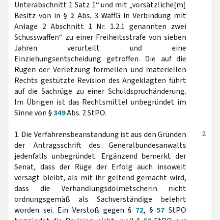
Unterabschnitt 1 Satz 1“ und mit „vorsätzliche[m]
Besitz von in §
2
Abs. 3 WaffG in Verbindung mit
Anlage 2 Abschnitt 1 Nr. 1.2.1 genannten zwei
Schusswaffen“ zu einer Freiheitsstrafe von sieben
Jahren verurteilt und eine
Einziehungsentscheidung getroffen. Die auf die
Rügen der Verletzung formellen und materiellen
Rechts gestützte Revision des Angeklagten führt
auf die Sachrüge zu einer Schuldspruchänderung.
Im Übrigen ist das Rechtsmittel unbegründet im
Sinne von §
349
Abs. 2 StPO.
2
1. Die Verfahrensbeanstandung ist aus den Gründen
der Antragsschrift des Generalbundesanwalts
jedenfalls unbegründet. Ergänzend bemerkt der
Senat, dass der Rüge der Erfolg auch insoweit
versagt bleibt, als mit ihr geltend gemacht wird,
dass die Verhandlungsdolmetscherin nicht
ordnungsgemäß als Sachverständige belehrt
worden sei. Ein Verstoß gegen §
72
, §
57
StPO