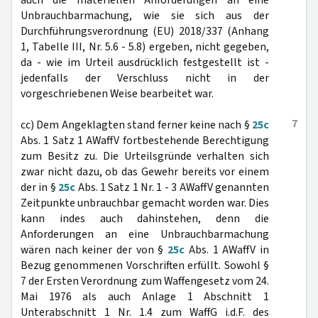
auch die materiellen Anforderungen an eine
Unbrauchbarmachung, wie sie sich aus der
Durchführungsverordnung (EU) 2018/337 (Anhang
1, Tabelle III, Nr. 5.6 - 5.8) ergeben, nicht gegeben,
da - wie im Urteil ausdrücklich festgestellt ist -
jedenfalls der Verschluss nicht in der
vorgeschriebenen Weise bearbeitet war.
7
cc) Dem Angeklagten stand ferner keine nach §
25c
Abs. 1 Satz 1 AWaffV fortbestehende Berechtigung
zum Besitz zu. Die Urteilsgründe verhalten sich
zwar nicht dazu, ob das Gewehr bereits vor einem
der in §
25c
Abs. 1 Satz 1 Nr. 1 - 3 AWaffV genannten
Zeitpunkte unbrauchbar gemacht worden war. Dies
kann indes auch dahinstehen, denn die
Anforderungen an eine Unbrauchbarmachung
wären nach keiner der von §
25c
Abs. 1 AWaffV in
Bezug genommenen Vorschriften erfüllt. Sowohl §
7 der Ersten Verordnung zum Waffengesetz vom 24.
Mai 1976 als auch Anlage 1 Abschnitt 1
Unterabschnitt 1 Nr. 1.4 zum WaffG i.d.F. des