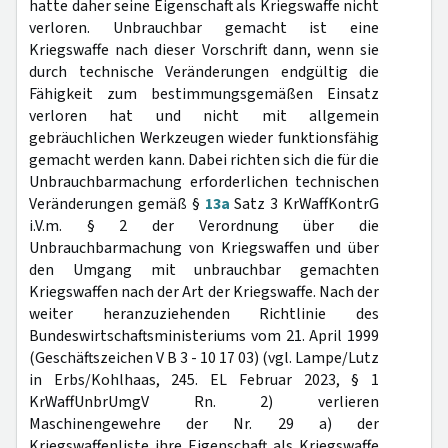
hatte daher seine Eigenschaft als Kriegswaffe nicht
verloren. Unbrauchbar gemacht ist eine
Kriegswaffe nach dieser Vorschrift dann, wenn sie
durch technische Veränderungen endgültig die
Fähigkeit zum bestimmungsgemäßen Einsatz
verloren hat und nicht mit allgemein
gebräuchlichen Werkzeugen wieder funktionsfähig
gemacht werden kann. Dabei richten sich die für die
Unbrauchbarmachung erforderlichen technischen
Veränderungen gemäß §
13a
Satz 3 KrWaffKontrG
i.V.m. § 2 der Verordnung über die
Unbrauchbarmachung von Kriegswaffen und über
den Umgang mit unbrauchbar gemachten
Kriegswaffen nach der Art der Kriegswaffe. Nach der
weiter heranzuziehenden Richtlinie des
Bundeswirtschaftsministeriums vom 21. April 1999
(Geschäftszeichen V B 3 - 10 17 03) (vgl. Lampe/Lutz
in Erbs/Kohlhaas, 245. EL Februar 2023, § 1
KrWaffUnbrUmgV Rn. 2) verlieren
Maschinengewehre der Nr. 29 a) der
Kriegswaffenliste ihre Eigenschaft als Kriegswaffe