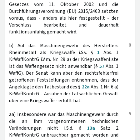
Gesetzes vom 11. Oktober 2002 und die
Durchführungsverordnung (EU) 2015/2403 setzten
voraus, dass - anders als hier festgestellt - der
Verschluss bearbeitet und dauerhaft
funktionsunfähig gemacht wird.
8
b) Auf das Maschinengewehr des Herstellers
Rheinmetall als Kriegswaffe i.S.v. §
1
Abs. 1
KrWaffKontrG i.V.m. Nr. 29 a) der Kriegswaffenliste
ist das Waffengesetz nicht anwendbar (§
57
Abs. 1
WaffG). Der Senat kann aber den rechtsfehlerfrei
getroffenen Feststellungen entnehmen, dass der
Angeklagte den Tatbestand des §
22a
Abs. 1 Nr. 6 a)
KrWaffKontrG - Ausüben der tatsächlichen Gewalt
über eine Kriegswaffe - erfüllt hat.
9
aa) Insbesondere war das Maschinengewehr durch
die an ihm vorgenommenen technischen
Veränderungen nicht i.S.d. §
13a
Satz 2
KrWaffKontrG unbrauchbar gemacht worden und