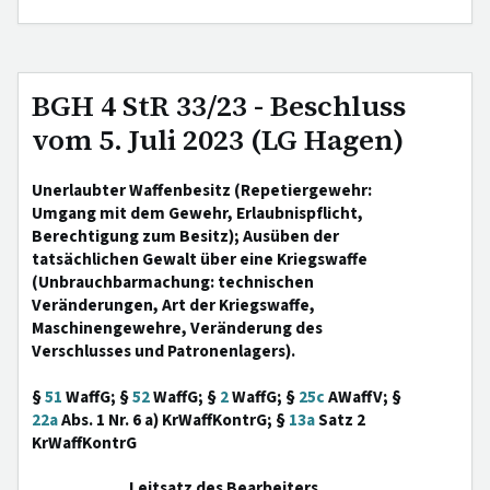
BGH 4 StR 33/23 - Beschluss
vom 5. Juli 2023 (LG Hagen)
Unerlaubter Waffenbesitz (Repetiergewehr:
Umgang mit dem Gewehr, Erlaubnispflicht,
Berechtigung zum Besitz); Ausüben der
tatsächlichen Gewalt über eine Kriegswaffe
(Unbrauchbarmachung: technischen
Veränderungen, Art der Kriegswaffe,
Maschinengewehre, Veränderung des
Verschlusses und Patronenlagers).
§
51
WaffG; §
52
WaffG; §
2
WaffG; §
25c
AWaffV; §
22a
Abs. 1 Nr. 6 a) KrWaffKontrG; §
13a
Satz 2
KrWaffKontrG
Leitsatz des Bearbeiters