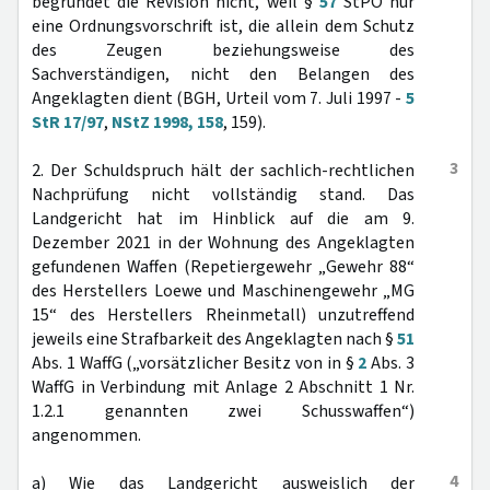
begründet die Revision nicht, weil §
57
StPO nur
eine Ordnungsvorschrift ist, die allein dem Schutz
des Zeugen beziehungsweise des
Sachverständigen, nicht den Belangen des
Angeklagten dient (BGH, Urteil vom 7. Juli 1997 -
5
StR 17/97
,
NStZ 1998, 158
, 159).
3
2. Der Schuldspruch hält der sachlich-rechtlichen
Nachprüfung nicht vollständig stand. Das
Landgericht hat im Hinblick auf die am 9.
Dezember 2021 in der Wohnung des Angeklagten
gefundenen Waffen (Repetiergewehr „Gewehr 88“
des Herstellers Loewe und Maschinengewehr „MG
15“ des Herstellers Rheinmetall) unzutreffend
jeweils eine Strafbarkeit des Angeklagten nach §
51
Abs. 1 WaffG („vorsätzlicher Besitz von in §
2
Abs. 3
WaffG in Verbindung mit Anlage 2 Abschnitt 1 Nr.
1.2.1 genannten zwei Schusswaffen“)
angenommen.
4
a) Wie das Landgericht ausweislich der