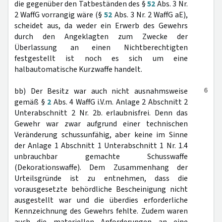
die gegenüber den Tatbeständen des §
52
Abs. 3 Nr.
2 WaffG vorrangig wäre (§
52
Abs. 3 Nr. 2 WaffG aE),
scheidet aus, da weder ein Erwerb des Gewehrs
durch den Angeklagten zum Zwecke der
Überlassung an einen Nichtberechtigten
festgestellt ist noch es sich um eine
halbautomatische Kurzwaffe handelt.
6
bb) Der Besitz war auch nicht ausnahmsweise
gemäß §
2
Abs. 4 WaffG i.V.m. Anlage 2 Abschnitt 2
Unterabschnitt 2 Nr. 2b. erlaubnisfrei. Denn das
Gewehr war zwar aufgrund einer technischen
Veränderung schussunfähig, aber keine im Sinne
der Anlage 1 Abschnitt 1 Unterabschnitt 1 Nr. 1.4
unbrauchbar gemachte Schusswaffe
(Dekorationswaffe). Dem Zusammenhang der
Urteilsgründe ist zu entnehmen, dass die
vorausgesetzte behördliche Bescheinigung nicht
ausgestellt war und die überdies erforderliche
Kennzeichnung des Gewehrs fehlte. Zudem waren