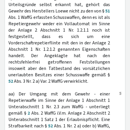
Urteilsgründe selbst erkannt hat, gehört das
Gewehr des Herstellers Loewe nicht zu den von §
51
Abs. 1 WaffG erfassten Schusswaffen, denn es ist als
Repetiergewehr weder ein Vollautomat im Sinne
der Anlage 2 Abschnitt 1 Nr. 1.2.1.1 noch ist
festgestellt, dass es sich um eine
Vorderschaftrepetierflinte mit den in der Anlage 2
Abschnitt 1 Nr. 1.2.1.2 genannten Eigenschaften
handelt. Der Angeklagte hat nach den
rechtsfehlerfrei getroffenen Feststellungen
insoweit aber den Tatbestand des vorsätzlichen
unerlaubten Besitzes einer Schusswaffe gemäß §
52
Abs. 3 Nr. 2 a) Var. 2 WaffG verwirklicht.
5
aa) Der Umgang mit dem Gewehr - einer
Repetierwaffe im Sinne der Anlage 1 Abschnitt 1
Unterabschnitt 1 Nr. 2.3 zum WaffG - unterliegt
gemäß §
2
Abs. 2 WaffG i.V.m. Anlage 2 Abschnitt 2
Unterabschnitt 1 Satz 1 der Erlaubnispflicht. Eine
Strafbarkeit nach §
52
Abs. 1 Nr. 2 a) oder b) WaffG,