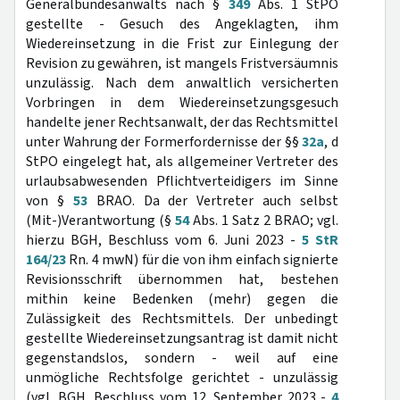
Generalbundesanwalts nach §
349
Abs. 1 StPO
gestellte - Gesuch des Angeklagten, ihm
Wiedereinsetzung in die Frist zur Einlegung der
Revision zu gewähren, ist mangels Fristversäumnis
unzulässig. Nach dem anwaltlich versicherten
Vorbringen in dem Wiedereinsetzungsgesuch
handelte jener Rechtsanwalt, der das Rechtsmittel
unter Wahrung der Formerfordernisse der §§
32a
, d
StPO eingelegt hat, als allgemeiner Vertreter des
urlaubsabwesenden Pflichtverteidigers im Sinne
von §
53
BRAO. Da der Vertreter auch selbst
(Mit-)Verantwortung (§
54
Abs. 1 Satz 2 BRAO; vgl.
hierzu BGH, Beschluss vom 6. Juni 2023 -
5 StR
164/23
Rn. 4 mwN) für die von ihm einfach signierte
Revisionsschrift übernommen hat, bestehen
mithin keine Bedenken (mehr) gegen die
Zulässigkeit des Rechtsmittels. Der unbedingt
gestellte Wiedereinsetzungsantrag ist damit nicht
gegenstandslos, sondern - weil auf eine
unmögliche Rechtsfolge gerichtet - unzulässig
(vgl. BGH, Beschluss vom 12. September 2023 -
4