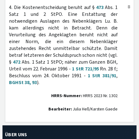
8
4. Die Kostenentscheidung beruht auf §
473
Abs. 1
Satz 1 und 2 StPO. Eine Erstattung der
notwendigen Auslagen des Nebenklägers Lu. B.
kam allerdings nicht in Betracht. Denn die
Verurteilung des Angeklagten beruht nicht auf
einer Norm, die ein diesem Nebenkläger
zustehendes Recht unmittelbar schützte. Damit
betraf letzteren der Schuldspruch schon nicht (vgl.
§
472
Abs. 1 Satz 1 StPO; näher zum Ganzen BGH,
Urteil vom 22. Februar 1996 -
1 StR 721/95
Rn. 28 f.;
Beschluss vom 24. Oktober 1991 -
1 StR 381/91
,
BGHSt 38, 93
).
HRRS-Nummer:
HRRS 2023 Nr. 1302
Bearbeiter:
Julia Heß/Karsten Gaede
ÜBER UNS