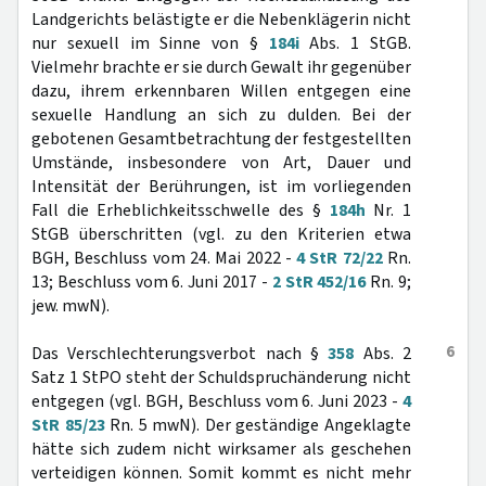
Landgerichts belästigte er die Nebenklägerin nicht
nur sexuell im Sinne von §
184i
Abs. 1 StGB.
Vielmehr brachte er sie durch Gewalt ihr gegenüber
dazu, ihrem erkennbaren Willen entgegen eine
sexuelle Handlung an sich zu dulden. Bei der
gebotenen Gesamtbetrachtung der festgestellten
Umstände, insbesondere von Art, Dauer und
Intensität der Berührungen, ist im vorliegenden
Fall die Erheblichkeitsschwelle des §
184h
Nr. 1
StGB überschritten (vgl. zu den Kriterien etwa
BGH, Beschluss vom 24. Mai 2022 -
4 StR 72/22
Rn.
13; Beschluss vom 6. Juni 2017 -
2 StR 452/16
Rn. 9;
jew. mwN).
6
Das Verschlechterungsverbot nach §
358
Abs. 2
Satz 1 StPO steht der Schuldspruchänderung nicht
entgegen (vgl. BGH, Beschluss vom 6. Juni 2023 -
4
StR 85/23
Rn. 5 mwN). Der geständige Angeklagte
hätte sich zudem nicht wirksamer als geschehen
verteidigen können. Somit kommt es nicht mehr