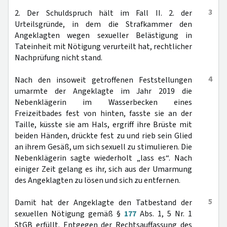
3
2. Der Schuldspruch hält im Fall II. 2. der
Urteilsgründe, in dem die Strafkammer den
Angeklagten wegen sexueller Belästigung in
Tateinheit mit Nötigung verurteilt hat, rechtlicher
Nachprüfung nicht stand.
4
Nach den insoweit getroffenen Feststellungen
umarmte der Angeklagte im Jahr 2019 die
Nebenklägerin im Wasserbecken eines
Freizeitbades fest von hinten, fasste sie an der
Taille, küsste sie am Hals, ergriff ihre Brüste mit
beiden Händen, drückte fest zu und rieb sein Glied
an ihrem Gesäß, um sich sexuell zu stimulieren. Die
Nebenklägerin sagte wiederholt „lass es“. Nach
einiger Zeit gelang es ihr, sich aus der Umarmung
des Angeklagten zu lösen und sich zu entfernen.
5
Damit hat der Angeklagte den Tatbestand der
sexuellen Nötigung gemäß §
177
Abs. 1, 5 Nr. 1
StGB erfüllt. Entgegen der Rechtsauffassung des