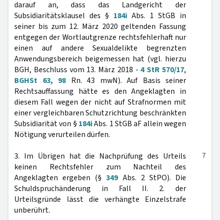
darauf an, dass das Landgericht der
Subsidiaritätsklausel des §
184i
Abs. 1 StGB in
seiner bis zum 12. März 2020 geltenden Fassung
entgegen der Wortlautgrenze rechtsfehlerhaft nur
einen auf andere Sexualdelikte begrenzten
Anwendungsbereich beigemessen hat (vgl. hierzu
BGH, Beschluss vom 13. März 2018 -
4 StR 570/17
,
BGHSt 63, 98
Rn. 43 mwN). Auf Basis seiner
Rechtsauffassung hätte es den Angeklagten in
diesem Fall wegen der nicht auf Strafnormen mit
einer vergleichbaren Schutzrichtung beschränkten
Subsidiarität von §
184i
Abs. 1 StGB aF allein wegen
Nötigung verurteilen dürfen.
7
3. Im Übrigen hat die Nachprüfung des Urteils
keinen Rechtsfehler zum Nachteil des
Angeklagten ergeben (§
349
Abs. 2 StPO). Die
Schuldspruchänderung in Fall II. 2. der
Urteilsgründe lässt die verhängte Einzelstrafe
unberührt.