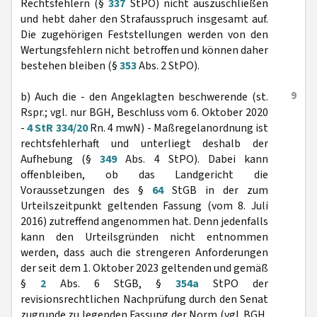
Rechtsfehlern (§
337
StPO) nicht auszuschließen
und hebt daher den Strafausspruch insgesamt auf.
Die zugehörigen Feststellungen werden von den
Wertungsfehlern nicht betroffen und können daher
bestehen bleiben (§
353
Abs. 2 StPO).
9
b) Auch die - den Angeklagten beschwerende (st.
Rspr.; vgl. nur BGH, Beschluss vom 6. Oktober 2020
-
4 StR 334/20
Rn. 4 mwN) - Maßregelanordnung ist
rechtsfehlerhaft und unterliegt deshalb der
Aufhebung (§
349
Abs. 4 StPO). Dabei kann
offenbleiben, ob das Landgericht die
Voraussetzungen des §
64
StGB in der zum
Urteilszeitpunkt geltenden Fassung (vom 8. Juli
2016) zutreffend angenommen hat. Denn jedenfalls
kann den Urteilsgründen nicht entnommen
werden, dass auch die strengeren Anforderungen
der seit dem 1. Oktober 2023 geltenden und gemäß
§
2
Abs. 6 StGB, §
354a
StPO der
revisionsrechtlichen Nachprüfung durch den Senat
zugrunde zu legenden Fassung der Norm (vgl. BGH,