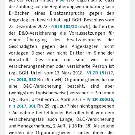
aus der Vorschrift des §
86
VVG folgen dürfte, dass
die Zahlung auf die Regulierungsvereinbarung kein
Erlöschen eines Ersatzanspruchs gegen den
Angeklagten bewirkt hat (vgl. BGH, Beschluss vom
22. Dezember 2022 -
4 StR 182/22
mwN), dürften bei
der D&O-Versicherung die Voraussetzungen für
einen Übergang des Ersatzanspruchs der
Geschädigten gegen den Angeklagten nicht
vorliegen. Dieser war nicht Dritter im Sinne der
Vorschrift. Dies kann nur sein, wer nicht
Versicherungsnehmer oder versicherte Person ist
(vgl. BGH, Urteil vom 13. März 2018 -
VI ZR 151/17
,
r+s 2018, 532
Rn. 19 mwN). Organmitglieder, für die
eine D&O-Versicherung besteht, sind aber
(wenigstens typischerweise) versicherte Personen
(vgl. BGH, Urteil vom 5. April 2017 -
IV ZR 360/15
,
r+s 2017, 301
Rn. 29; vgl. zur ? hier nicht gegebenen
? Ausnahme bei fehlender Betroffenheit von dem
Versicherungsfall auch Lange, D&O-Versicherung
und Managerhaftung, 2. Aufl., § 18 Rn. 38). Als solche
werden die Organmitglieder - unter ihnen der