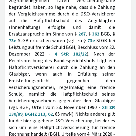
zugrundeliegenden Taten Versicherungsfälle
begründet haben, so läge nahe, dass die Zahlung
der Vergleichssumme durch die D&O-Versicherer
auf die Haftpflichtschuld des Angeklagten
(Innenhaftung) erfolgte und damit die
Ersatzansprüche im Sinne von §
267
, §
362
BGB, §
73e
StGB erloschen wären (vgl. zu §
73e
StGB bei
Leistung auf fremde Schuld BGH, Beschluss vom 22.
Dezember 2022 -
4 StR 182/22
). Nach der
Rechtsprechung des Bundesgerichtshofs tilgt ein
Haftpflichtversicherer durch die Zahlung an den
Gläubiger, wenn auch in Erfüllung seiner
Freistellungspflicht gegenüber dem
Versicherungsnehmer, regelmäßig eine fremde
Schuld, nämlich die Haftpflichtschuld seines
Versicherungsnehmers gegenüber dem Gläubiger
(vgl. BGH, Urteil vom 28. November 1990 -
XII ZR
130/89
,
BGHZ 113, 62
, 65 mwN). Nichts anderes gilt
für die hier gegebene D&O-Versicherung, bei der es
sich um eine Haftpflichtversicherung für fremde
Rechnung handelt (BGH, Urteile vom 4. März 2020 -