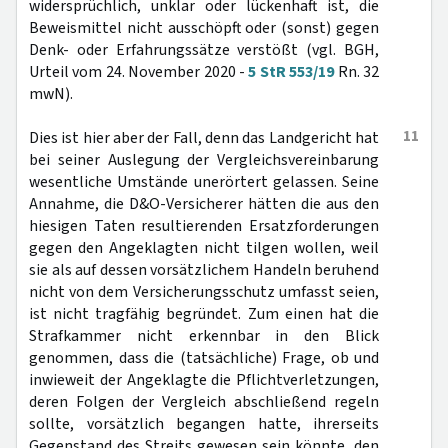
widersprüchlich, unklar oder lückenhaft ist, die
Beweismittel nicht ausschöpft oder (sonst) gegen
Denk- oder Erfahrungssätze verstößt (vgl. BGH,
Urteil vom 24. November 2020 -
5 StR 553/19
Rn. 32
mwN).
11
Dies ist hier aber der Fall, denn das Landgericht hat
bei seiner Auslegung der Vergleichsvereinbarung
wesentliche Umstände unerörtert gelassen. Seine
Annahme, die D&O-Versicherer hätten die aus den
hiesigen Taten resultierenden Ersatzforderungen
gegen den Angeklagten nicht tilgen wollen, weil
sie als auf dessen vorsätzlichem Handeln beruhend
nicht von dem Versicherungsschutz umfasst seien,
ist nicht tragfähig begründet. Zum einen hat die
Strafkammer nicht erkennbar in den Blick
genommen, dass die (tatsächliche) Frage, ob und
inwieweit der Angeklagte die Pflichtverletzungen,
deren Folgen der Vergleich abschließend regeln
sollte, vorsätzlich begangen hatte, ihrerseits
Gegenstand des Streits gewesen sein könnte, den