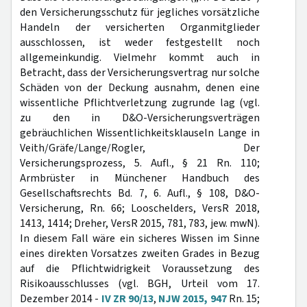
den Versicherungsschutz für jegliches vorsätzliche
Handeln der versicherten Organmitglieder
ausschlossen, ist weder festgestellt noch
allgemeinkundig. Vielmehr kommt auch in
Betracht, dass der Versicherungsvertrag nur solche
Schäden von der Deckung ausnahm, denen eine
wissentliche Pflichtverletzung zugrunde lag (vgl.
zu den in D&O-Versicherungsverträgen
gebräuchlichen Wissentlichkeitsklauseln Lange in
Veith/Gräfe/Lange/Rogler, Der
Versicherungsprozess, 5. Aufl., § 21 Rn. 110;
Armbrüster in Münchener Handbuch des
Gesellschaftsrechts Bd. 7, 6. Aufl., § 108, D&O-
Versicherung, Rn. 66; Looschelders, VersR 2018,
1413, 1414; Dreher, VersR 2015, 781, 783, jew. mwN).
In diesem Fall wäre ein sicheres Wissen im Sinne
eines direkten Vorsatzes zweiten Grades in Bezug
auf die Pflichtwidrigkeit Voraussetzung des
Risikoausschlusses (vgl. BGH, Urteil vom 17.
Dezember 2014 -
IV ZR 90/13
,
NJW 2015, 947
Rn. 15;