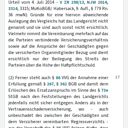
Urteil vom 4. Juli 2014 -
V ZR 298/13
,
NJW 2014,
3314
, 3315; MüKoBGB/ Habersack, 9. Aufl., § 779 Rn.
36 mwN). Gründe für eine hiervon abweichende
Auslegung des Vergleichs hat das Landgericht nicht
genannt und sie sind auch sonst nicht ersichtlich.
Vielmehr nimmt die Vereinbarung mehrfach auf das
die Parteien verbindende Versicherungsverhältnis
sowie auf die Ansprüche der Geschädigten gegen
die versicherten Organmitglieder Bezug und dient
ersichtlich nur der Beilegung des Streits der
Parteien über die Höhe der Haftpflichtschuld.
17
(2) Ferner steht auch §
86
VVG der Annahme einer
Erfüllung gemäß §
267
, §
362
BGB und damit dem
Erlöschen des Ersatzanspruchs im Sinne des §
73e
StGB nach den Feststellungen des Landgerichts
jedenfalls nicht sicher entgegen. Anders als in der
Vertrauensschadenversicherung, wo - auch
unbeschadet des zwischen der Geschädigten und
dem Versicherer vereinbarten Regressverzichts -