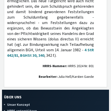
ermöglichen. Das neue Tatgericht wird auch nicht
gehindert sein, die zum Schuldspruch gehörenden
und damit bindend gewordenen Feststellungen
zum Schuldumfang gegebenenfalls -
widerspruchsfrei - um Feststellungen dazu zu
ergänzen, ob das Bewusstsein des Angeklagten
von der Pflichtwidrigkeit seines Handelns den Grad
eines sicheren Wissens (dolus directus II) erreicht
hat (vgl. zur Bindungswirkung nach Teilaufhebung
allgemein BGH, Urteil vom 14. Januar 1982 -
4 StR
642/81
,
BGHSt 30, 340
, 342 f.).
HRRS-Nummer:
HRRS 2024 Nr. 801
Bearbeiter:
Julia Heß/Karsten Gaede
ÜBER UNS
Unser Konzept
HRRS unterstützen