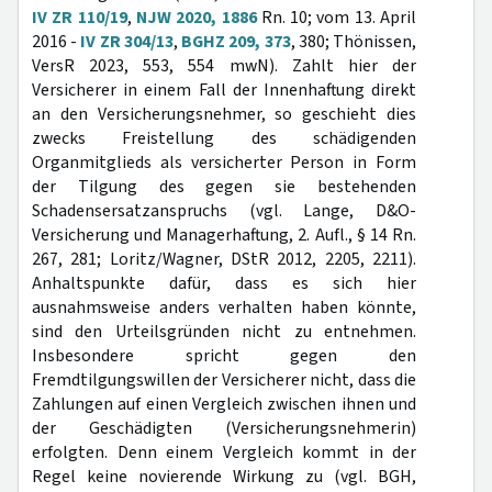
IV ZR 110/19
,
NJW 2020, 1886
Rn. 10; vom 13. April
2016 -
IV ZR 304/13
,
BGHZ 209, 373
, 380; Thönissen,
VersR 2023, 553, 554 mwN). Zahlt hier der
Versicherer in einem Fall der Innenhaftung direkt
an den Versicherungsnehmer, so geschieht dies
zwecks Freistellung des schädigenden
Organmitglieds als versicherter Person in Form
der Tilgung des gegen sie bestehenden
Schadensersatzanspruchs (vgl. Lange, D&O-
Versicherung und Managerhaftung, 2. Aufl., § 14 Rn.
267, 281; Loritz/Wagner, DStR 2012, 2205, 2211).
Anhaltspunkte dafür, dass es sich hier
ausnahmsweise anders verhalten haben könnte,
sind den Urteilsgründen nicht zu entnehmen.
Insbesondere spricht gegen den
Fremdtilgungswillen der Versicherer nicht, dass die
Zahlungen auf einen Vergleich zwischen ihnen und
der Geschädigten (Versicherungsnehmerin)
erfolgten. Denn einem Vergleich kommt in der
Regel keine novierende Wirkung zu (vgl. BGH,