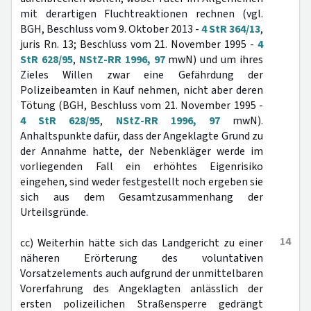
mit derartigen Fluchtreaktionen rechnen (vgl.
BGH, Beschluss vom 9. Oktober 2013 -
4 StR 364/13
,
juris Rn. 13; Beschluss vom 21. November 1995 -
4
StR 628/95
,
NStZ-RR 1996, 97
mwN) und um ihres
Zieles Willen zwar eine Gefährdung der
Polizeibeamten in Kauf nehmen, nicht aber deren
Tötung (BGH, Beschluss vom 21. November 1995 -
4 StR 628/95
,
NStZ-RR 1996, 97
mwN).
Anhaltspunkte dafür, dass der Angeklagte Grund zu
der Annahme hatte, der Nebenkläger werde im
vorliegenden Fall ein erhöhtes Eigenrisiko
eingehen, sind weder festgestellt noch ergeben sie
sich aus dem Gesamtzusammenhang der
Urteilsgründe.
14
cc) Weiterhin hätte sich das Landgericht zu einer
näheren Erörterung des voluntativen
Vorsatzelements auch aufgrund der unmittelbaren
Vorerfahrung des Angeklagten anlässlich der
ersten polizeilichen Straßensperre gedrängt