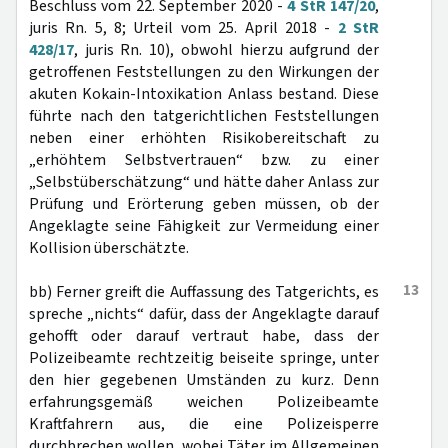
Beschluss vom 22. September 2020 -
4 StR 147/20
,
juris Rn. 5, 8; Urteil vom 25. April 2018 -
2 StR
428/17
, juris Rn. 10), obwohl hierzu aufgrund der
getroffenen Feststellungen zu den Wirkungen der
akuten Kokain-Intoxikation Anlass bestand. Diese
führte nach den tatgerichtlichen Feststellungen
neben einer erhöhten Risikobereitschaft zu
„erhöhtem Selbstvertrauen“ bzw. zu einer
„Selbstüberschätzung“ und hätte daher Anlass zur
Prüfung und Erörterung geben müssen, ob der
Angeklagte seine Fähigkeit zur Vermeidung einer
Kollision überschätzte.
13
bb) Ferner greift die Auffassung des Tatgerichts, es
spreche „nichts“ dafür, dass der Angeklagte darauf
gehofft oder darauf vertraut habe, dass der
Polizeibeamte rechtzeitig beiseite springe, unter
den hier gegebenen Umständen zu kurz. Denn
erfahrungsgemäß weichen Polizeibeamte
Kraftfahrern aus, die eine Polizeisperre
durchbrechen wollen, wobei Täter im Allgemeinen