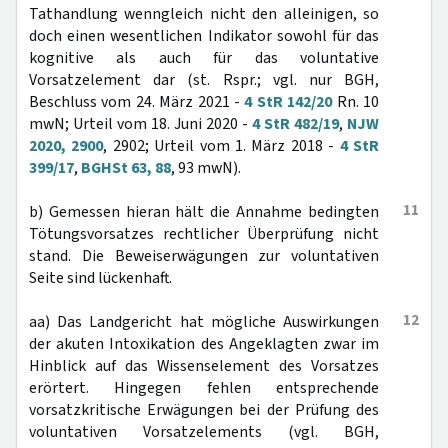
Tathandlung wenngleich nicht den alleinigen, so
doch einen wesentlichen Indikator sowohl für das
kognitive als auch für das voluntative
Vorsatzelement dar (st. Rspr.; vgl. nur BGH,
Beschluss vom 24. März 2021 -
4 StR 142/20
Rn. 10
mwN; Urteil vom 18. Juni 2020 -
4 StR 482/19
,
NJW
2020, 2900
, 2902; Urteil vom 1. März 2018 -
4 StR
399/17
,
BGHSt 63, 88
, 93 mwN).
11
b) Gemessen hieran hält die Annahme bedingten
Tötungsvorsatzes rechtlicher Überprüfung nicht
stand. Die Beweiserwägungen zur voluntativen
Seite sind lückenhaft.
12
aa) Das Landgericht hat mögliche Auswirkungen
der akuten Intoxikation des Angeklagten zwar im
Hinblick auf das Wissenselement des Vorsatzes
erörtert. Hingegen fehlen entsprechende
vorsatzkritische Erwägungen bei der Prüfung des
voluntativen Vorsatzelements (vgl. BGH,