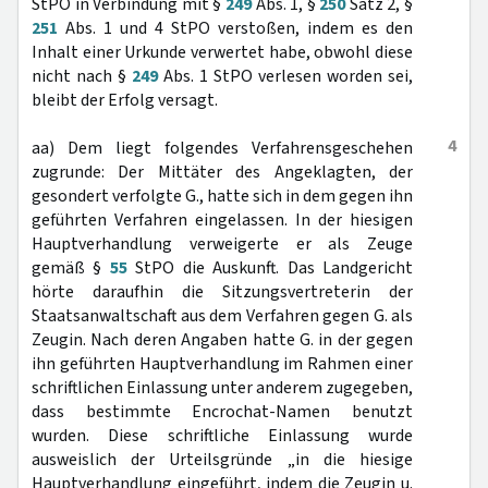
StPO in Verbindung mit §
249
Abs. 1, §
250
Satz 2, §
251
Abs. 1 und 4 StPO verstoßen, indem es den
Inhalt einer Urkunde verwertet habe, obwohl diese
nicht nach §
249
Abs. 1 StPO verlesen worden sei,
bleibt der Erfolg versagt.
4
aa) Dem liegt folgendes Verfahrensgeschehen
zugrunde: Der Mittäter des Angeklagten, der
gesondert verfolgte G., hatte sich in dem gegen ihn
geführten Verfahren eingelassen. In der hiesigen
Hauptverhandlung verweigerte er als Zeuge
gemäß §
55
StPO die Auskunft. Das Landgericht
hörte daraufhin die Sitzungsvertreterin der
Staatsanwaltschaft aus dem Verfahren gegen G. als
Zeugin. Nach deren Angaben hatte G. in der gegen
ihn geführten Hauptverhandlung im Rahmen einer
schriftlichen Einlassung unter anderem zugegeben,
dass bestimmte Encrochat-Namen benutzt
wurden. Diese schriftliche Einlassung wurde
ausweislich der Urteilsgründe „in die hiesige
Hauptverhandlung eingeführt, indem die Zeugin u.