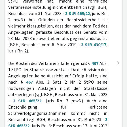
StPO verworfen hat, macht eine förmliche
Verfahrenseinstellung nicht entbehrlich (vgl. BGH,
Beschluss vom 31. Mai 2023 -
3 StR 465/22
, juris Rn.
2 mwN). Aus Gründen der Rechtssicherheit ist
vielmehr klarzustellen, dass der nach dem Tod des
Angeklagten gefasste Beschluss des Senats vom
23. Mai 2023 insoweit ebenfalls gegenstandslos ist
(BGH, Beschluss vom 6. März 2019 -
3 StR 430/17
,
juris Rn. 2).
3
Die Kosten des Verfahrens fallen gemäß §
467
Abs.
1 StPO der Staatskasse zur Last. Da die Revision des
Angeklagten keine Aussicht auf Erfolg hatte, sind
nach §
467
Abs. 3 Satz 2 Nr. 2 StPO seine
notwendigen Auslagen nicht der Staatskasse
aufzuerlegen (vgl. BGH, Beschluss vom 31. Mai 2023
-
3 StR 465/22
, juris Rn. 3 mwN). Auch eine
Entschädigung für erlittene
Strafverfolgungsmaßnahmen kommt nicht in
Betracht (vgl. BGH, Beschluss vom 31. Mai 2023 -
3
StR 465/22
, juris Rn. 3; Beschluss vom 13. Juni 2013