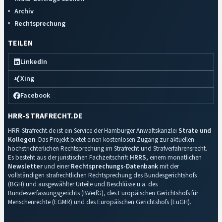
Archiv
Rechtsprechung
TEILEN
LinkedIn
Xing
Facebook
HRR-STRAFRECHT.DE
HRR-Strafrecht.de ist ein Service der Hamburger Anwaltskanzlei
Strate und
Kollegen
. Das Projekt bietet einen kostenlosen Zugang zur aktuellen
höchstrichterlichen Rechtsprechung im Strafrecht und Strafverfahrensrecht.
Es besteht aus der juristischen Fachzeitschrift
HRRS
, einem monatlichen
Newsletter
und einer
Rechtsprechungs-Datenbank
mit der
vollständigen strafrechtlichen Rechtsprechung des Bundesgerichtshofs
(BGH) und ausgewählter Urteile und Beschlüsse u.a. des
Bundesverfassungsgerichts (BVerfG), des Europäischen Gerichtshofs für
Menschenrechte (EGMR) und des Europäischen Gerichtshofs (EuGH).