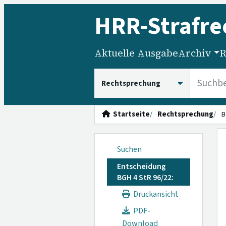
HRR
-Strafre
Aktuelle Ausgabe
Archiv
R
HRRS durchsuchen
Startseite
Rechtsprechung
B
Suchen
Entscheidung
BGH 4 StR 96/22:
Druckansicht
PDF-
Download