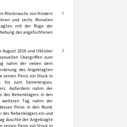
1
en Missbrauchs von Kindern
 Jahren und sechs Monaten
eklagten mit der Rüge der
ufhebung des angefochtenen
2
en August 2016 und Oktober
sexuellen Übergriffen zum
Tag nahm der neben dem
forderung des Angeklagten
 seinen Penis ein Stück in
t bis zum Samenerguss.
gers. Außerdem nahm der
is des Nebenklägers in den
m weiteren Tag nahm der
dessen Penis in den Mund.
er des Nebenklägers ein und
ag duschte der Angeklagte
 seinen Penis ein Stück in