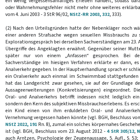
ein wenig vergessensanfälliges Erleben handelt, sodass da
oder Wahrnehmungsfehler nicht mehr ohne weiteres erklärbar
vom 4. Juni 2003 - 3 StR 96/02,
NStZ-RR 2003, 332
, 333).
(2) Nach den Urteilsgründen hatte der Nebenkläger noch wä
einer anderen Strafsache wegen sexuellen Missbrauchs zu
Explorationsgespräch bei derselben Sachverständigen am 23. A
Übergriffe des Angeklagten erwähnt. Gegenüber seiner Mutte
später nur von einem „Anfassen“ gesprochen. Bei der
Sachverständige im hiesigen Verfahren erklärte er dann, e
Analverkehr gegeben. In der Hauptverhandlung sprach er schli
ein Oralverkehr auch einmal im Schwimmbad stattgefunden
hat das Landgericht zwar gesehen, sie auf der Grundlage d
Aussageerweiterungen (Konkretisierungen) eingeordnet. D
Oral- und Analverkehrs betrifft indessen nicht lediglich ei
sondern den Kern des subjektiven Missbrauchserlebens. Es ersc
ein Kind einen von ihm erduldeten Oral- und Analverkehr
Vernehmung vergessen haben könnte (vgl. BGH, Beschluss vom 
NStZ 2022, 191
Rn. 8), zumal ein solches körpernahes Geschehe
ist (vgl. BGH, Beschluss vom 23. August 2012 -
4 StR 305/12
,
N
auch Arntzen, Psychologie der Zeugenaussage, 5. Aufl., S. 53