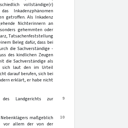
hiedlich vollständige(r)
“ das Inkadenzphänomen
en getroffen. Als Inkadenz
gehende Nichterinnern an
 besonders gehemmten oder
arz, Tatsachenfeststellung
 einem Beleg dafür, dass bei
urch die Sachverständige -
luss des kindlichen Zeugen
it die Sachverständige als
t sich laut den im Urteil
t darauf berufen, sich bei
ern erklärt, er habe nicht
9
des Landgerichts zur
10
s Nebenklägers maßgeblich
he vor allem der von der