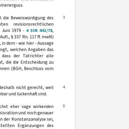
Samenerguss.
3
il die Beweiswürdigung des
en revisionsrechtlichen
. Juni 1979 -
4 StR 441/78
,
ufl., § 337 Rn. 117 ff. mwN)
in dem - wie hier - Aussage
ängt, welchen Angaben das
 dass der Tatrichter alle
, die die Entscheidung zu
önnen (BGH, Beschluss vom
4
eshalb nicht gerecht, weil
ar und lückenhaft sind.
5
ächst eher vage wirkenden
xploration und noch genauer
n der Konstanzanalyse sei,
stellten Ergänzungen des