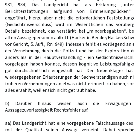
981, 984). Das Landgericht hat als Erklärung „untersc
Berichterstattungen aufgrund von Erinnerungslücken
angeführt, hierzu aber nicht die erforderlichen Feststellung
(Gedächtnisverschluss) wird im Wesentlichen das vorüber
Details bezeichnet, das verstärkt bei „minderbegabten“,
alten Aussagepersonen auftritt (Häcker in Bender/Häcker/Schw
vor Gericht, 5. Aufl., Rn. 949). Indessen fehlt es vorliegend an
der Vernehmung durch die Polizei und bei der Exploration d
anders als in der Hauptverhandlung - ein Gedächtnisversch
vorgelegen haben könnte, dessen kognitive Leistungsfähigke
gut durchschnittlich eingestuft hat. Der Nebenkläger ha
wiedergegebenen Erläuterungen der Sachverständigen auch nich
früheren Vernehmungen an etwas nicht erinnert zu haben, sond
alles erzählt, weil er sich nicht getraut habe.
b) Darüber hinaus weisen auch die Erwägungen 
Aussagezuverlässigkeit Rechtsfehler auf.
aa) Das Landgericht hat eine vorgegebene Falschaussage de
mit der Qualität seiner Aussage verneint. Dabei sprec