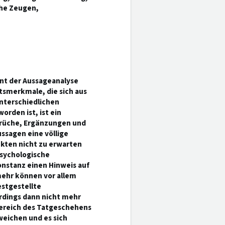
che Zeugen,
nt der Aussageanalyse
tsmerkmale, die sich aus
nterschiedlichen
rden ist, ist ein
prüche, Ergänzungen und
ssagen eine völlige
kten nicht zu erwarten
psychologische
konstanz einen Hinweis auf
mehr können vor allem
estgestellte
erdings dann nicht mehr
ereich des Tatgeschehens
eichen und es sich