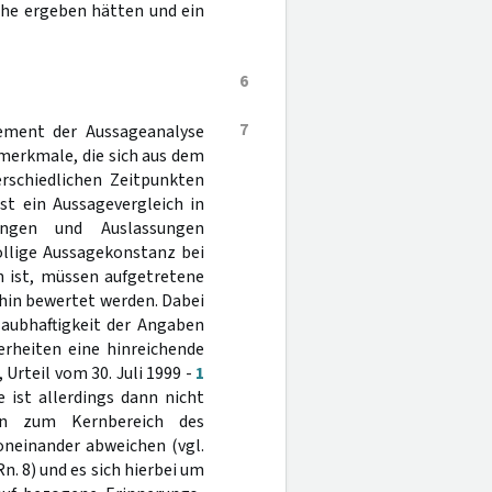
che ergeben hätten und ein
6
7
lement der Aussageanalyse
merkmale, die sich aus dem
rschiedlichen Zeitpunkten
st ein Aussagevergleich in
ungen und Auslassungen
öllige Aussagekonstanz bei
n ist, müssen aufgetretene
 hin bewertet werden. Dabei
laubhaftigkeit der Angaben
erheiten eine hinreichende
Urteil vom 30. Juli 1999 -
1
e ist allerdings dann nicht
on zum Kernbereich des
oneinander abweichen (vgl.
n. 8) und es sich hierbei um