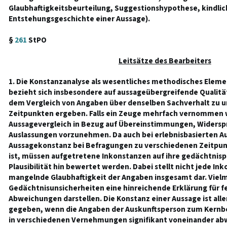
Glaubhaftigkeitsbeurteilung, Suggestionshypothese, kindli
Entstehungsgeschichte einer Aussage).
§
261
StPO
Leitsätze des Bearbeiters
1. Die Konstanzanalyse als wesentliches methodisches Eleme
bezieht sich insbesondere auf aussageübergreifende Qualitä
dem Vergleich von Angaben über denselben Sachverhalt zu u
Zeitpunkten ergeben. Falls ein Zeuge mehrfach vernommen wo
Aussagevergleich in Bezug auf Übereinstimmungen, Widers
Auslassungen vorzunehmen. Da auch bei erlebnisbasierten Au
Aussagekonstanz bei Befragungen zu verschiedenen Zeitpun
ist, müssen aufgetretene Inkonstanzen auf ihre gedächtnis
Plausibilität hin bewertet werden. Dabei stellt nicht jede In
mangelnde Glaubhaftigkeit der Angaben insgesamt dar. Viel
Gedächtnisunsicherheiten eine hinreichende Erklärung für f
Abweichungen darstellen. Die Konstanz einer Aussage ist all
gegeben, wenn die Angaben der Auskunftsperson zum Kernb
in verschiedenen Vernehmungen signifikant voneinander abw