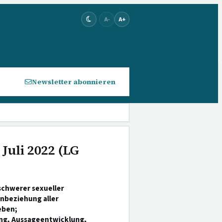
A-
A+
Newsletter abonnieren
Juli 2022 (LG
chwerer sexueller
inbeziehung aller
eben;
ng, Aussageentwicklung,