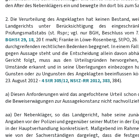
den After des Nebenklägers ein und bewegte ihn dort bis zum 
2. Die Verurteilung des Angeklagten hat keinen Bestand, we
Landgerichts unter Berücksichtigung des eingeschränkt
Prüfungsmaßstabs (st. Rspr.; vgl. nur BGH, Beschluss vom 7
BGHSt 29, 18
, 20 f. mwN; Franke in Löwe-Rosenberg, StPO, 26. A
durchgreifenden rechtlichen Bedenken begegnet. In einem Fall, 
gegen Aussage steht und die Entscheidung allein davon abh
Gericht folgt, muss aus den Urteilsgründen hervorgehen,
Umstände erkannt und in seine Überlegungen einbezogen hat
Gunsten oder zu Ungunsten des Angeklagten beeinflussen k
23. August 2012 -
4 StR 305/12
,
NStZ-RR 2012, 383
, 384).
a) Diesen Anforderungen wird das angefochtene Urteil schon d
die Beweiserwägungen zur Aussagekonstanz nicht nachvollziehb
aa) Der Nebenkläger, so das Landgericht, habe seine zun
Angaben vor der Polizei und gegenüber seiner Mutter in der E
in der Hauptverhandlung konkretisiert. Maßgebend im Rahme
wie von der Sachverständigen dargelegt, dass die festge