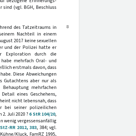
rauf bezogene Erinnerungs-
 sind (vgl. BGH, Beschluss
8
hrend des Tatzeitraums in
 seinem Nachteil in einem
ugust 2017 keine sexuellen
r und der Polizei hatte er
 Exploration durch die
s habe mehrfach Oral- und
eßlich erstmals davon, dass
 habe. Diese Abweichungen
es Gutachtens aber nur als
ie Behauptung mehrfachen
n Detail eines Geschehens,
heint nicht lebensnah, dass
 bei seiner polizeilichen
2. Juli 2020 ?
6 StR 104/20
,
n wenig vergessensanfällig
StZ-RR 2012, 383
, 384; vgl.
; Kühne/Kluck, FamRZ 1995,