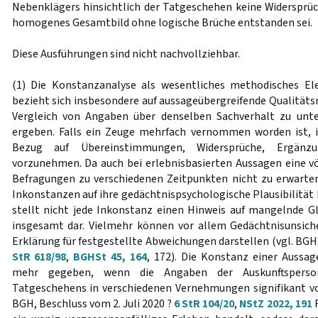
Nebenklägers hinsichtlich der Tatgeschehen keine Widersprü
homogenes Gesamtbild ohne logische Brüche entstanden sei.
Diese Ausführungen sind nicht nachvollziehbar.
(1) Die Konstanzanalyse als wesentliches methodisches E
bezieht sich insbesondere auf aussageübergreifende Qualitäts
Vergleich von Angaben über denselben Sachverhalt zu unte
ergeben. Falls ein Zeuge mehrfach vernommen worden ist, i
Bezug auf Übereinstimmungen, Widersprüche, Ergänz
vorzunehmen. Da auch bei erlebnisbasierten Aussagen eine v
Befragungen zu verschiedenen Zeitpunkten nicht zu erwarte
Inkonstanzen auf ihre gedächtnispsychologische Plausibilität
stellt nicht jede Inkonstanz einen Hinweis auf mangelnde G
insgesamt dar. Vielmehr können vor allem Gedächtnisunsich
Erklärung für festgestellte Abweichungen darstellen (vgl. BGH, 
StR 618/98
,
BGHSt 45, 164
, 172). Die Konstanz einer Aussag
mehr gegeben, wenn die Angaben der Auskunftspers
Tatgeschehens in verschiedenen Vernehmungen signifikant v
BGH, Beschluss vom 2. Juli 2020 ?
6 StR 104/20
,
NStZ 2022, 191
R