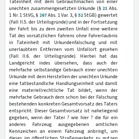
Tateinheit mit dem Gebrauchmachen von einer
unechten zusammengesetzten Urkunde (§
21
Abs.
1 Nr. 1 StVG, §
267
Abs. 1 Var. 3, §
52
StGB) gewertet
(Fall II.5. der Urteilsgründe) und in der Fortsetzung
der Fahrt bis zu dem zweiten Unfall eine weitere
Tat des vorsätzlichen Fahrens ohne Fahrerlaubnis
in Tateinheit mit Urkundenfälschung und mit
unerlaubtem Entfernen vom Unfallort gesehen
(Fall II.6. der Urteilsgründe). Hierbei hat das
Landgericht indes übersehen, dass auch der
mehrfache selbständige Gebrauch einer unechten
Urkunde mit dem Herstellen der unechten Urkunde
eine tatbestandliche Handlungseinheit und damit
eine materiellrechtliche Tat bildet, wenn der
mehrfache Gebrauch dem schon bei der Fälschung
bestehenden konkreten Gesamtvorsatz des Täters
entspricht. Dieser Gesamtvorsatz ist naheliegend
gegeben, wenn der Täter ? wie hier ? die für ein
anderes Fahrzeug ausgegebenen amtlichen
Kennzeichen an einem Fahrzeug anbringt, um
dieses im öffentlichen Straßenverkehr zu nutzen