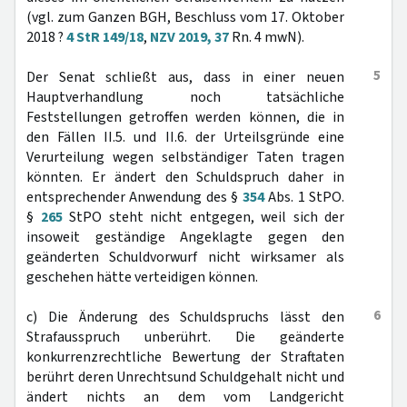
(vgl. zum Ganzen BGH, Beschluss vom 17. Oktober
2018 ?
4 StR 149/18
,
NZV 2019, 37
Rn. 4 mwN).
5
Der Senat schließt aus, dass in einer neuen
Hauptverhandlung noch tatsächliche
Feststellungen getroffen werden können, die in
den Fällen II.5. und II.6. der Urteilsgründe eine
Verurteilung wegen selbständiger Taten tragen
könnten. Er ändert den Schuldspruch daher in
entsprechender Anwendung des §
354
Abs. 1 StPO.
§
265
StPO steht nicht entgegen, weil sich der
insoweit geständige Angeklagte gegen den
geänderten Schuldvorwurf nicht wirksamer als
geschehen hätte verteidigen können.
6
c) Die Änderung des Schuldspruchs lässt den
Strafausspruch unberührt. Die geänderte
konkurrenzrechtliche Bewertung der Straftaten
berührt deren Unrechtsund Schuldgehalt nicht und
ändert nichts an dem vom Landgericht