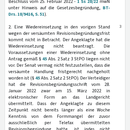
Beschluss vom 25. Februar 2022 -
1 Ss 28/22
mwN
unter Hinweis auf die Gesetzesbegründung,
BT-
Drs. 18/9416, S. 51
).
3
2. Eine Wiedereinsetzung in den vorigen Stand
wegen der versäumten Revisionsbegründungsfrist
kommt nicht in Betracht. Der Angeklagte hat die
Wiedereinsetzung nicht beantragt. Die
Voraussetzungen einer Wiedereinsetzung ohne
Antrag gemäß §
45
Abs. 2 Satz 3 StPO liegen nicht
vor. Der Senat vermag nicht festzustellen, dass die
versäumte Handlung fristgerecht nachgeholt
worden ist (§
45
Abs. 2 Satz 2 StPO). Der Verteidiger
hat die Revisionsbegründungsschrift vom 28.
Januar 2022 zwar am 15. März 2022 in
elektronischer Form an das Landgericht
übermittelt. Dass der Angeklagte zu diesem
Zeitpunkt nicht bereits länger als eine Woche
Kenntnis von dem Formmangel der zuvor
ausschließlich per Telefax übermittelten
Revisionsbegründung hatte, ist indes nicht