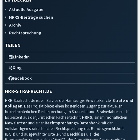
ENTDECKEN
Aktuelle Ausgabe
HRRS-Beiträge suchen
Archiv
Rechtsprechung
TEILEN
LinkedIn
Xing
Facebook
HRR-STRAFRECHT.DE
HRR-Strafrecht.de ist ein Service der Hamburger Anwaltskanzlei
Strate und
Kollegen
. Das Projekt bietet einen kostenlosen Zugang zur aktuellen
höchstrichterlichen Rechtsprechung im Strafrecht und Strafverfahrensrecht.
Es besteht aus der juristischen Fachzeitschrift
HRRS
, einem monatlichen
Newsletter
und einer
Rechtsprechungs-Datenbank
mit der
vollständigen strafrechtlichen Rechtsprechung des Bundesgerichtshofs
(BGH) und ausgewählter Urteile und Beschlüsse u.a. des
Bundesverfassungsgerichts (BVerfG), des Europäischen Gerichtshofs für