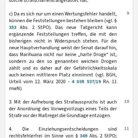
solche strafschärfend angelastet hat.
9
c) Da es sich nur um einen Wertungsfehler handelt,
können die Feststellungen bestehen bleiben (vgl. §
353
Abs. 2 StPO). Das neue Tatgericht kann
ergänzende Feststellungen treffen, die mit den
bisherigen nicht in Widerspruch stehen. Für die
neue Hauptverhandlung weist der Senat darauf hin,
dass Marihuana nicht nur keine „harte Droge“ ist,
sondern zu den so genannten weichen Drogen
zählt und es daher auf der Gefährlichkeitsskala
auch keinen mittleren Platz einnimmt (vgl. BGH,
Urteil vom 12. März 2020 -
4 StR 537/19
Rn. 11
mwN).
10
3. Mit der Aufhebung des Strafausspruchs ist auch
der Anordnung des Vorwegvollzugs eines Teils der
Strafe vor der Maßregel die Grundlage entzogen.
11
4. Die Einziehungsentscheidungen sind
rechtsfehlerfrei im Sinne von §
349
Abs. 2 StPO;