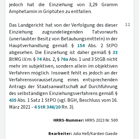
jedoch hat die Einziehung von 3,29 Gramm
Amphetamin in Griptüten zu entfallen.
12
Das Landgericht hat von der Verfolgung des dieser
Einziehung zugrundeliegenden Tatvorwurfs
(unerlaubter Besitz von Betäubungsmitteln) in der
Hauptverhandlung gemäß §
154
Abs. 2 StPO
abgesehen. Die Einziehung ist daher gemäß §
33
BtMG i.V.m. §
74
Abs. 2, §
76a
Abs. 1 und 3 StGB nicht
mehr im subjektiven, sondern allein im objektiven
Verfahren möglich. Insoweit fehlt es jedoch an der
Verfahrensvoraussetzung eines entsprechenden
Antrags der Staatsanwaltschaft auf Durchführung
des selbständigen Einziehungsverfahrens gemäß §
435
Abs. 1 Satz 1 StPO (vgl. BGH, Beschluss vom 16.
März 2021 -
4 StR 346/20
Rn. 3).
HRRS-Nummer:
HRRS 2023 Nr. 569
Bearbeiter:
Julia Heß/Karsten Gaede