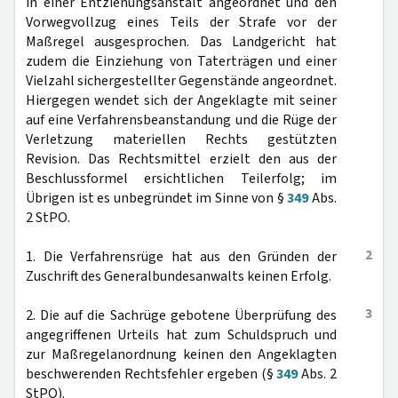
in einer Entziehungsanstalt angeordnet und den
Vorwegvollzug eines Teils der Strafe vor der
Maßregel ausgesprochen. Das Landgericht hat
zudem die Einziehung von Taterträgen und einer
Vielzahl sichergestellter Gegenstände angeordnet.
Hiergegen wendet sich der Angeklagte mit seiner
auf eine Verfahrensbeanstandung und die Rüge der
Verletzung materiellen Rechts gestützten
Revision. Das Rechtsmittel erzielt den aus der
Beschlussformel ersichtlichen Teilerfolg; im
Übrigen ist es unbegründet im Sinne von §
349
Abs.
2 StPO.
2
1. Die Verfahrensrüge hat aus den Gründen der
Zuschrift des Generalbundesanwalts keinen Erfolg.
3
2. Die auf die Sachrüge gebotene Überprüfung des
angegriffenen Urteils hat zum Schuldspruch und
zur Maßregelanordnung keinen den Angeklagten
beschwerenden Rechtsfehler ergeben (§
349
Abs. 2
StPO).