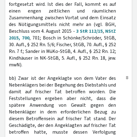
fortgesetzt wird. Ist dies der Fall, kommt es auf
einen engen zeitlichen und räumlichen
Zusammenhang zwischen Vortat und dem Einsatz
des Nötigungsmittels nicht mehr an (vgl. BGH,
Beschluss vom 4. August 2015 -
3 StR 112/15
,
NStZ
2015, 700
, 701; Bosch in Schönke/Schröder, StGB,
30. Aufl., § 252 Rn. 5/6; Fischer, StGB, 70. Aufl., § 252
Rn. 7 f.; Sander in MüKo-StGB, 4. Aufl., § 252 Rn. 12;
Kindhäuser in NK-StGB, 5. Aufl., § 252 Rn. 18, jew.
mwN).
8
bb) Zwar ist der Angeklagte von dem Vater des
Nebenklägers bei der Begehung des Diebstahls und
damit auf frischer Tat betroffen worden. Die
Feststellungen ergeben aber nicht, dass die
spätere Anwendung von Gewalt gegen den
Nebenkläger in dem erforderlichen Bezug zu
diesem Betroffensein auf frischer Tat stand. Der
Geschädigte, der den Angeklagten auf frischer Tat
betroffen hatte, musste dessen Verfolgung