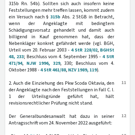
315b Rn. 54b). Sollten sich auch insofern keine
Feststellungen mehr treffen lassen, kommt zudem
ein Versuch nach §
315b
Abs. 2 StGB in Betracht,
wenn der Angeklagte mit bedingtem
Schädigungsvorsatz gehandelt und damit auch
billigend in Kauf genommen hat, dass der
Nebenkläger konkret gefährdet werde (vgl. BGH,
Urteil vom 20. Februar 2003 -
4 StR 228/02
,
BGHSt
48, 233
; Beschluss vom 4. September 1995 -
4 StR
471/94
,
NJW 1996, 329
, 330; Beschluss vom 4.
Oktober 1988 -
4 StR 461/88
,
NZV 1989, 119
).
11
2. Auch die Einziehung des Pkw Scoda Oktavia, den
der Angeklagte nach den Feststellungen in Fall C. I.
1 der Urteilsgründe geführt hat, hält
revisionsrechtlicher Prüfung nicht stand.
12
Der Generalbundesanwalt hat dazu in seiner
Antragsschrift vom 24. November 2022 ausgeführt: