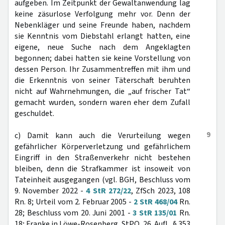
aufgeben. Im Zeitpunkt der Gewaltanwendung lag
keine zäsurlose Verfolgung mehr vor. Denn der
Nebenkläger und seine Freunde haben, nachdem
sie Kenntnis vom Diebstahl erlangt hatten, eine
eigene, neue Suche nach dem Angeklagten
begonnen; dabei hatten sie keine Vorstellung von
dessen Person. Ihr Zusammentreffen mit ihm und
die Erkenntnis von seiner Täterschaft beruhten
nicht auf Wahrnehmungen, die „auf frischer Tat“
gemacht wurden, sondern waren eher dem Zufall
geschuldet.
9
c) Damit kann auch die Verurteilung wegen
gefährlicher Körperverletzung und gefährlichem
Eingriff in den Straßenverkehr nicht bestehen
bleiben, denn die Strafkammer ist insoweit von
Tateinheit ausgegangen (vgl. BGH, Beschluss vom
9. November 2022 -
4 StR 272/22
, ZfSch 2023, 108
Rn. 8; Urteil vom 2. Februar 2005 -
2 StR 468/04
Rn.
28; Beschluss vom 20. Juni 2001 -
3 StR 135/01
Rn.
18; Franke in Löwe-Rosenberg, StPO, 26. Aufl., § 353