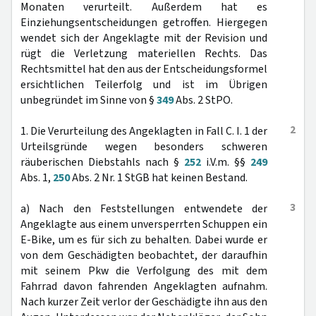
Monaten verurteilt. Außerdem hat es
Einziehungsentscheidungen getroffen. Hiergegen
wendet sich der Angeklagte mit der Revision und
rügt die Verletzung materiellen Rechts. Das
Rechtsmittel hat den aus der Entscheidungsformel
ersichtlichen Teilerfolg und ist im Übrigen
unbegründet im Sinne von §
349
Abs. 2 StPO.
2
1. Die Verurteilung des Angeklagten in Fall C. I. 1 der
Urteilsgründe wegen besonders schweren
räuberischen Diebstahls nach §
252
i.V.m. §§
249
Abs. 1,
250
Abs. 2 Nr. 1 StGB hat keinen Bestand.
3
a) Nach den Feststellungen entwendete der
Angeklagte aus einem unversperrten Schuppen ein
E-Bike, um es für sich zu behalten. Dabei wurde er
von dem Geschädigten beobachtet, der daraufhin
mit seinem Pkw die Verfolgung des mit dem
Fahrrad davon fahrenden Angeklagten aufnahm.
Nach kurzer Zeit verlor der Geschädigte ihn aus den