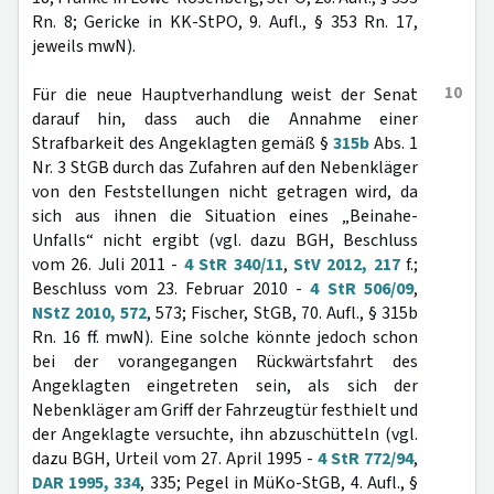
Rn. 8; Gericke in KK-StPO, 9. Aufl., § 353 Rn. 17,
jeweils mwN).
10
Für die neue Hauptverhandlung weist der Senat
darauf hin, dass auch die Annahme einer
Strafbarkeit des Angeklagten gemäß §
315b
Abs. 1
Nr. 3 StGB durch das Zufahren auf den Nebenkläger
von den Feststellungen nicht getragen wird, da
sich aus ihnen die Situation eines „Beinahe-
Unfalls“ nicht ergibt (vgl. dazu BGH, Beschluss
vom 26. Juli 2011 -
4 StR 340/11
,
StV 2012, 217
f.;
Beschluss vom 23. Februar 2010 -
4 StR 506/09
,
NStZ 2010, 572
, 573; Fischer, StGB, 70. Aufl., § 315b
Rn. 16 ff. mwN). Eine solche könnte jedoch schon
bei der vorangegangen Rückwärtsfahrt des
Angeklagten eingetreten sein, als sich der
Nebenkläger am Griff der Fahrzeugtür festhielt und
der Angeklagte versuchte, ihn abzuschütteln (vgl.
dazu BGH, Urteil vom 27. April 1995 -
4 StR 772/94
,
DAR 1995, 334
, 335; Pegel in MüKo-StGB, 4. Aufl., §