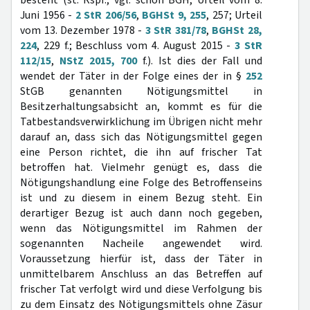
besteht (st. Rspr.; vgl. schon BGH, Urteil vom 8.
Juni 1956 -
2 StR 206/56
,
BGHSt 9, 255
, 257; Urteil
vom 13. Dezember 1978 -
3 StR 381/78
,
BGHSt 28,
224
, 229 f.; Beschluss vom 4. August 2015 -
3 StR
112/15
,
NStZ 2015, 700
f.). Ist dies der Fall und
wendet der Täter in der Folge eines der in §
252
StGB genannten Nötigungsmittel in
Besitzerhaltungsabsicht an, kommt es für die
Tatbestandsverwirklichung im Übrigen nicht mehr
darauf an, dass sich das Nötigungsmittel gegen
eine Person richtet, die ihn auf frischer Tat
betroffen hat. Vielmehr genügt es, dass die
Nötigungshandlung eine Folge des Betroffenseins
ist und zu diesem in einem Bezug steht. Ein
derartiger Bezug ist auch dann noch gegeben,
wenn das Nötigungsmittel im Rahmen der
sogenannten Nacheile angewendet wird.
Voraussetzung hierfür ist, dass der Täter in
unmittelbarem Anschluss an das Betreffen auf
frischer Tat verfolgt wird und diese Verfolgung bis
zu dem Einsatz des Nötigungsmittels ohne Zäsur