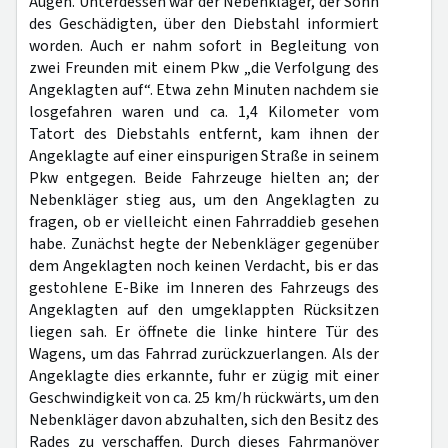
Augen. Unterdessen war der Nebenkläger, der Sohn
des Geschädigten, über den Diebstahl informiert
worden. Auch er nahm sofort in Begleitung von
zwei Freunden mit einem Pkw „die Verfolgung des
Angeklagten auf“. Etwa zehn Minuten nachdem sie
losgefahren waren und ca. 1,4 Kilometer vom
Tatort des Diebstahls entfernt, kam ihnen der
Angeklagte auf einer einspurigen Straße in seinem
Pkw entgegen. Beide Fahrzeuge hielten an; der
Nebenkläger stieg aus, um den Angeklagten zu
fragen, ob er vielleicht einen Fahrraddieb gesehen
habe. Zunächst hegte der Nebenkläger gegenüber
dem Angeklagten noch keinen Verdacht, bis er das
gestohlene E-Bike im Inneren des Fahrzeugs des
Angeklagten auf den umgeklappten Rücksitzen
liegen sah. Er öffnete die linke hintere Tür des
Wagens, um das Fahrrad zurückzuerlangen. Als der
Angeklagte dies erkannte, fuhr er zügig mit einer
Geschwindigkeit von ca. 25 km/h rückwärts, um den
Nebenkläger davon abzuhalten, sich den Besitz des
Rades zu verschaffen. Durch dieses Fahrmanöver