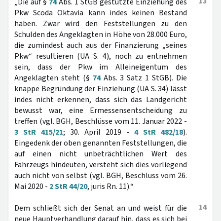
13
„Die auf §
74
Abs. 1 StGB gestützte Einziehung des
Pkw Scoda Oktavia kann indes keinen Bestand
haben. Zwar wird den Feststellungen zu den
Schulden des Angeklagten in Höhe von 28.000 Euro,
die zumindest auch aus der Finanzierung „seines
Pkw“ resultieren (UA S. 4), noch zu entnehmen
sein, dass der Pkw im Alleineigentum des
Angeklagten steht (§
74
Abs. 3 Satz 1 StGB). Die
knappe Begründung der Einziehung (UA S. 34) lässt
indes nicht erkennen, dass sich das Landgericht
bewusst war, eine Ermessensentscheidung zu
treffen (vgl. BGH, Beschlüsse vom 11. Januar 2022 -
3 StR 415/21
; 30. April 2019 -
4 StR 482/18
).
Eingedenk der oben genannten Feststellungen, die
auf einen nicht unbeträchtlichen Wert des
Fahrzeugs hindeuten, versteht sich dies vorliegend
auch nicht von selbst (vgl. BGH, Beschluss vom 26.
Mai 2020 -
2 StR 44/20
, juris Rn. 11).“
14
Dem schließt sich der Senat an und weist für die
neue Hauptverhandlung darauf hin, dass es sich bei