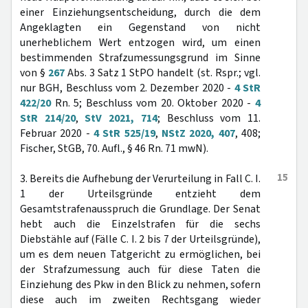
einer Einziehungsentscheidung, durch die dem
Angeklagten ein Gegenstand von nicht
unerheblichem Wert entzogen wird, um einen
bestimmenden Strafzumessungsgrund im Sinne
von §
267
Abs. 3 Satz 1 StPO handelt (st. Rspr.; vgl.
nur BGH, Beschluss vom 2. Dezember 2020 -
4 StR
422/20
Rn. 5; Beschluss vom 20. Oktober 2020 -
4
StR 214/20
,
StV 2021, 714
; Beschluss vom 11.
Februar 2020 -
4 StR 525/19
,
NStZ 2020, 407
, 408;
Fischer, StGB, 70. Aufl., § 46 Rn. 71 mwN).
15
3. Bereits die Aufhebung der Verurteilung in Fall C. I.
1 der Urteilsgründe entzieht dem
Gesamtstrafenausspruch die Grundlage. Der Senat
hebt auch die Einzelstrafen für die sechs
Diebstähle auf (Fälle C. I. 2 bis 7 der Urteilsgründe),
um es dem neuen Tatgericht zu ermöglichen, bei
der Strafzumessung auch für diese Taten die
Einziehung des Pkw in den Blick zu nehmen, sofern
diese auch im zweiten Rechtsgang wieder