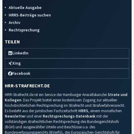
Aktuelle Ausgabe
HRRS-Beiträge suchen
Archiv
Rechtsprechung
TEILEN
LinkedIn
Xing
Facebook
HRR-STRAFRECHT.DE
HRR-Strafrecht.de ist ein Service der Hamburger Anwaltskanzlei
Strate und
Kollegen
. Das Projekt bietet einen kostenlosen Zugang zur aktuellen
höchstrichterlichen Rechtsprechung im Strafrecht und Strafverfahrensrecht.
Es besteht aus der juristischen Fachzeitschrift
HRRS
, einem monatlichen
Newsletter
und einer
Rechtsprechungs-Datenbank
mit der
vollständigen strafrechtlichen Rechtsprechung des Bundesgerichtshofs
(BGH) und ausgewählter Urteile und Beschlüsse u.a. des
Bundesverfassungsgerichts (BVerfG), des Europäischen Gerichtshofs für