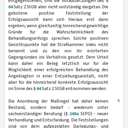
entgegenstehen, sind die Voraussetzungen des §
64
Satz 2 StGB aber nicht vollständig dargetan. Die
gebotene positive Feststellung der
Erfolgsaussicht kann sich hieraus erst dann
ergeben, wenn gleichzeitig hinreichend gewichtige
Gründe für die Wahrscheinlichkeit des
Behandlungserfolgs sprechen. Solche positiven
Gesichtspunkte hat die Strafkammer indes nicht
benannt und zu den von ihr erörterten
Gegengründen ins Verhältnis gesetzt. Dem Urteil
kann daher ein Beleg letztlich nur für die
Möglichkeit einer erfolgreichen Behandlung des
Angeklagten in einer Entziehungsanstalt, nicht
aber für die hinreichend konkrete Erfolgsaussicht
im Sinne des §
64
Satz 2 StGB entnommen werden.
6
Die Anordnung der Maßregel hat daher keinen
Bestand, sondern bedarf - wiederum unter
sachverständiger Beratung (§
246a
StPO) - neuer
Verhandlung und Entscheidung. Die Feststellungen
sind von dem aufgezeigten Darlegungs- und