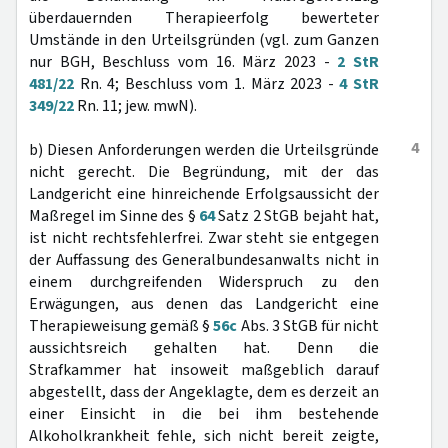
überdauernden Therapieerfolg bewerteter
Umstände in den Urteilsgründen (vgl. zum Ganzen
nur BGH, Beschluss vom 16. März 2023 -
2 StR
481/22
Rn. 4; Beschluss vom 1. März 2023 -
4 StR
349/22
Rn. 11; jew. mwN).
4
b) Diesen Anforderungen werden die Urteilsgründe
nicht gerecht. Die Begründung, mit der das
Landgericht eine hinreichende Erfolgsaussicht der
Maßregel im Sinne des §
64
Satz 2 StGB bejaht hat,
ist nicht rechtsfehlerfrei. Zwar steht sie entgegen
der Auffassung des Generalbundesanwalts nicht in
einem durchgreifenden Widerspruch zu den
Erwägungen, aus denen das Landgericht eine
Therapieweisung gemäß §
56c
Abs. 3 StGB für nicht
aussichtsreich gehalten hat. Denn die
Strafkammer hat insoweit maßgeblich darauf
abgestellt, dass der Angeklagte, dem es derzeit an
einer Einsicht in die bei ihm bestehende
Alkoholkrankheit fehle, sich nicht bereit zeigte,