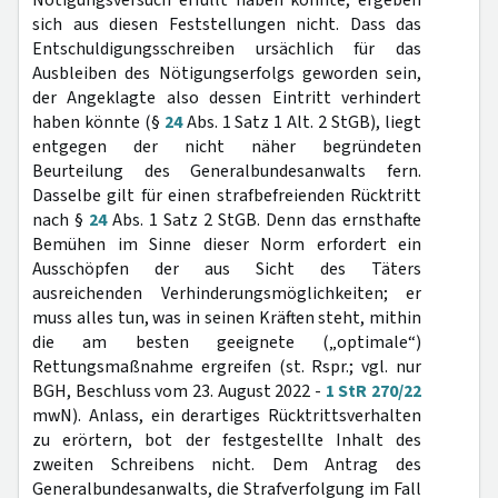
Nötigungsversuch erfüllt haben könnte, ergeben
sich aus diesen Feststellungen nicht. Dass das
Entschuldigungsschreiben ursächlich für das
Ausbleiben des Nötigungserfolgs geworden sein,
der Angeklagte also dessen Eintritt verhindert
haben könnte (§
24
Abs. 1 Satz 1 Alt. 2 StGB), liegt
entgegen der nicht näher begründeten
Beurteilung des Generalbundesanwalts fern.
Dasselbe gilt für einen strafbefreienden Rücktritt
nach §
24
Abs. 1 Satz 2 StGB. Denn das ernsthafte
Bemühen im Sinne dieser Norm erfordert ein
Ausschöpfen der aus Sicht des Täters
ausreichenden Verhinderungsmöglichkeiten; er
muss alles tun, was in seinen Kräften steht, mithin
die am besten geeignete („optimale“)
Rettungsmaßnahme ergreifen (st. Rspr.; vgl. nur
BGH, Beschluss vom 23. August 2022 -
1 StR 270/22
mwN). Anlass, ein derartiges Rücktrittsverhalten
zu erörtern, bot der festgestellte Inhalt des
zweiten Schreibens nicht. Dem Antrag des
Generalbundesanwalts, die Strafverfolgung im Fall