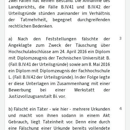
zwei Fällen hat keinen Bestand. Die Annahme des
Landgerichts, die Fälle B.IV.41 und B.IV.42 der
Urteilsgründe stünden zueinander im Verhältnis
der Tatmehrheit, begegnet durchgreifenden
rechtlichen Bedenken.
3
a) Nach den Feststellungen fälschte der
Angeklagte zum Zweck der Täuschung über
Hochschulabschlüsse am 24. April 2016 ein Diplom
mit Diplomzeugnis der Technischen Universität B.
(Fall B.IV.41 der Urteilsgründe) sowie am 8. Mai 2016
ein Diplom mit Diplomzeugnis der Fachhochschule
L. (Fall B.IV.42 der Urteilsgründe). In der Folge legte
er diese Unterlagen im Zusammenhang mit einer
Bewerbung bei einer Werkstatt der
Justizvollzugsanstalt Bi. vor.
4
b) Fälscht ein Täter - wie hier - mehrere Urkunden
und macht von ihnen sodann in einem Akt
Gebrauch, liegt Tateinheit vor. Denn eine durch
eine Fälschung einer Urkunde bereits vollendete