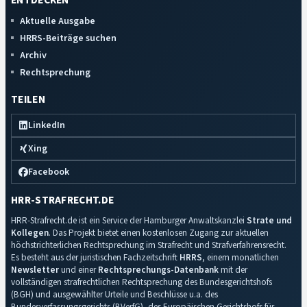
ENTDECKEN
Aktuelle Ausgabe
HRRS-Beiträge suchen
Archiv
Rechtsprechung
TEILEN
LinkedIn
Xing
Facebook
HRR-STRAFRECHT.DE
HRR-Strafrecht.de ist ein Service der Hamburger Anwaltskanzlei
Strate und
Kollegen
. Das Projekt bietet einen kostenlosen Zugang zur aktuellen
höchstrichterlichen Rechtsprechung im Strafrecht und Strafverfahrensrecht.
Es besteht aus der juristischen Fachzeitschrift
HRRS
, einem monatlichen
Newsletter
und einer
Rechtsprechungs-Datenbank
mit der
vollständigen strafrechtlichen Rechtsprechung des Bundesgerichtshofs
(BGH) und ausgewählter Urteile und Beschlüsse u.a. des
Bundesverfassungsgerichts (BVerfG), des Europäischen Gerichtshofs für