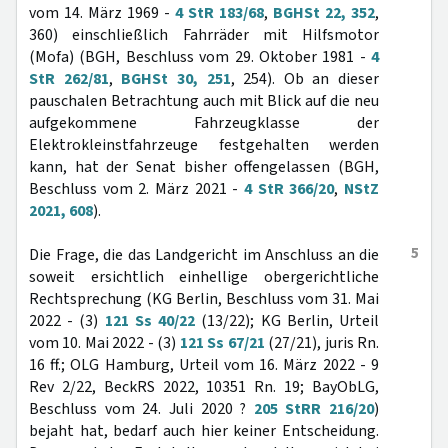
vom 14. März 1969 -
4 StR 183/68
,
BGHSt 22, 352
,
360) einschließlich Fahrräder mit Hilfsmotor
(Mofa) (BGH, Beschluss vom 29. Oktober 1981 -
4
StR 262/81
,
BGHSt 30, 251
, 254). Ob an dieser
pauschalen Betrachtung auch mit Blick auf die neu
aufgekommene Fahrzeugklasse der
Elektrokleinstfahrzeuge festgehalten werden
kann, hat der Senat bisher offengelassen (BGH,
Beschluss vom 2. März 2021 -
4 StR 366/20
,
NStZ
2021, 608
).
5
Die Frage, die das Landgericht im Anschluss an die
soweit ersichtlich einhellige obergerichtliche
Rechtsprechung (KG Berlin, Beschluss vom 31. Mai
2022 - (3)
121 Ss 40/22
(13/22); KG Berlin, Urteil
vom 10. Mai 2022 - (3)
121 Ss 67/21
(27/21), juris Rn.
16 ff.; OLG Hamburg, Urteil vom 16. März 2022 - 9
Rev 2/22, BeckRS 2022, 10351 Rn. 19; BayObLG,
Beschluss vom 24. Juli 2020 ?
205 StRR 216/20
)
bejaht hat, bedarf auch hier keiner Entscheidung.