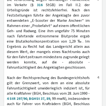
im Verkehr (§
316
StGB) im Fall II.2. der
Urteilsgründe ist rechtsfehlerfrei. Nach den
Feststellungen führte der Angeklagte den zuvor
entwendeten „E-Scooter der Marke Ancheer“ im
Rahmen einer „Probefahrt“ auf einem öffentlichen
Geh- und Radweg. Eine ihm ungefähr 75 Minuten
nach Fahrtende entnommene Blutprobe ergab
eine Blutalkoholkonzentration von 1,29 ‰. Im
Ergebnis zu Recht hat das Landgericht allein aus
diesem Wert, der mangels eines Nachtrunks auch
für den Fahrtzeitraum mindestens zugrunde gelegt
werden konnte, auf die - absolute -
Fahruntüchtigkeit des Angeklagten geschlossen.
4
Nach der Rechtsprechung des Bundesgerichtshofs
gilt der Grenzwert, von dem an eine absolute
Fahruntüchtigkeit unwiderleglich indiziert ist, für
alle Kraftfahrer (BGH, Beschluss vom 28. Juni 1990 -
4 StR 297/90
,
BGHSt 37, 89
, 99 mwN), insbesondere
auch für Fahrer von Krafträdern (BGH, Beschluss