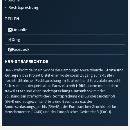
Archiv
Rechtsprechung
TEILEN
LinkedIn
Xing
Facebook
HRR-STRAFRECHT.DE
HRR-Strafrecht.de ist ein Service der Hamburger Anwaltskanzlei
Strate und
Kollegen
. Das Projekt bietet einen kostenlosen Zugang zur aktuellen
höchstrichterlichen Rechtsprechung im Strafrecht und Strafverfahrensrecht.
Es besteht aus der juristischen Fachzeitschrift
HRRS
, einem monatlichen
Newsletter
und einer
Rechtsprechungs-Datenbank
mit der
vollständigen strafrechtlichen Rechtsprechung des Bundesgerichtshofs
(BGH) und ausgewählter Urteile und Beschlüsse u.a. des
Bundesverfassungsgerichts (BVerfG), des Europäischen Gerichtshofs für
Menschenrechte (EGMR) und des Europäischen Gerichtshofs (EuGH).
Impressum
·
Datenschutz